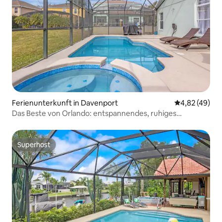
Ferienunterkunft in Davenport
Durchschnittl
4,82 (49)
Das Beste von Orlando: entspannendes, ruhiges
Ferienhaus mit Pool
Superhost
Superhost