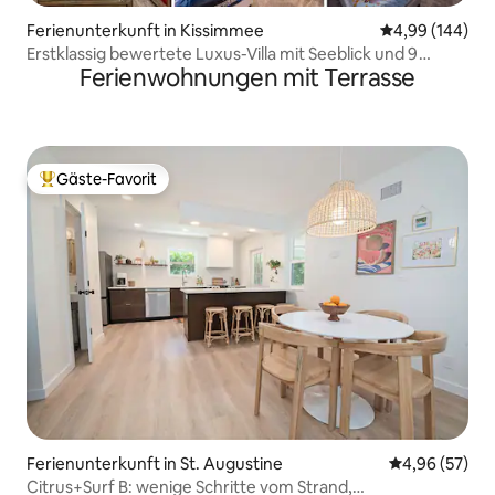
Ferienunterkunft in Kissimmee
Durchschnittli
4,99 (144)
Erstklassig bewertete Luxus-Villa mit Seeblick und 9
Ferienwohnungen mit Terrasse
Schlafzimmern @Storey Lake
Gäste-Favorit
Beliebter Gäste-Favorit.
Ferienunterkunft in St. Augustine
Durchschnittl
4,96 (57)
Citrus+Surf B: wenige Schritte vom Strand,