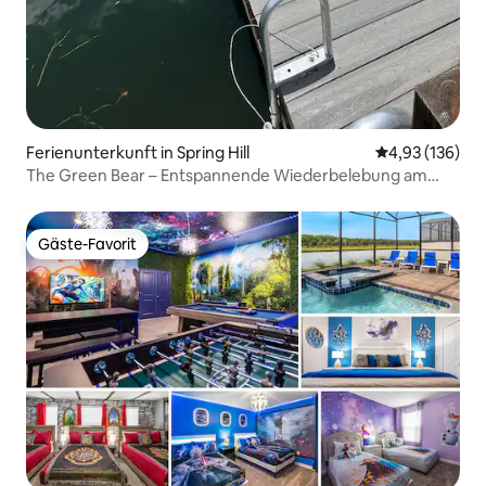
Ferienunterkunft in Spring Hill
Durchschnittl
4,93 (136)
The Green Bear – Entspannende Wiederbelebung am
Flussufer
Gäste-Favorit
Gäste-Favorit