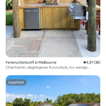
Ferienunterkunft in Melbourne
Durchschnittl
4,97 (36)
Charmanter, abgelegener Kurzurlaub, nur wenige
Minuten zum Meer
Superhost
Superhost