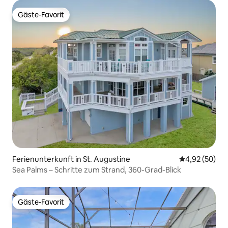
Gäste-Favorit
Gäste-Favorit
Ferienunterkunft in St. Augustine
Durchschnittl
4,92 (50)
Sea Palms – Schritte zum Strand, 360-Grad-Blick
Gäste-Favorit
Gäste-Favorit