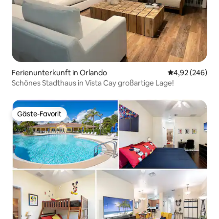
Ferienunterkunft in Orlando
Durchschnittli
4,92 (246)
Schönes Stadthaus in Vista Cay großartige Lage!
Gäste-Favorit
Gäste-Favorit