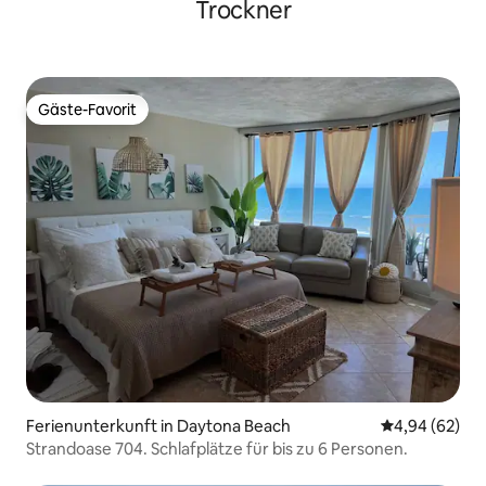
Trockner
Gäste-Favorit
Gäste-Favorit
Ferienunterkunft in Daytona Beach
Durchschnittl
4,94 (62)
Strandoase 704. Schlafplätze für bis zu 6 Personen.