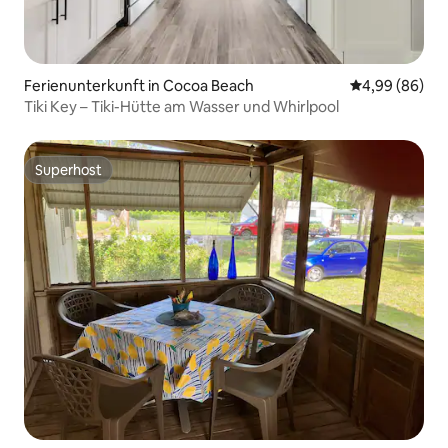
Ferienunterkunft in Cocoa Beach
Durchschnittl
4,99 (86)
Tiki Key – Tiki-Hütte am Wasser und Whirlpool
Superhost
Superhost