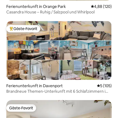
Ferienunterkunft in Orange Park
Durchschnittli
4,88 (120)
Casandra House – Ruhig / Salzpool und Whirlpool
Gäste-Favorit
Beliebter Gäste-Favorit.
Ferienunterkunft in Davenport
Durchschni
5 (105)
Brandneue Themen-Unterkunft mit 6 Schlafzimmern im
Windsor Island Resort
Gäste-Favorit
Gäste-Favorit