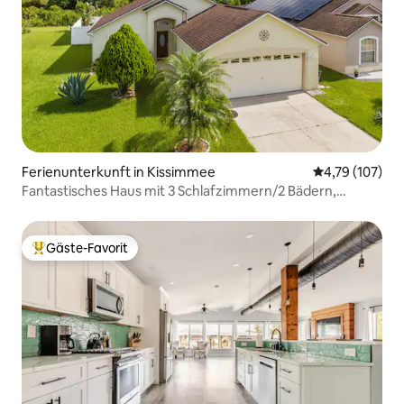
Ferienunterkunft in Kissimmee
Durchschnittl
4,79 (107)
Fantastisches Haus mit 3 Schlafzimmern/2 Bädern,
beheiztem Pool und Disney-Thema*
Gäste-Favorit
Beliebter Gäste-Favorit.