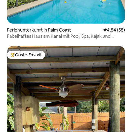
Ferienunterkunft in Palm Coast
Durchschnittl
4,84 (58)
Fabelhaftes Haus am Kanal mit Pool, Spa, Kajak und
Anlegestelle 10P
Gäste-Favorit
Beliebter Gäste-Favorit.