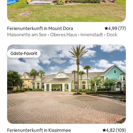
Ferienunterkunft in Mount Dora
Durchschnittl
4,99 (77)
Maisonette am See • Oberes Haus • Innenstadt • Dock
Gäste-Favorit
Gäste-Favorit
Ferienunterkunft in Kissimmee
Durchschnittli
4,82 (109)