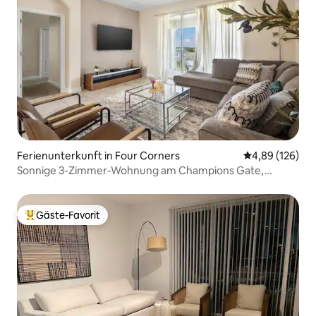
Ferienunterkunft in Four Corners
Durchschnittli
4,89 (126)
Sonnige 3-Zimmer-Wohnung am Champions Gate,
kostenloser Wasserpark
Gäste-Favorit
Beliebter Gäste-Favorit.