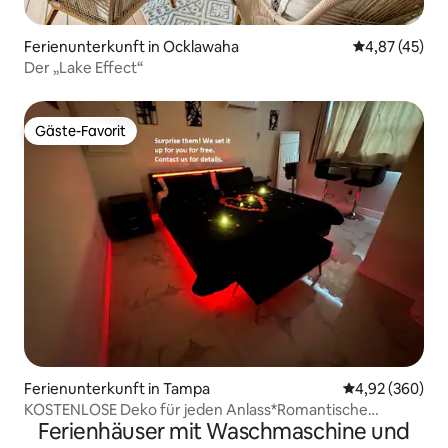
Ferienunterkunft in Ocklawaha
Durchschnitt
4,87 (45)
Der „Lake Effect“
Gäste-Favorit
Gäste-Favorit
Ferienunterkunft in Tampa
Durchschnittli
4,92 (360)
KOSTENLOSE Deko für jeden Anlass*Romantische
Ferienhäuser mit Waschmaschine und
Auszeit*Entspannungsbad