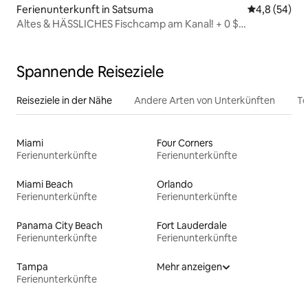
Ferienunterkunft in Satsuma
Durchschnitt
4,8 (54)
Altes & HÄSSLICHES Fischcamp am Kanal! + 0 $
Reinigungsgebühr!
Spannende Reiseziele
Reiseziele in der Nähe
Andere Arten von Unterkünften
To
Miami
Four Corners
Ferienunterkünfte
Ferienunterkünfte
Miami Beach
Orlando
Ferienunterkünfte
Ferienunterkünfte
Panama City Beach
Fort Lauderdale
Ferienunterkünfte
Ferienunterkünfte
Tampa
Mehr anzeigen
Ferienunterkünfte