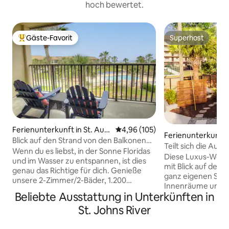
hoch bewertet.
Gäste-Favorit
Superhost
Beliebter Gäste-Favorit.
Superhost
Ferienunterkunft in St. Aug
Durchschnittliche Bewertung: 4
4,96 (105)
Ferienunterkunft 
ustine Beach
Blick auf den Strand von den Balkonen
ge
Teilt sich die Au
im 2. und 3. Stock
Wenn du es liebst, in der Sonne Floridas
Diese Luxus-Wohnu
und im Wasser zu entspannen, ist dies
mit Blick auf den 
genau das Richtige für dich. Genieße
ganz eigenen Stil.
unsere 2-Zimmer/2-Bäder, 1.200
Innenräume und 
Quadratfuß große Eigentumswohnung
Beliebte Ausstattung in Unterkünften in
Außenbereiche. Ru
mit Blick auf den Strand von den
wenige Schritte v
St. Johns River
Balkonen im 2. (unten) und 3. (oben)
entfernt. Dieses
Stock. Zwei Schlafzimmer im
mit einem Schlaf
Obergeschoss teilen sich ein