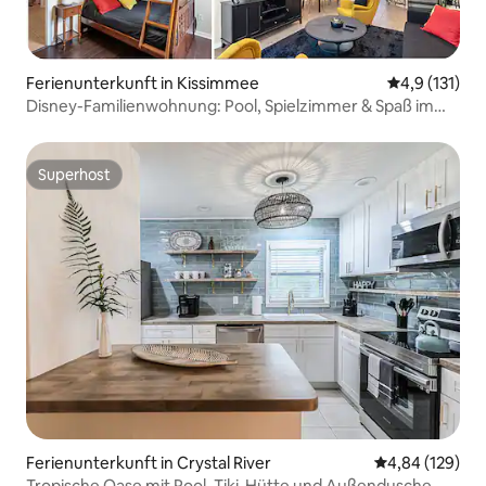
Ferienunterkunft in Kissimmee
Durchschnitt
4,9 (131)
Disney-Familienwohnung: Pool, Spielzimmer & Spaß im
Resort!
Superhost
Superhost
Ferienunterkunft in Crystal River
Durchschnittli
4,84 (129)
Tropische Oase mit Pool, Tiki-Hütte und Außendusche