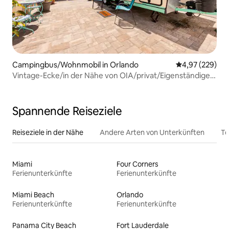
Campingbus/Wohnmobil in Orlando
Durchschnittli
4,97 (229)
Vintage-Ecke/in der Nähe von OIA/privat/Eigenständiger
Check-in/WLAN
Spannende Reiseziele
Reiseziele in der Nähe
Andere Arten von Unterkünften
To
Miami
Four Corners
Ferienunterkünfte
Ferienunterkünfte
Miami Beach
Orlando
Ferienunterkünfte
Ferienunterkünfte
Panama City Beach
Fort Lauderdale