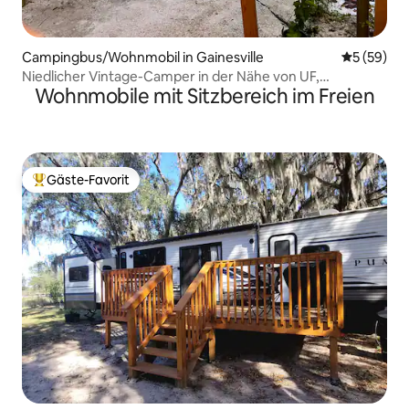
Campingbus/Wohnmobil in Gainesville
Durchschni
5 (59)
Niedlicher Vintage-Camper in der Nähe von UF,
Wohnmobile mit Sitzbereich im Freien
Innenstadt
Gäste-Favorit
Beliebter Gäste-Favorit.