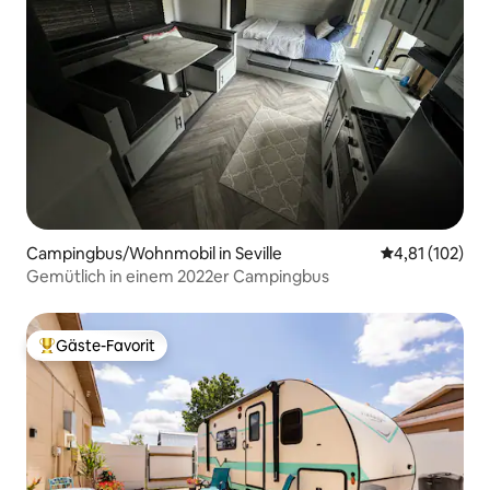
Campingbus/Wohnmobil in Seville
Durchschnittl
4,81 (102)
Gemütlich in einem 2022er Campingbus
Gäste-Favorit
Beliebter Gäste-Favorit.