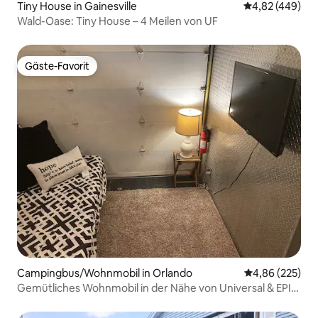
Tiny House in Gainesville
Durchschnittli
4,82 (449)
Wald-Oase: Tiny House – 4 Meilen von UF
Gäste-Favorit
Gäste-Favorit
Campingbus/Wohnmobil in Orlando
Durchschnittli
4,86 (225)
Gemütliches Wohnmobil in der Nähe von Universal & EPIC
Shuttle Bus