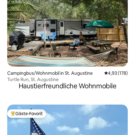
Campingbus/Wohnmobil in St. Augustine
Durchschnittl
4,93 (178)
Turtle Run, St. Augustine
Haustierfreundliche Wohnmobile
Gäste-Favorit
Beliebter Gäste-Favorit.