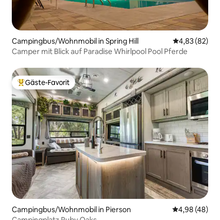
Campingbus/Wohnmobil in Spring Hill
Durchschnittl
4,83 (82)
Camper mit Blick auf Paradise Whirlpool Pool Pferde
Gäste-Favorit
Beliebter Gäste-Favorit.
Campingbus/Wohnmobil in Pierson
Durchschnittl
4,98 (48)
Campingplatz Ruby Oaks