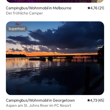
Campingbus/Wohnmobil in Melbourne
Durchschnitt
4,76 (21)
Der fröhliche Camper
Superhost
Superhost
Campingbus/Wohnmobil in Georgetown
Durchschnitt
4,73 (45)
Aspen am St. Johns River im PC Resort