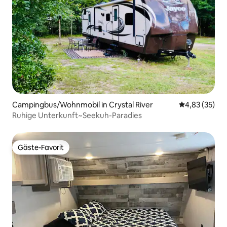
Campingbus/Wohnmobil in Crystal River
Durchschnitt
4,83 (35)
Ruhige Unterkunft~Seekuh-Paradies
Gäste-Favorit
Gäste-Favorit