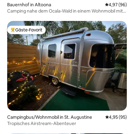
Bauernhof in Altoona
Durchschnittl
4,97 (96)
Camping nahe dem Ocala-Wald in einem Wohnmobil mit 1
Schlafzimmer
Gäste-Favorit
Beliebter Gäste-Favorit.
Campingbus/Wohnmobil in St. Augustine
Durchschnittl
4,95 (95)
Tropisches Airstream-Abenteuer