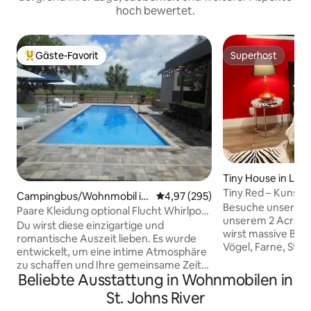
hoch bewertet.
Gäste-Favorit
Superhost
Beliebter Gäste-Favorit.
Superhost
Tiny House in Lutz
Tiny Red – Kunsth
Campingbus/Wohnmobil in
Durchschnittliche Bewertung: 4
4,97 (295)
Retreat
Besuche unser ruh
Jacksonville
Paare Kleidung optional Flucht Whirlpool
unserem 2 Acre g
Deck
Du wirst diese einzigartige und
wirst massive Brom
romantische Auszeit lieben. Es wurde
Vögel, Farne, Stüh
entwickelt, um eine intime Atmosphäre
eine Feuerstelle, 
zu schaffen und Ihre gemeinsame Zeit
ausgedehnten Bl
Beliebte Ausstattung in Wohnmobilen in
zu verschönern.Das Wohnmobil ist
Obstbäume für Na
ziemlich groß und voll ausgestattet. Das
St. Johns River
unserem Grundstüc
Hauptschlafzimmer verfügt über ein