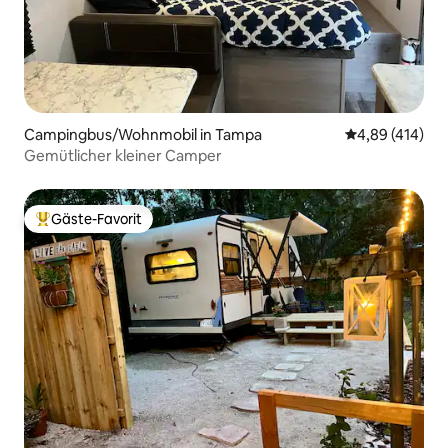
Campingbus/Wohnmobil in Tampa
Durchschnittli
4,89 (414)
Gemütlicher kleiner Camper
Gäste-Favorit
Beliebter Gäste-Favorit.