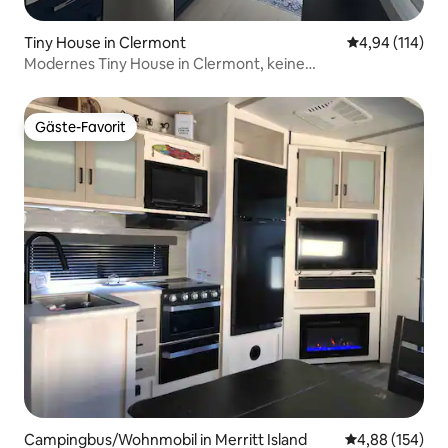
Tiny House in Clermont
Durchschnittl
4,94 (114)
Modernes Tiny House in Clermont, keine
Haustiergebühren
Gäste-Favorit
Gäste-Favorit
Campingbus/Wohnmobil in Merritt Island
Durchschnittli
4,88 (154)