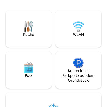
der Nähe von Eink
California-Kingsize-Bett mit Kaschmir.
Min.), USF (15 Min.
Das Anwesen bietet zahlreiche
Gardens/Adventure
Annehmlichkeiten, angefangen bei
Clearwater Beach 
einem sehr großen Pool, der nachts
James Stadium (30 
beleuchtet ist.Ein Dock am Fluss, um die
Innenstadt Tampa (
Aussicht zu genießen. Zugang zu Kajaks
Min.), Disney (1,5 
auf dem Grundstück. Es gibt einen
eine Nachricht, fal
privaten Bereich mit optionaler
Küche
WLAN
Kleidung/eine Terrasse mit einem
Massagetisch, Whirlpool und
Liegestühlen. Wir haben kürzlich eine
Feuerstelle hinzugefügt.
Kostenloser
Pool
Parkplatz auf dem
Grundstück