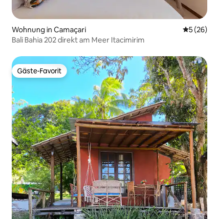
Wohnung in Camaçari
Durchschni
5 (26)
Bali Bahia 202 direkt am Meer Itacimirim
Gäste-Favorit
Gäste-Favorit