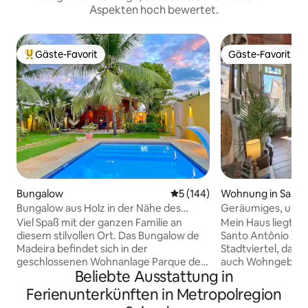
Aspekten hoch bewertet.
Gäste-Favorit
Gäste-Favorit
Beliebter Gäste-Favorit.
Gäste-Favorit
Bungalow
Durchschnittliche Bewertung
5 (144)
Wohnung in Salva
Bungalow aus Holz in der Nähe des
Geräumiges, unko
Strandes in einer Wohnanlage
Zuhause im histo
Viel Spaß mit der ganzen Familie an
Mein Haus liegt in
diesem stilvollen Ort. Das Bungalow de
Santo Antônio Al
Madeira befindet sich in der
Stadtviertel, das 
geschlossenen Wohnanlage Parque de
auch Wohngebiet i
Beliebte Ausstattung in
Jacuipe mit 24-Stunden-
Zentrum ist. Es bie
Sicherheitsdienst, 700 m vom Strand
und große Familien
Ferienunterkünften in Metropolregion
und dem Fluss Jacuipe entfernt. Es
Rückzugsort inmit