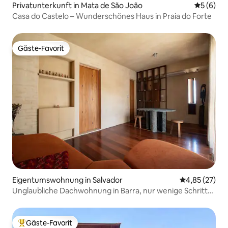
Privatunterkunft in Mata de São João
Durchschn
5 (6)
Casa do Castelo – Wunderschönes Haus in Praia do Forte
Gäste-Favorit
Gäste-Favorit
Eigentumswohnung in Salvador
Durchschnitt
4,85 (27)
Unglaubliche Dachwohnung in Barra, nur wenige Schritte
vom Meer entfernt
Gäste-Favorit
Beliebter Gäste-Favorit.