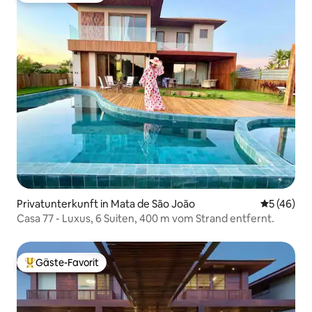
Privatunterkunft in Mata de São João
Durchschni
5 (46)
Casa 77 - Luxus, 6 Suiten, 400 m vom Strand entfernt.
Gäste-Favorit
Beliebter Gäste-Favorit.