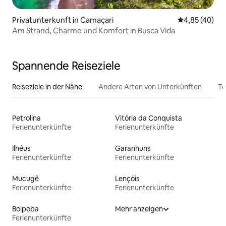
Privatunterkunft in Camaçari
Durchschnittl
4,85 (40)
Am Strand, Charme und Komfort in Busca Vida
Spannende Reiseziele
Reiseziele in der Nähe
Andere Arten von Unterkünften
To
Petrolina
Vitória da Conquista
Ferienunterkünfte
Ferienunterkünfte
Ilhéus
Garanhuns
Ferienunterkünfte
Ferienunterkünfte
Mucugê
Lençóis
Ferienunterkünfte
Ferienunterkünfte
Boipeba
Mehr anzeigen
Ferienunterkünfte