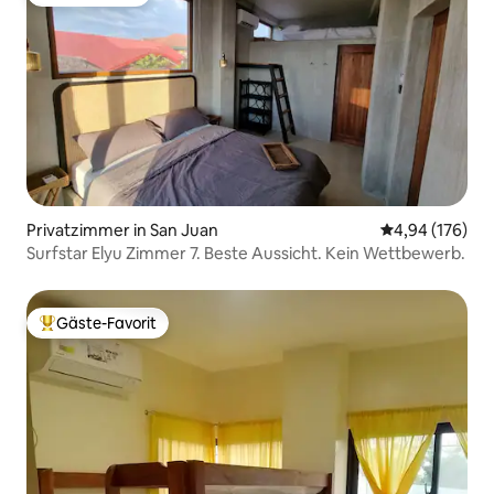
Gäste-Favorit
Privatzimmer in San Juan
Durchschnittli
4,94 (176)
Surfstar Elyu Zimmer 7. Beste Aussicht. Kein Wettbewerb.
Gäste-Favorit
Beliebter Gäste-Favorit.