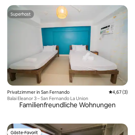
Superhost
Superhost
Privatzimmer in San Fernando
Durchschnit
4,67 (3)
Balai Eleanor 3 – San Fernando La Union
Familienfreundliche Wohnungen
Gäste-Favorit