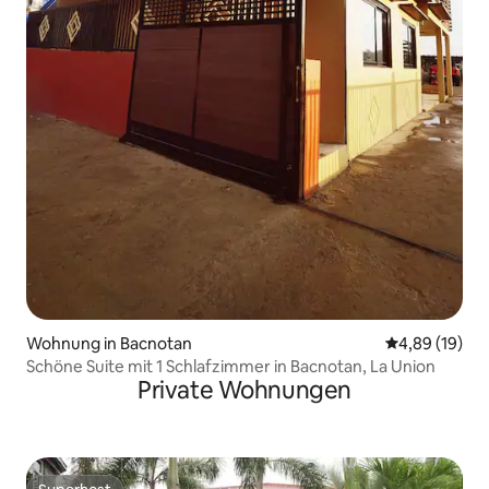
Wohnung in Bacnotan
Durchschnitt
4,89 (19)
Schöne Suite mit 1 Schlafzimmer in Bacnotan, La Union
Private Wohnungen