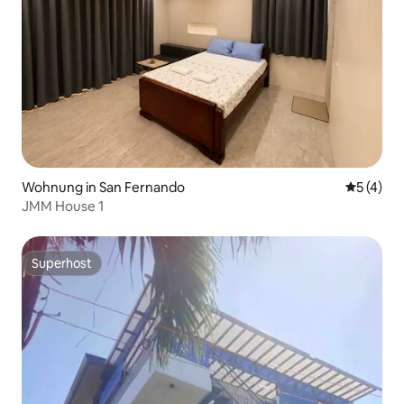
Wohnung in San Fernando
Durchsch
5 (4)
JMM House 1
Superhost
Superhost