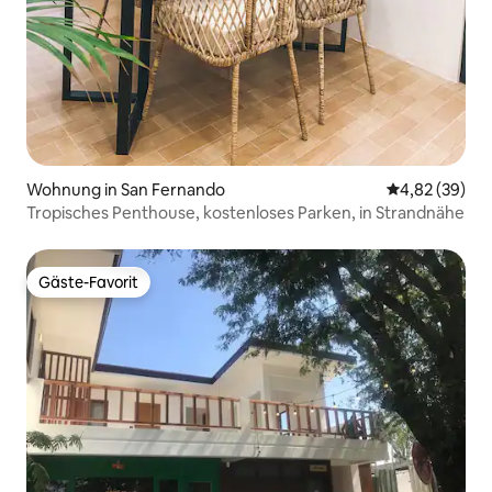
Wohnung in San Fernando
Durchschnittl
4,82 (39)
Tropisches Penthouse, kostenloses Parken, in Strandnähe
Gäste-Favorit
Gäste-Favorit