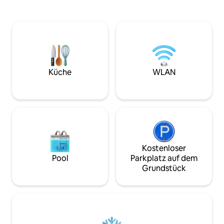
Krankenhaus, Schu
die gesamte Unterkunft (124 m²)
der eigentlichen 
exklusiv. Kostenlose Parkplätze
sogar weniger als
inklusive. ❄️ Dieses stilvolle und
San Juan, Elyu, entfern
geräumige, voll klimatisierte Penthouse
Zimmer ist eine E
wurde für Paare und Familien konzipiert
Hauses (unten), di
und bietet eine wunderschöne Aussicht
Atmosphäre bietet
auf das Meer, die Hügel und die
deinen eigenen R
Landschaft. 🏠 Modern & stilvoll –
Küche
WLAN
Privatsphäre geni
Instaqrammable elegante Innenräume.
🍳 Voll ausgestattete Küche –
komplettes Kochgeschirr für deinen
gemütlichen Aufenthalt.
Kostenloser
Pool
Parkplatz auf dem
Grundstück