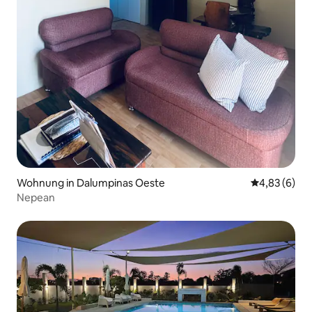
Wohnung in Dalumpinas Oeste
Durchschnitt
4,83 (6)
Nepean