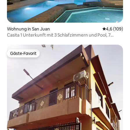
Wohnung in San Juan
Durchschnitt
4,6 (109)
Casita 1 Unterkunft mit 3 Schlafzimmern und Pool, 7
Minuten Fahrt nach Surftown
Gäste-Favorit
Gäste-Favorit