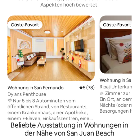
Aspekten hoch bewertet.
Gäste-Favorit
Gäste-Favorit
Gäste-Favorit
Gäste-Favorit
Wohnung in San F
Ripaji Unterkunft 
Wohnung in San Fernando
Durchschnittliche Bewertun
5 (78)
🔆 Zimmer zur Mie
Dylans Penthouse
Ein Ort, an dem du
🌴 Nur 5 bis 8 Autominuten vom
Nächte (oder meh
öffentlichen Strand, von Restaurants,
Besorgungen für 
einem Krankenhaus, einer Apotheke,
gemütlich fühlen kannst. Ega
einem 7-Eleven, Einkaufszentren, einem
Zweck für deinen B
Beliebte Ausstattung in Wohnungen in
Meeresfrüchtemarkt, einem
herzlich willkomm
Lebensmittelgeschäft und einem
der Nähe von San Juan Beach
Wir sind ein paar
öffentlichen Markt entfernt. 🚙 Nutze