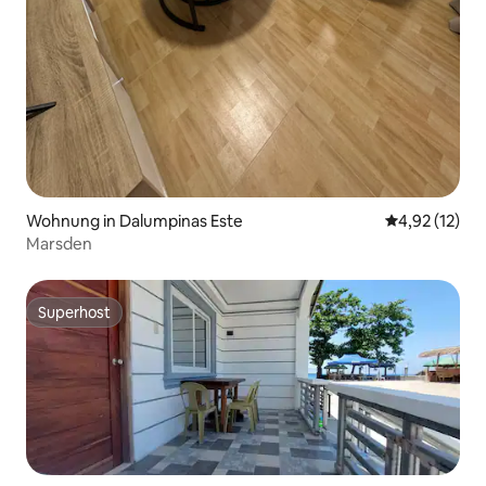
Wohnung in Dalumpinas Este
Durchschnitt
4,92 (12)
Marsden
Superhost
Superhost