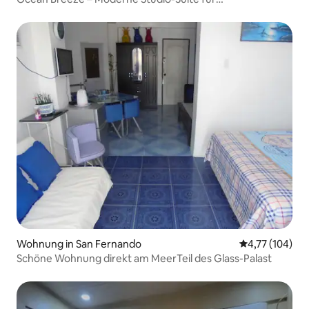
Langzeitaufenthalte (1)
Wohnung in San Fernando
Durchschnittl
4,77 (104)
Schöne Wohnung direkt am MeerTeil des Glass-Palast