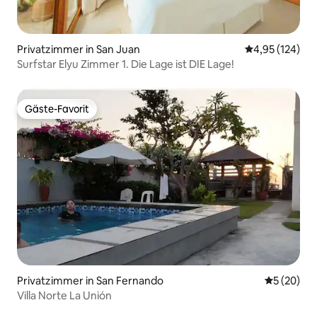
Privatzimmer in San Juan
Durchschnittl
4,95 (124)
Surfstar Elyu Zimmer 1. Die Lage ist DIE Lage!
Gäste-Favorit
Gäste-Favorit
Privatzimmer in San Fernando
Durchschni
5 (20)
Villa Norte La Unión