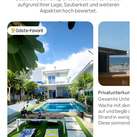
aufgrund ihrer Lage, Sauberkeit und weiteren
Aspekten hoch bewertet.
Gäste-Favorit
Beliebter Gäste-Favorit.
Privatunterkunft i
do
Gesamte Unterkun
am Sandstrand + 
Wache mit dem Ra
Haustier
auf und begib dic
Strand in weniger 
Diese sonnendurc
mit 1 Schlafzimmer Das Haus liegt dir
am lebhaftesten S