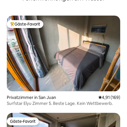
Gäste-Favorit
Beliebter Gäste-Favorit.
Privatzimmer in San Juan
Durchschnittl
4,91 (169)
Surfstar Elyu Zimmer 5. Beste Lage. Kein Wettbewerb.
Gäste-Favorit
Gäste-Favorit