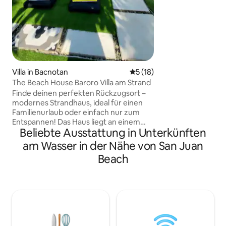
Union – und die gesamte Unterkunft
gehört dir. Die Unterkunft bietet
bequem Platz für 
verfügt über eine 
Küche, schnelles 
HD-Fernseher, heiß
kostenlose Parkplä
Villa in Bacnotan
Durchschnittliche Bewertun
5 (18)
Entspanne dich au
Terrasse mit deinem Morgenkaffee,
The Beach House Baroro Villa am Strand
während die Surfer losz
Finde deinen perfekten Rückzugsort –
sind herzlich wil
modernes Strandhaus, ideal für einen
Familienurlaub oder einfach nur zum
Entspannen! Das Haus liegt an einem
Beliebte Ausstattung in Unterkünften
ruhigen Strand und verfügt über
Parkplätze. Es hat 3 Schlafzimmer und 2
am Wasser in der Nähe von San Juan
Badezimmer im zweiten Stock, ein
Beach
Fernsehzimmer, ein Esszimmer und eine
Küche sowie 1 Badezimmer im
Erdgeschoss. Gepflegter Garten mit
einem kinderfreundlichen,
eingelassenen Pool. Privater
Strandbereich sowie voller Zugang zum
öffentlichen Strand und zum Meer. An