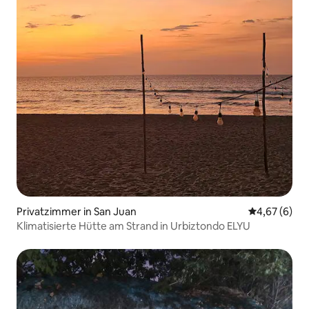
Privatzimmer in San Juan
Durchschnitt
4,67 (6)
Klimatisierte Hütte am Strand in Urbiztondo ELYU