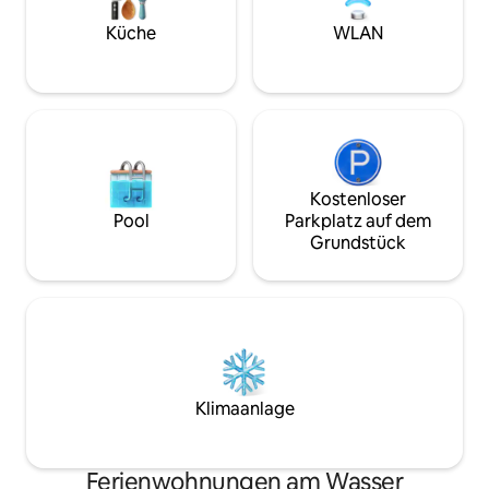
der Seite des Hauses stehen 2
Schlafkabinen mit Einzel-Etagenbetten
Küche
WLAN
für das Hauspersonal zur Verfügung Bei
Fragen schicke mir bitte eine Nachricht
Kostenloser
Pool
Parkplatz auf dem
Grundstück
Klimaanlage
Ferienwohnungen am Wasser