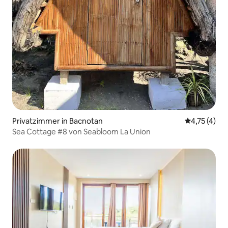
Privatzimmer in Bacnotan
Durchschnit
4,75 (4)
Sea Cottage #8 von Seabloom La Union