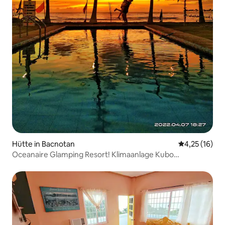
Hütte in Bacnotan
Durchschnitt
4,25 (16)
Oceanaire Glamping Resort! Klimaanlage Kubo
Vermietung!