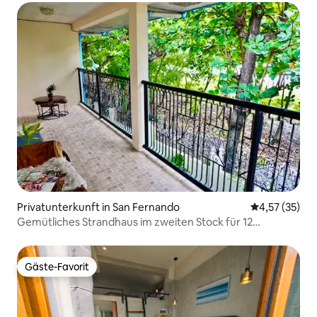
Privatunterkunft in San Fernando
Durchschnitt
4,57 (35)
Gemütliches Strandhaus im zweiten Stock für 12
Personen
Gäste-Favorit
Gäste-Favorit