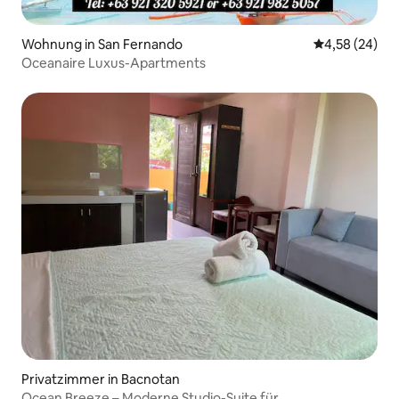
Wohnung in San Fernando
Durchschnittl
4,58 (24)
Oceanaire Luxus-Apartments
Privatzimmer in Bacnotan
Ocean Breeze – Moderne Studio-Suite für