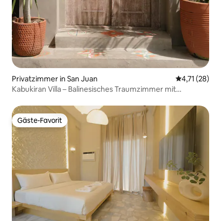
Privatzimmer in San Juan
Durchschnitt
4,71 (28)
Kabukiran Villa – Balinesisches Traumzimmer mit
Frühstück
Gäste-Favorit
Gäste-Favorit