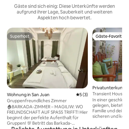
Gäste sind sich einig: Diese Unterkünfte werden
aufgrund ihrer Lage, Sauberkeit und weiteren
Aspekten hoch bewertet.
Superhost
Gäste-Favorit
Superhost
Gäste-Favorit
Privatunterkunft i
ando
Transient House i
Wohnung in San Juan
Durchschnittliche Bewertu
5 (3)
Thunderbird Reso
In einer geschlo
Gruppenfreundliches Zimmer
gelegen, bietet u
🏠BARKADA-ZIMMER – MAGILIW: WO
Familie und deine
FREUNDSCHAFT AUF SPASS TRIFFT! Hier
sicheren und komf
beginnt der perfekte Aufenthalt für
während du nur w
Gruppen! 💯 Betritt das Barkada-
Thunderbird Reso
Zimmer – Magiliw, unsere geräumige,