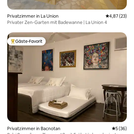
Privatzimmer in La Union
Durchschnitt
4,87 (23)
Privater Zen-Garten mit Badewanne | La Union 4
Gäste-Favorit
Beliebter Gäste-Favorit.
Privatzimmer in Bacnotan
Durchschni
5 (36)