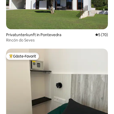
Privatunterkunft in Pontevedra
Durchschni
5 (70)
Rincón do Seves
Gäste-Favorit
Beliebter Gäste-Favorit.