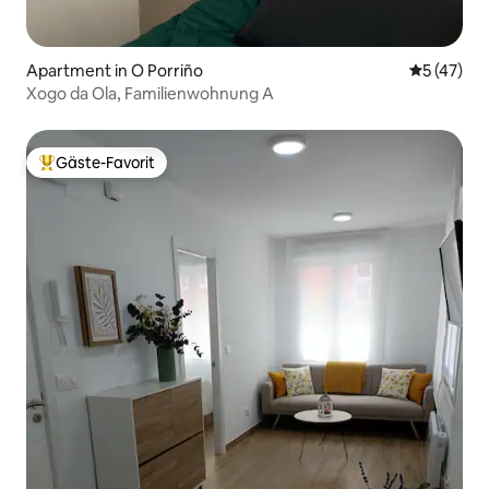
Apartment in O Porriño
Durchschn
5 (47)
Xogo da Ola, Familienwohnung A
Gäste-Favorit
Beliebter Gäste-Favorit.