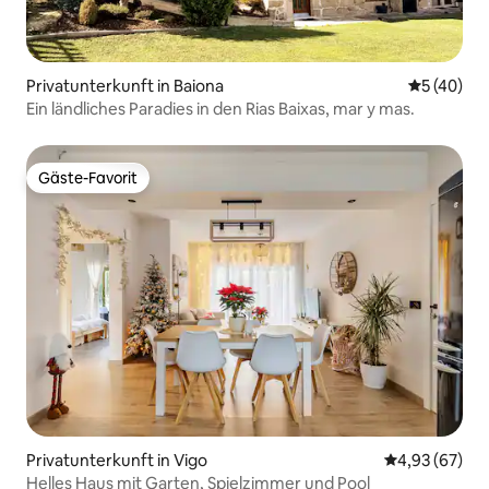
Privatunterkunft in Baiona
Durchschni
5 (40)
Ein ländliches Paradies in den Rias Baixas, mar y mas.
Gäste-Favorit
Gäste-Favorit
Privatunterkunft in Vigo
Durchschnittl
4,93 (67)
Helles Haus mit Garten, Spielzimmer und Pool