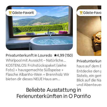
Gäste-Favorit
Gäste-Favorit
Beliebter Gäste-Favorit.
Beliebter Gäste-F
Privatunterkunft in Louredo
Durchschnittliche Bewertung: 4
4,99 (150)
Whirlpool mit Aussicht – Natürliche
Privatunterkunft in
Entspannung in Vigo Rural, Mos
KOSTENLOS: Frühstückspaket (siehe
haus auf dem Berg 
Foto) + hausgemachte Süßspeise +
Entdecke den perf
Flasche Albariño-Wein + Brennholz Wir
Sistelo, ein gemüt
bieten dir dieses NEUE Haus am
Blick auf die Natu
Stadtrand von Vigo an. Es ist ein 55 m
und Abenteuern i
großes Haus. Das Haus verfügt über
Beliebte Ausstattung in
wenn du versuchst
einen privaten Garten nur für dich von
komfortablen und
Ferienunterkünften in O Porriño
etwa 200 m, komplett umzäunt und mit
entspannen, in Ko
absoluter Privatsphäre. Es gibt exklusive
sein, reine Bergluf
Parkplätze innerhalb des Anwesens.