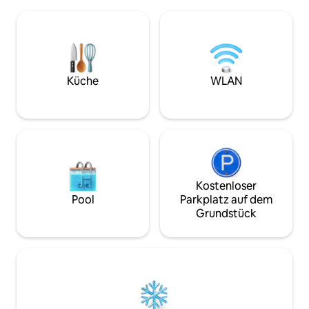
hier genau richtig!
Internet-WLAN pro Glasfaser 600 MB,
malerischen Dorf S
ideal für Telearbeit. Perfekte Lage, um
Valdevez, berühmt
das Haus zum Ausgangspunkt für
und Landschaften,
Ausflüge durch Galicien zu machen. Die
Postkarte aussehe
Autobahn ist 5 Minuten entfernt.
besten Vorschläge
Aktivitäten zu ge
Küche
WLAN
Kostenloser
Pool
Parkplatz auf dem
Grundstück