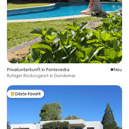
Privatunterkunft in Pontevedra
Neue Unt
Neu
Ruhiger Rückzugsort in Gondomar
Gäste-Favorit
Beliebter Gäste-Favorit.