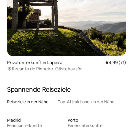
Privatunterkunft in Lapeira
Durchschnitt
4,99 (71)
☀️Recanto do Pinheiro, Gästehaus☀️
Spannende Reiseziele
Reiseziele in der Nähe
Top-Attraktionen in der Nähe
Madrid
Porto
Ferienunterkünfte
Ferienunterkünfte