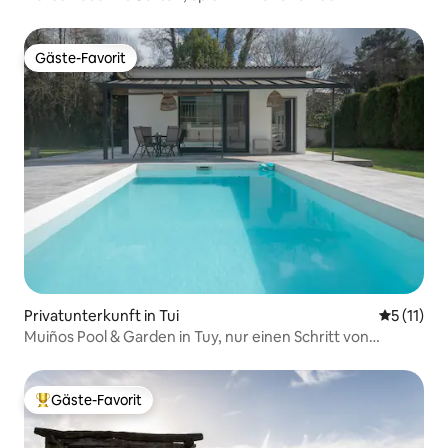
Gäste-Favorit
Gäste-Favorit
Privatunterkunft in Tui
Durchschn
5 (11)
Muiños Pool & Garden in Tuy, nur einen Schritt von
Portugal entfernt
Gäste-Favorit
Beliebter Gäste-Favorit.