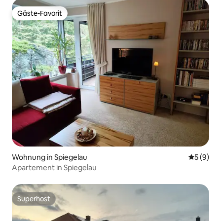
Gäste-Favorit
Gäste-Favorit
Wohnung in Spiegelau
Durchschn
5 (9)
Apartement in Spiegelau
Superhost
Superhost