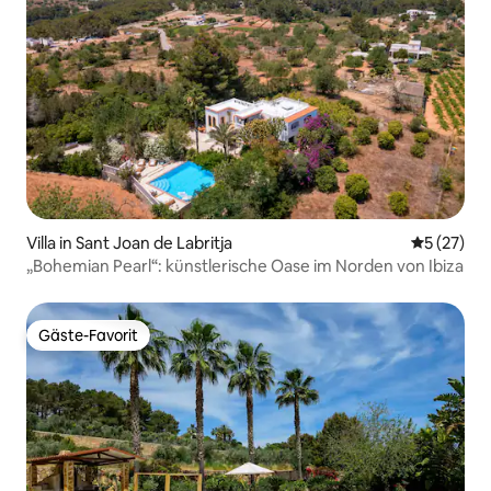
Villa in Sant Joan de Labritja
Durchschn
5 (27)
„Bohemian Pearl“: künstlerische Oase im Norden von Ibiza
Gäste-Favorit
Gäste-Favorit