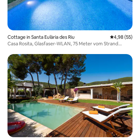
Cottage in Santa Eulària des Riu
Durchschnittl
4,98 (55)
Casa Rosita, Glasfaser-WLAN, 75 Meter vom Strand
entfernt.