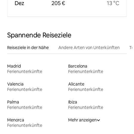
Dez
205 €
13 °C
Spannende Reiseziele
Reiseziele in der Nähe
Andere Arten von Unterkünften
To
Madrid
Barcelona
Ferienunterkünfte
Ferienunterkünfte
Valencia
Alicante
Ferienunterkünfte
Ferienunterkünfte
Palma
Ibiza
Ferienunterkünfte
Ferienunterkünfte
Menorca
Mehr anzeigen
Ferienunterkünfte