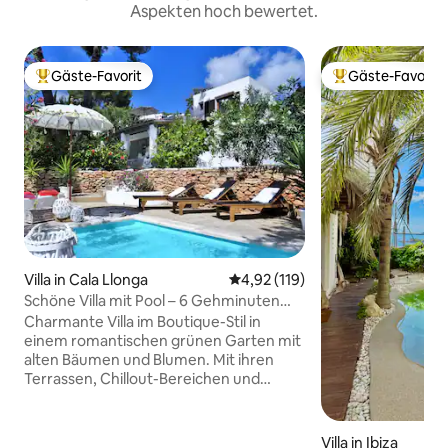
Aspekten hoch bewertet.
Gäste-Favorit
Gäste-Favorit
Beliebter Gäste-Favorit.
Beliebter Gäste-F
Villa in Cala Llonga
Durchschnittliche Bewertung: 4
4,92 (119)
Schöne Villa mit Pool – 6 Gehminuten
zum Strand
Charmante Villa im Boutique-Stil in
einem romantischen grünen Garten mit
alten Bäumen und Blumen. Mit ihren
Terrassen, Chillout-Bereichen und
einem schönen kleinen privaten Pool
bietet die Unterkunft viel Platz und
Privatsphäre für 8 bis 9 Gäste. Alle 4
Villa in Ibiza