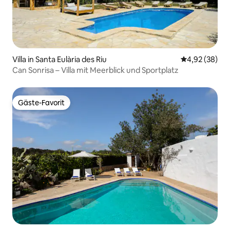
Villa in Santa Eulària des Riu
Durchschnittl
4,92 (38)
Can Sonrisa – Villa mit Meerblick und Sportplatz
Gäste-Favorit
Gäste-Favorit