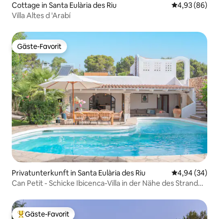
Cottage in Santa Eulària des Riu
Durchschnittl
4,93 (86)
Villa Altes d 'Arabí
Gäste-Favorit
Gäste-Favorit
Privatunterkunft in Santa Eulària des Riu
Durchschnittl
4,94 (34)
Can Petit - Schicke Ibicenca-Villa in der Nähe des Strandes
Olivera
Gäste-Favorit
Beliebter Gäste-Favorit.