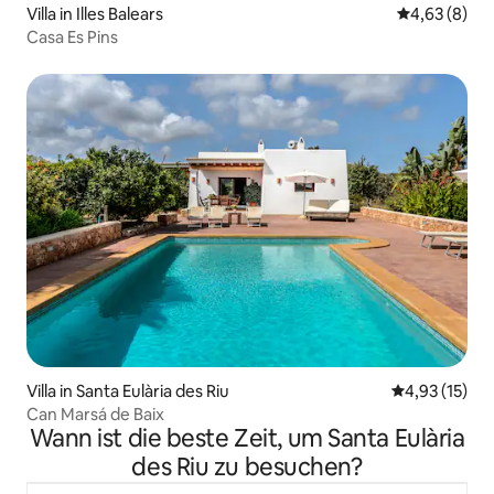
Villa in Illes Balears
Durchschnitt
4,63 (8)
Casa Es Pins
Villa in Santa Eulària des Riu
Durchschnitt
4,93 (15)
Can Marsá de Baix
Wann ist die beste Zeit, um Santa Eulària
des Riu zu besuchen?