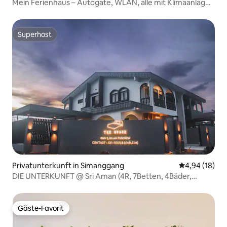
Mein Ferienhaus – Autogate, WLAN, alle mit Klimaanlage,
Selbst-Check-in
Superhost
Superhost
Privatunterkunft in Simanggang
Durchschnitt
4,94 (18)
DIE UNTERKUNFT @ Sri Aman (4R, 7Betten, 4Bäder,
15Pax)
Gäste-Favorit
Gäste-Favorit