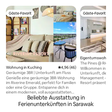
Gäste-Favorit
Gäste-Favorit
Gäste-Favorit
Gäste-Favorit
Eigentumswohnung
ng
The Pines @ River
Wohnung in Kuching
Durchschnittliche Bewertung: 
4,96 (46)
Willkommen in uns
Geräumige 3BR | Unterkunft am Fluss
Unterkunft, die s
Genieße eine geräumige 3BR-Wohnung
Management - The
im Riverine Emerald, perfekt für Familien
Resort präsentiert wird.
oder eine Gruppe. Entspanne dich in
Highlight unserer 
einem modernen, voll ausgestatteten
atemberaubende A
Beliebte Ausstattung in
Raum mit atemberaubendem Blick auf
Sarawak River und
den Fluss. Zentral gelegen, bist du nur
Unsere Unterkunft
Ferienunterkünften in Sarawak
wenige Minuten von der Kuching
Stadtzentrum und
Waterfront, Chinatown und den besten
brandneue Möbel u