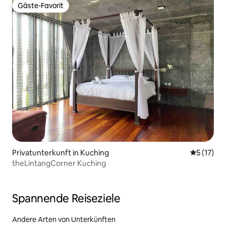
Gäste-Favorit
Gäste-Favorit
Privatunterkunft in Kuching
Durchschn
5 (17)
theLintangCorner Kuching
Spannende Reiseziele
Andere Arten von Unterkünften