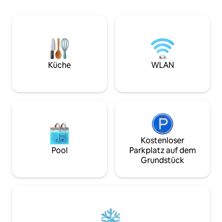
Restaurants entfernt. Genieße
Mischung aus Komf
einfachen Zugang zu Einkaufszentren
für eine große Gr
und lokalen Sehenswürdigkeiten. Die
Freunden, die zusa
Unterkunft bietet kostenfreies WLAN,
erfrischenden Bri
einen gemütlichen Wohnbereich und
hoffen wir, dass 
eine voll ausgestattete Küche. Ob für
sehr liebst wie wi
Arbeit oder Freizeit, dieser komfortable
während du es kur
Küche
WLAN
Aufenthalt sorgt für ein unvergessliches
Kuching-Erlebnis!
Kostenloser
Pool
Parkplatz auf dem
Grundstück