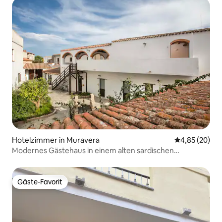
Hotelzimmer in Muravera
Durchschnittl
4,85 (20)
Modernes Gästehaus in einem alten sardischen
Herrenhaus
Gäste-Favorit
Gäste-Favorit