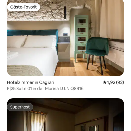
Gäste-Favorit
Gäste-Favorit
Hotelzimmer in Cagliari
Durchschnittl
4,92 (92)
P|25 Suite 01 in der Marina I.U.N Q8916
Superhost
Superhost