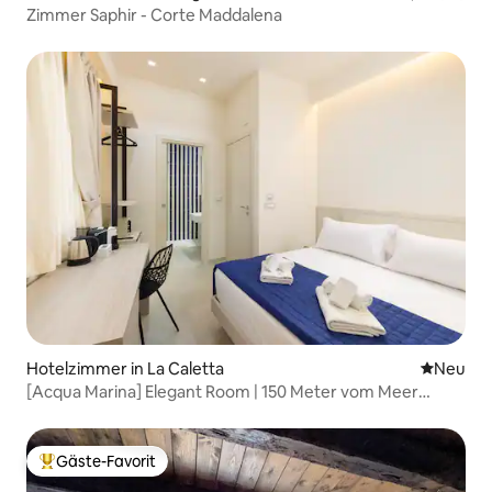
Zimmer Saphir - Corte Maddalena
Hotelzimmer in La Caletta
Neue Unt
Neu
[Acqua Marina] Elegant Room | 150 Meter vom Meer
entfernt
Gäste-Favorit
Beliebter Gäste-Favorit.