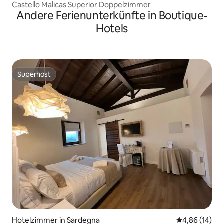
Castello Malicas Superior Doppelzimmer
Andere Ferienunterkünfte in Boutique-
Hotels
Superhost
Superhost
Hotelzimmer in Sardegna
Durchschnitt
4,86 (14)