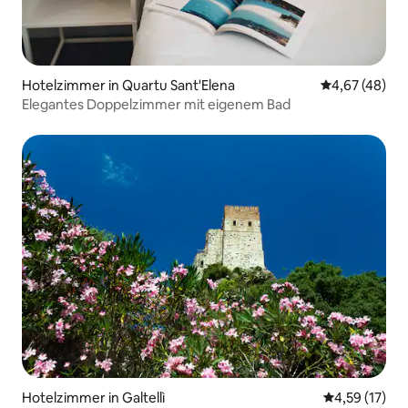
Hotelzimmer in Quartu Sant'Elena
Durchschnittl
4,67 (48)
Elegantes Doppelzimmer mit eigenem Bad
Hotelzimmer in Galtellì
Durchschnitt
4,59 (17)