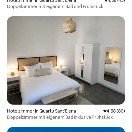
Hotelzimmer in Quartu Sant'Elena
Durchschnitt
4,56 (45)
Doppelzimmer mit eigenem Bad und Frühstück
Hotelzimmer in Quartu Sant'Elena
Durchschnittl
4,68 (80)
Doppelzimmer mit eigenem Bad inklusive Frühstück