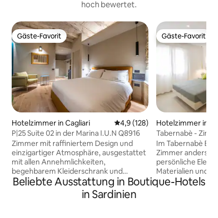
hoch bewertet.
Gäste-Favorit
Gäste-Favorit
Gäste-Favorit
Gäste-Favorit
Hotelzimmer in Cagliari
Durchschnittliche Bewertung: 
4,9 (128)
Hotelzimmer in Tor
P|25 Suite 02 in der Marina I.U.N Q8916
Tabernabè - Zimm
Doppelbett
Zimmer mit raffiniertem Design und
Im Tabernabè Bout
einzigartiger Atmosphäre, ausgestattet
Zimmer anders und
mit allen Annehmlichkeiten,
persönliche Elega
begehbarem Kleiderschrank und
Materialien und ex
Beliebte Ausstattung in Boutique-Hotels
eigenem Bad. Den Gästen steht ein
verliehen wird, die
gemeinsamer Eingangsbereich zur
definieren, und di
in Sardinien
Verfügung, der bis ins kleinste Detail
Kunst auf modern
durchdacht ist. Die Lage ist sehr zentral,
vorschlägt, dank e
im alten historischen Viertel der Marina,
Designforschung,