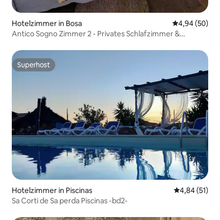
Hotelzimmer in Bosa
Durchschnittl
4,94 (50)
Antico Sogno Zimmer 2 - Privates Schlafzimmer &
Badezimmer
Superhost
Superhost
Hotelzimmer in Piscinas
Durchschnitt
4,84 (51)
Sa Corti de Sa perda Piscinas -bd2-