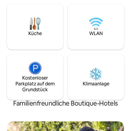
zwischen dem Hafen von Cagliari und
Details und einer
dem Viertel Castello. Nur wenige
Aufmerksamkeit f
Schritte entfernt können Sie das
der verschieden
historische und religiöse Erbe genießen,
befinden uns im Z
einkaufen gehen und in einem der vielen
ganz in der Nähe a
Restaurants in der Umgebung typische
und nur wenige M
Küche
WLAN
Produkte probieren.
Auto/Bus von den 
Kostenloser
Parkplatz auf dem
Klimaanlage
Grundstück
Familienfreundliche Boutique-Hotels