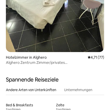
Hotelzimmer in Alghero
Durchschnitt
4,71 (77)
Alghero Zentrum Zimmer/privates
Badezimmer/Frühstück
Spannende Reiseziele
Andere Arten von Unterkünften
Unternehmungen
Bed & Breakfasts
Zelte
Sardinien
Sardinien