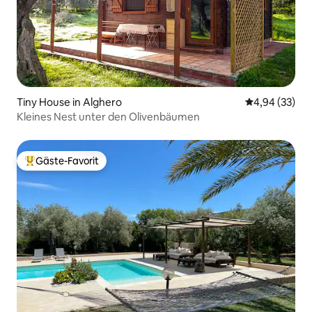
Tiny House in Alghero
Durchschnittl
4,94 (33)
Kleines Nest unter den Olivenbäumen
Gäste-Favorit
Beliebter Gäste-Favorit.