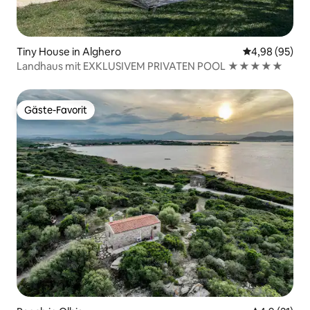
Tiny House in Alghero
Durchschnittl
4,98 (95)
Landhaus mit EXKLUSIVEM PRIVATEN POOL ★★★★★
Gäste-Favorit
Gäste-Favorit