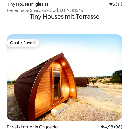
Tiny House in Iglesias
Durchschn
5 (11)
Ferienhaus Shardana Cod. I.U.N. R1349
Tiny Houses mit Terrasse
Gäste-Favorit
Gäste-Favorit
Privatzimmer in Orgosolo
Durchschnittl
4,98 (98)