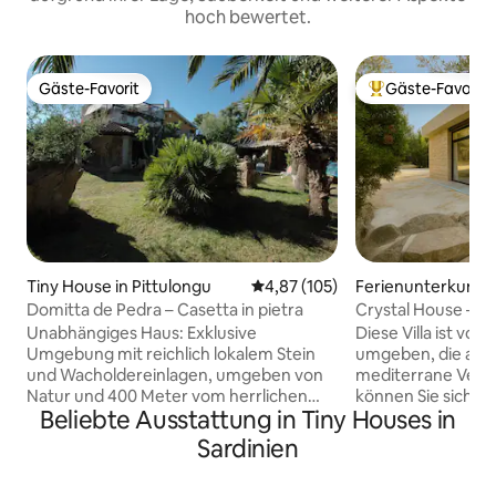
hoch bewertet.
Gäste-Favorit
Gäste-Favorit
Gäste-Favorit
Beliebter Gäste-F
Tiny House in Pittulongu
Durchschnittliche Bewertung: 4
4,87 (105)
Ferienunterkunft i
Domitta de Pedra – Casetta in pietra
Crystal House – C
Unabhängiges Haus: Exklusive
Diese Villa ist vo
Umgebung mit reichlich lokalem Stein
umgeben, die auf
und Wacholdereinlagen, umgeben von
mediterrane Veget
Natur und 400 Meter vom herrlichen
können Sie sich e
Beliebte Ausstattung in Tiny Houses in
Strand von Bados entfernt, zu Fuß in nur
Kontakt mit der N
5 Minuten erreichbar;Wohnbereich mit
kommen. An diesem
Sardinien
Kochnische,Tisch und Stühle,
Ruhe und absolute Pr
Badezimmer mit WC, Bidet und
stehen der privat