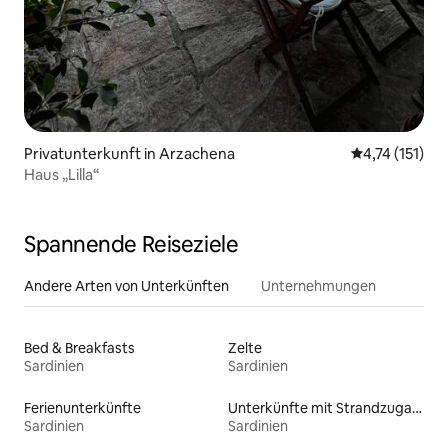
Privatunterkunft in Arzachena
Durchschnittl
4,74 (151)
Haus „Lilla“
Spannende Reiseziele
Andere Arten von Unterkünften
Unternehmungen
Bed & Breakfasts
Zelte
Sardinien
Sardinien
Ferienunterkünfte
Unterkünfte mit Strandzugang
Sardinien
Sardinien