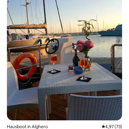
Hausboot in Alghero
Durchschnitt
4,97 (73)