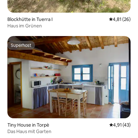
Blockhütte in Tuerra I
Durchschnitt
4,81 (26)
Haus im Grünen
Superhost
Superhost
Tiny House in Torpè
Durchschnitt
4,91 (43)
Das Haus mit Garten