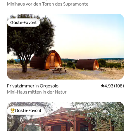
Minihaus vor den Toren des Supramonte
Gäste-Favorit
Gäste-Favorit
Privatzimmer in Orgosolo
Durchschnittli
4,93 (108)
Mini-Haus mitten in der Natur
Gäste-Favorit
Beliebter Gäste-Favorit.