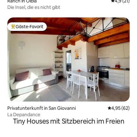
Ranch in Olbia
Durchschnit
4,9 (21)
Die Insel, die es nicht gibt
Gäste-Favorit
Beliebter Gäste-Favorit.
Privatunterkunft in San Giovanni
Durchschnittl
4,95 (62)
La Depandance
Tiny Houses mit Sitzbereich im Freien