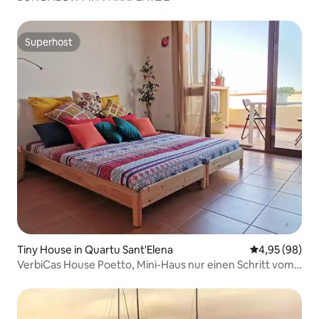
Superhost
Superhost
Tiny House in Quartu Sant'Elena
Durchschnittl
4,95 (98)
VerbiCas House Poetto, Mini-Haus nur einen Schritt vom
Meer entfernt