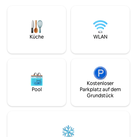
Dusche,Schlafbereich: Bett ein Platz und
Stellplatz zur Verfügung. S
1/2, Einzelbett. Außen: Veranda mit Tisch
sich in der Nähe 
und
der Costa Smerald
Stühlen,Waschbecken,Ruhebereich,Liegestühle
Porto Rotondo, 25
auf der Wiese. Klima,Küche,Geschirr,
Cervo und 10 Minu
Kühlschrank,TV,Waschmaschine,Waschmaschine,Haartrockne
entfernt. Der Flug
Haartrockner,
Minuten entfernt.
Küche
WLAN
Bügeleisen,Bettwäsche,WLAN
Kostenloser
Pool
Parkplatz auf dem
Grundstück