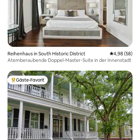
Reihenhaus in South Historic District
Durchschnittl
4,98 (58)
Atemberaubende Doppel-Master-Suite in der Innenstadt
Gäste-Favorit
Beliebter Gäste-Favorit.