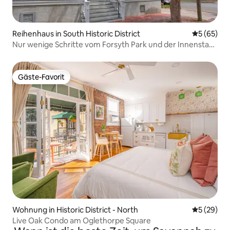
Reihenhaus in South Historic District
Durchschni
5 (65)
Nur wenige Schritte vom Forsyth Park und der Innenstadt
von Savannah entfernt, gehoben
Gäste-Favorit
Gäste-Favorit
Wohnung in Historic District - North
Durchschni
5 (29)
Live Oak Condo am Oglethorpe Square