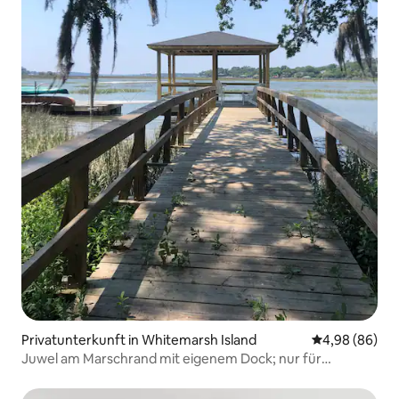
Privatunterkunft in Whitemarsh Island
Durchschnittl
4,98 (86)
Juwel am Marschrand mit eigenem Dock; nur für
Erwachsene