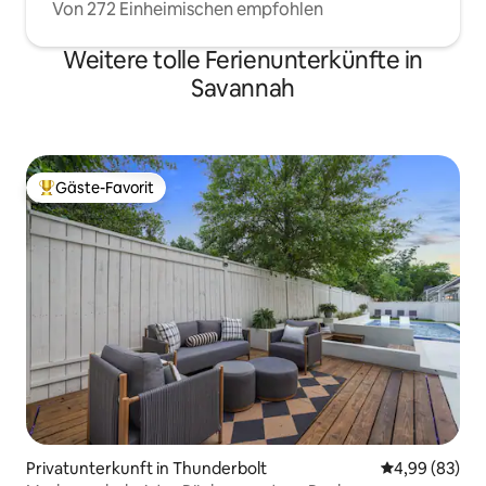
Von 272 Einheimischen empfohlen
Weitere tolle Ferienunterkünfte in
Savannah
Gäste-Favorit
Beliebter Gäste-Favorit.
Privatunterkunft in Thunderbolt
Durchschnittl
4,99 (83)