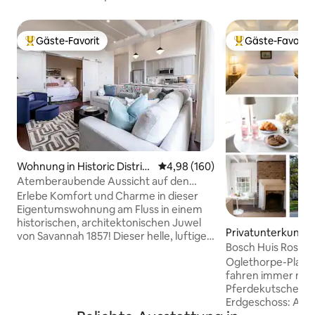
Gäste-Favorit
Gäste-Favorit
Beliebter Gäste-Favorit.
Beliebter Gäste-F
Wohnung in Historic District
Durchschnittliche Bewertung: 4
4,98 (160)
- North
Atemberaubende Aussicht auf den
Fluss in der Schönheit von 1857!
Erlebe Komfort und Charme in dieser
Eigentumswohnung am Fluss in einem
historischen, architektonischen Juwel
Privatunterkunft i
von Savannah 1857! Dieser helle, luftige
District - North
Bosch Huis Rosé: R
Rückzugsort mit 1 Schlafzimmer und 1
Parkplatz
Oglethorpe-Platz,
Badezimmer verbindet originelle Details
fahren immer noch
mit modernem Komfort! Genieße eine
Pferdekutschen vorbei. Die R
voll ausgestattete Küche mit Esstheke
Erdgeschoss: Als E
für vier Personen, ein geräumiges