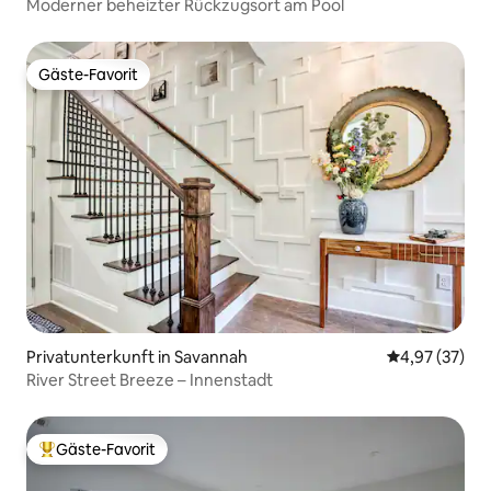
Moderner beheizter Rückzugsort am Pool
Gäste-Favorit
Gäste-Favorit
Privatunterkunft in Savannah
Durchschnitt
4,97 (37)
River Street Breeze – Innenstadt
Gäste-Favorit
Beliebter Gäste-Favorit.