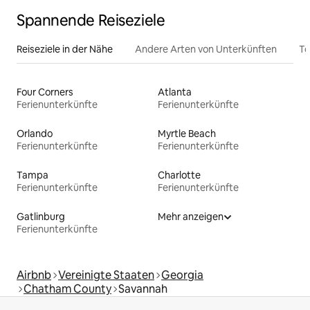
Spannende Reiseziele
Reiseziele in der Nähe
Andere Arten von Unterkünften
To
Four Corners
Atlanta
Ferienunterkünfte
Ferienunterkünfte
Orlando
Myrtle Beach
Ferienunterkünfte
Ferienunterkünfte
Tampa
Charlotte
Ferienunterkünfte
Ferienunterkünfte
Gatlinburg
Mehr anzeigen
Ferienunterkünfte
Airbnb
Vereinigte Staaten
Georgia
Chatham County
Savannah