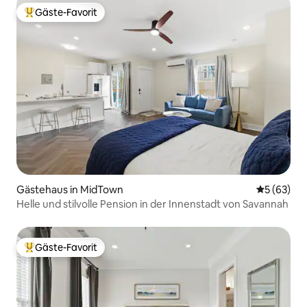
Gäste-Favorit
Beliebter Gäste-Favorit.
Gästehaus in MidTown
Durchschni
5 (63)
Helle und stilvolle Pension in der Innenstadt von Savannah
Gäste-Favorit
Beliebter Gäste-Favorit.