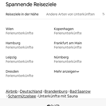
Spannende Reiseziele
Reiseziele in der Nähe
Andere Arten von Unterkünften
To
Wien
Kopenhagen
Ferienunterkünfte
Ferienunterkünfte
Hamburg
Frankfurt am Main
Ferienunterkünfte
Ferienunterkünfte
Leipzig
Nürnberg
Ferienunterkünfte
Ferienunterkünfte
Dresden
Mehr anzeigen
Ferienunterkünfte
Airbnb
Deutschland
Brandenburg
Bad Saarow
Scharmützelsee
Unterkünfte mit Sauna