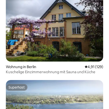
Wohnung in Berlin
Durchschnittl
4,91 (129)
Kuschelige Einzimmerwohnung mit Sauna und Küche
Superhost
Superhost