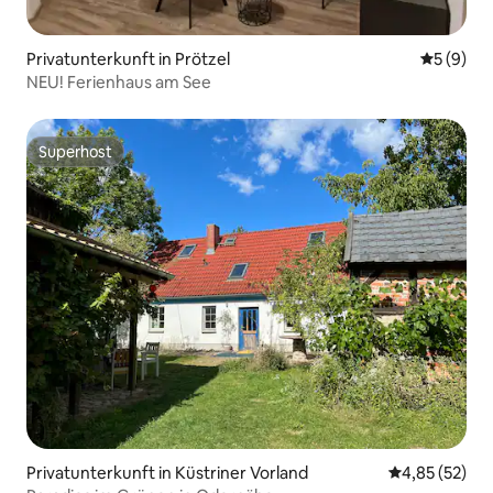
Privatunterkunft in Prötzel
Durchschn
5 (9)
NEU! Ferienhaus am See
Superhost
Superhost
Privatunterkunft in Küstriner Vorland
Durchschnitt
4,85 (52)