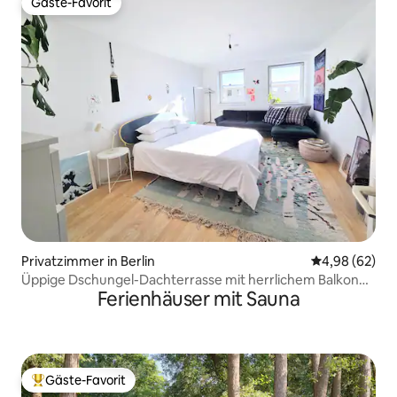
Gäste-Favorit
Gäste-Favorit
Privatzimmer in Berlin
Durchschnittl
4,98 (62)
Üppige Dschungel-Dachterrasse mit herrlichem Balkon
Ferienhäuser mit Sauna
zum Sonnenuntergang
Gäste-Favorit
Beliebter Gäste-Favorit.