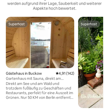
werden aufgrund ihrer Lage, Sauberkeit und weiterer
Aspekte hoch bewertet.
Superhost
Superhost
Superhost
Superhost
Gästehaus in Buckow
Durchschnittliche Bewertung: 4
4,91 (142)
Gartenhaus mit Sauna, direkt am
Buckowsee
Direkt am See und am Wald und
trotzdem fußläufig zu Geschäften und
Restaurants, perfekt für eine Auszeit im
Grünen. Nur 50 KM von Berlin entfernt,
mitten im Naturpark Märkische Schweiz,
Entspannung pur. Hinter dem wilden