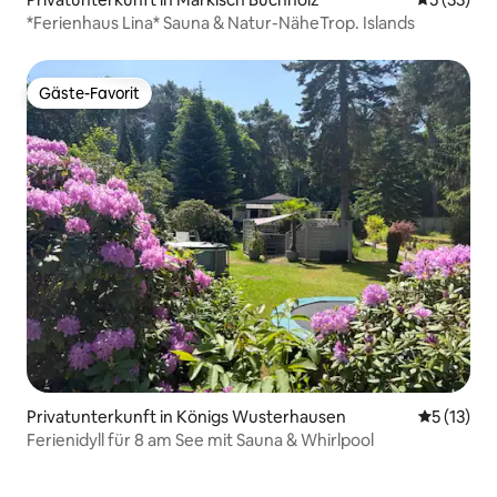
*Ferienhaus Lina* Sauna & Natur-NäheTrop. Islands
Gäste-Favorit
Gäste-Favorit
Privatunterkunft in Königs Wusterhausen
Durchschn
5 (13)
Ferienidyll für 8 am See mit Sauna & Whirlpool