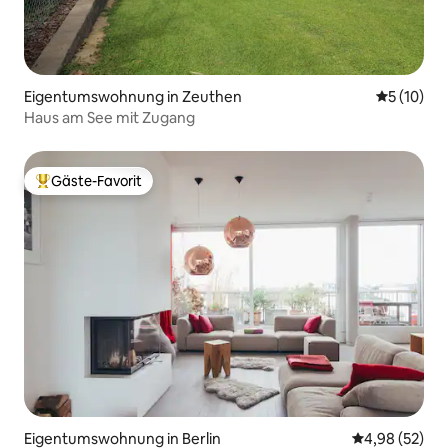
Eigentumswohnung in Zeuthen
Durchschn
5 (10)
Haus am See mit Zugang
Gäste-Favorit
Beliebter Gäste-Favorit.
Eigentumswohnung in Berlin
Durchschnittl
4,98 (52)