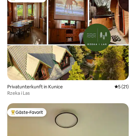
Beliebter Gäste-Favorit.
Privatunterkunft in Kunice
Durchschn
5 (21)
Rzeka i Las
Gäste-Favorit
Beliebter Gäste-Favorit.