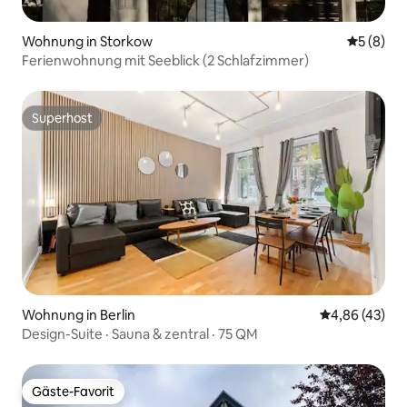
Wohnung in Storkow
Durchschn
5 (8)
Ferienwohnung mit Seeblick (2 Schlafzimmer)
Superhost
Superhost
Wohnung in Berlin
Durchschnittl
4,86 (43)
Design-Suite · Sauna & zentral · 75 QM
Gäste-Favorit
Gäste-Favorit