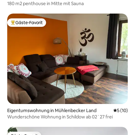
180 m2 penthouse in Mitte mit Sauna
Gäste-Favorit
Beliebter Gäste-Favorit.
Eigentumswohnung in Mühlenbecker Land
Durchschn
5 (10)
Wunderschöne Wohnung in Schildow ab 02`27 frei