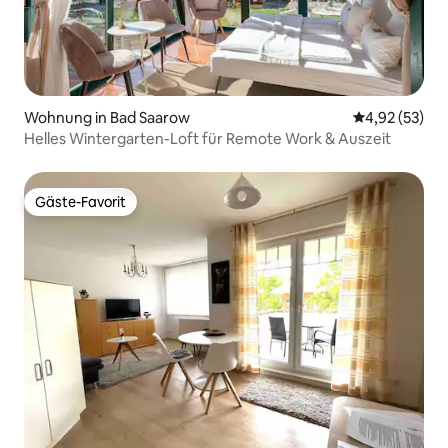
Wohnung in Bad Saarow
Durchschnitt
4,92 (53)
Helles Wintergarten-Loft für Remote Work & Auszeit
Gäste-Favorit
Gäste-Favorit