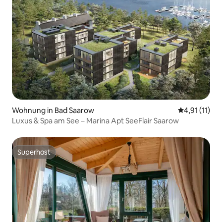
Wohnung in Bad Saarow
Durchschnitt
4,91 (11)
Luxus & Spa am See – Marina Apt SeeFlair Saarow
Superhost
Superhost