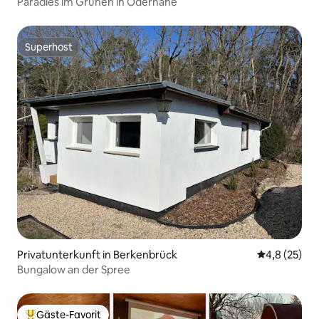
Paradies im Grünen in Odernähe
Superhost
Superhost
Privatunterkunft in Berkenbrück
Durchschnit
4,8 (25)
Bungalow an der Spree
Gäste-Favorit