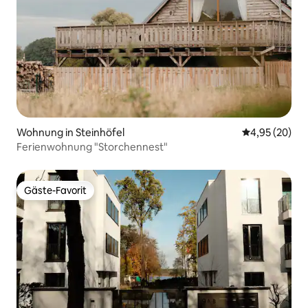
Wohnung in Steinhöfel
Durchschnittl
4,95 (20)
Ferienwohnung "Storchennest"
Gäste-Favorit
Gäste-Favorit