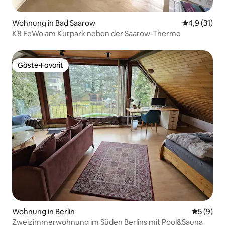
Wohnung in Bad Saarow
Durchschnit
4,9 (31)
K8 FeWo am Kurpark neben der Saarow-Therme
Gäste-Favorit
Gäste-Favorit
Wohnung in Berlin
Durchschn
5 (9)
Zweizimmerwohnung im Süden Berlins mit Pool&Sauna