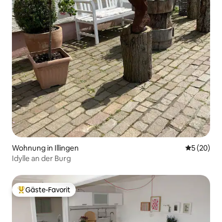
Wohnung in Illingen
Durchschni
5 (20)
Idylle an der Burg
Gäste-Favorit
Beliebter Gäste-Favorit.