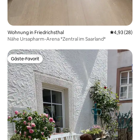
Wohnung in Friedrichsthal
Durchschnittl
4,93 (28)
Nähe Ursapharm-Arena *Zentral im Saarland*
Gäste-Favorit
Gäste-Favorit