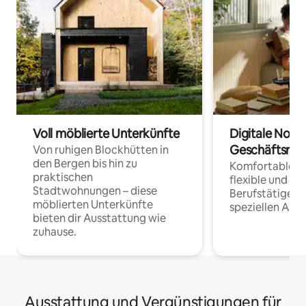
Voll möblierte Unterkünfte
Digitale Noma
Geschäftsrei
Von ruhigen Blockhütten in
den Bergen bis hin zu
Komfortable Un
praktischen
flexible und o
Stadtwohnungen – diese
Berufstätige 
möblierten Unterkünfte
speziellen Arbe
bieten dir Ausstattung wie
zuhause.
Ausstattung und Vergünstigungen für