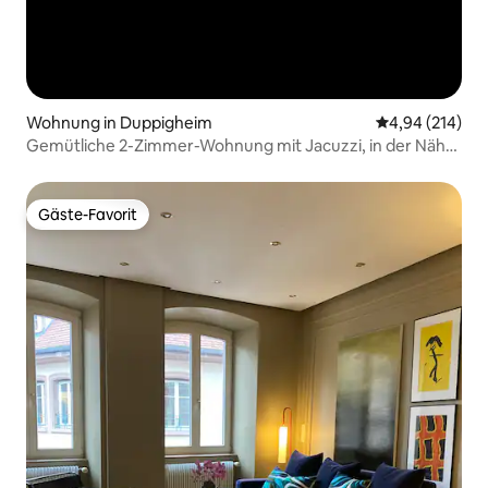
Wohnung in Duppigheim
Durchschnittli
4,94 (214)
Gemütliche 2-Zimmer-Wohnung mit Jacuzzi, in der Nähe
des Flughafens
Gäste-Favorit
Gäste-Favorit