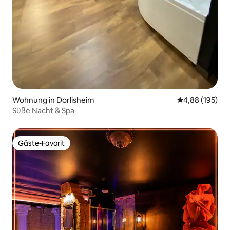
Wohnung in Dorlisheim
Durchschnittli
4,88 (195)
Süße Nacht & Spa
Gäste-Favorit
Gäste-Favorit