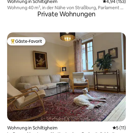
Wohnung in Schiltigheim
Durchschnittl
4,94 (153)
Wohnung 40 m², in der Nähe von Straßburg, Parlament &
Private Wohnungen
CMCO
Gäste-Favorit
Beliebter Gäste-Favorit.
Wohnung in Schiltigheim
Durchschn
5 (11)