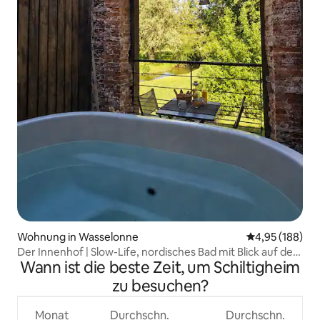
Wohnung in Wasselonne
Durchschnittli
4,95 (188)
Der Innenhof | Slow-Life, nordisches Bad mit Blick auf den
Wann ist die beste Zeit, um Schiltigheim
Fluss
zu besuchen?
Monat
Durchschn.
Durchschn.