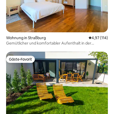
Wohnung in Straßburg
Durchschnittl
4,97 (114)
Gemütlicher und komfortabler Aufenthalt in der
Innenstadt von Straßburg
Gäste-Favorit
Gäste-Favorit