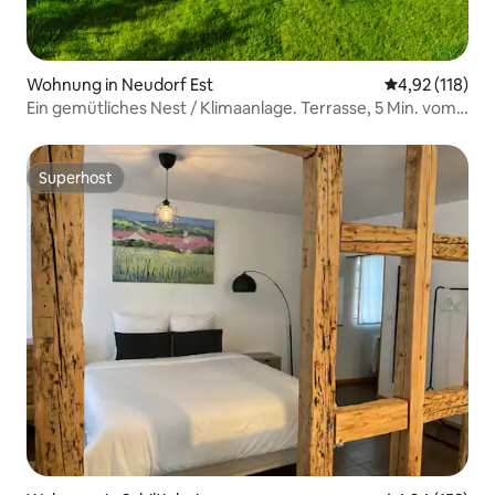
Wohnung in Neudorf Est
Durchschnittl
4,92 (118)
Ein gemütliches Nest / Klimaanlage. Terrasse, 5 Min. vom
Zentrum entfernt. Parkplatz.
Superhost
Superhost