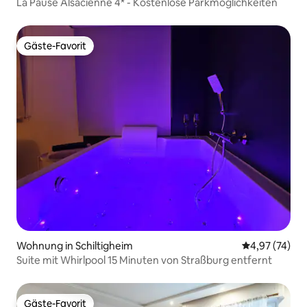
La Pause Alsacienne 4* - Kostenlose Parkmöglichkeiten
Gäste-Favorit
Gäste-Favorit
Wohnung in Schiltigheim
Durchschnitt
4,97 (74)
Suite mit Whirlpool 15 Minuten von Straßburg entfernt
Gäste-Favorit