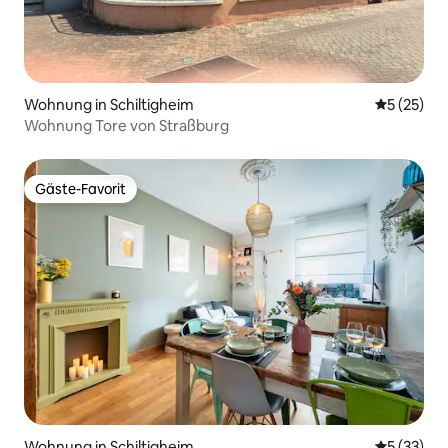
Wohnung in Schiltigheim
Durchschn
5 (25)
Wohnung Tore von Straßburg
Gäste-Favorit
Gäste-Favorit
Wohnung in Schiltigheim
Durchschn
5 (33)