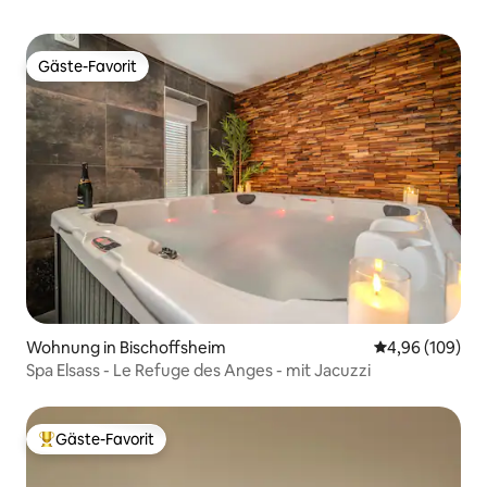
Gäste-Favorit
Gäste-Favorit
Wohnung in Bischoffsheim
Durchschnittli
4,96 (109)
Spa Elsass - Le Refuge des Anges - mit Jacuzzi
Gäste-Favorit
Beliebter Gäste-Favorit.