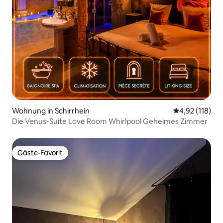
Wohnung in Schirrhein
Durchschnittl
4,92 (118)
Die Venus-Suite Love Room Whirlpool Geheimes Zimmer
Gäste-Favorit
Gäste-Favorit