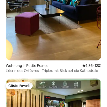
Wohnung in Petite France
Durchschnittli
4,86 (120)
L'écrin des Orfèvres - Triplex mit Blick auf die Kathedrale
Gäste-Favorit
Gäste-Favorit