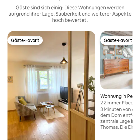
Gäste sind sich einig: Diese Wohnungen werden
aufgrund ihrer Lage, Sauberkeit und weiterer Aspekte
hoch bewertet.
Gäste-Favorit
Gäste-Favorit
Gäste-Favorit
Gäste-Favorit
Wohnung in Petite
2 Zimmer Place S
3 Minuten von der
dem Dom entfernt,
zentrale Lage in d
Thomas. Die Einri
modern und alt, f
der man sich wohlf