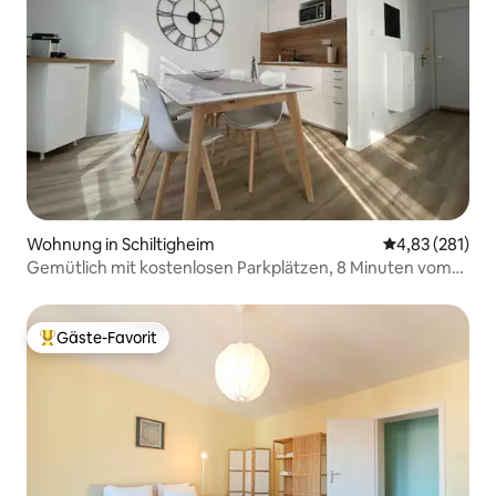
Wohnung in Schiltigheim
Durchschnittl
4,83 (281)
Gemütlich mit kostenlosen Parkplätzen, 8 Minuten vom
Stadtzentrum entfernt
Gäste-Favorit
Beliebter Gäste-Favorit.