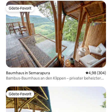
Gäste-Favorit
Gäste-Favorit
Baumhaus in Semarapura
Durchschnittli
4,98 (304)
Bambus-Baumhaus an den Klippen – privater beheizter
Pool
Gäste-Favorit
Gäste-Favorit