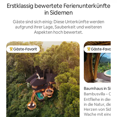
Erstklassig bewertete Ferienunterkünfte
in Sidemen
Gäste sind sich einig: Diese Unterkünfte werden
aufgrund ihrer Lage, Sauberkeit und weiteren
Aspekten hoch bewertet.
Gäste-Favorit
Gäste-Favorit
Beliebter Gäste-Favorit.
Beliebter Gäste-F
Baumhaus in Sid
Bambusvilla – Cora
Bananenbaumhau
Entfliehe in diese 
in die Natur, die a
Herzen von Sidemen
Wache mit einem