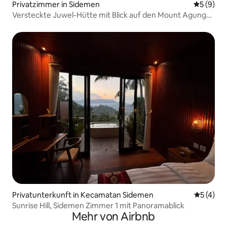
Privatzimmer in Sidemen
Durchschn
5 (9)
Versteckte Juwel-Hütte mit Blick auf den Mount Agung
und das Reisfeld
Privatunterkunft in Kecamatan Sidemen
Durchsch
5 (4)
Sunrise Hill, Sidemen Zimmer 1 mit Panoramablick
Mehr von Airbnb