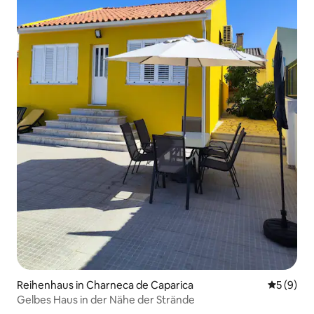
Reihenhaus in Charneca de Caparica
Durchschn
5 (9)
Gelbes Haus in der Nähe der Strände