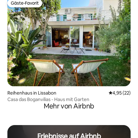
Gäste-Favorit
Gäste-Favorit
Reihenhaus in Lissabon
Durchschnitt
4,95 (22)
Casa das Boganvilias - Haus mit Garten
Mehr von Airbnb
Erlebnisse auf Airbnb