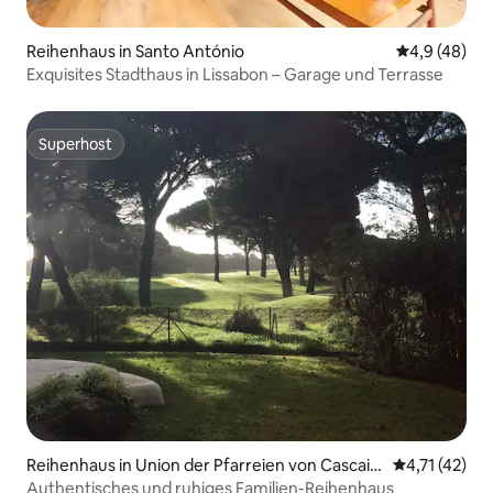
Reihenhaus in Santo António
Durchschnit
4,9 (48)
Exquisites Stadthaus in Lissabon – Garage und Terrasse
Superhost
Superhost
Reihenhaus in Union der Pfarreien von Cascais
Durchschnitt
4,71 (42)
und Estoril
Authentisches und ruhiges Familien-Reihenhaus