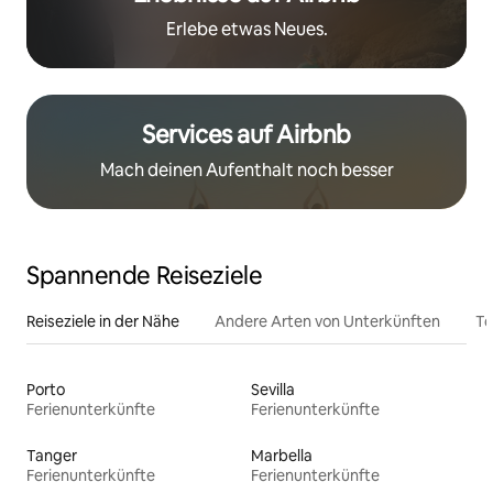
Erlebe etwas Neues.
Services auf Airbnb
Mach deinen Aufenthalt noch besser
Spannende Reiseziele
Reiseziele in der Nähe
Andere Arten von Unterkünften
To
Porto
Sevilla
Ferienunterkünfte
Ferienunterkünfte
Tanger
Marbella
Ferienunterkünfte
Ferienunterkünfte