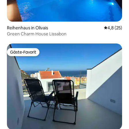
Reihenhaus in Olivais
Durchschnit
4,8 (25)
Green Charm House Lissabon
Gäste-Favorit
Gäste-Favorit