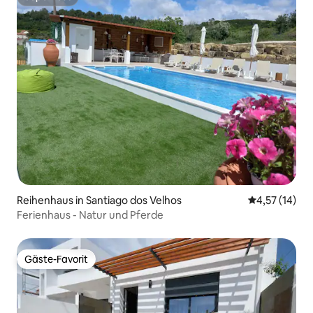
Superhost
Reihenhaus in Santiago dos Velhos
Durchschnitt
4,57 (14)
Ferienhaus - Natur und Pferde
Gäste-Favorit
Gäste-Favorit