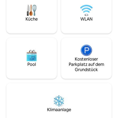
Self-Check-in bed
Fahrt von Lissabon entfernt. Sollten Sie
eigene Ankunftszei
mit dem Auto vom Flughafen die A5
Übergabe. Drei Sc
nehmen. Wenn du nicht fährst, kannst
Innenausstattung 
Küche
WLAN
du ein Taxi oder eine Uber für ca. 30 Euro
ein Garten, der f
für 4 Personen nehmen.
und lange Abende 
Kostenloser
Pool
Parkplatz auf dem
Grundstück
Klimaanlage