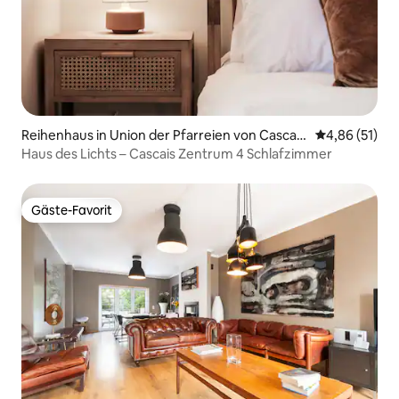
Reihenhaus in Union der Pfarreien von Cascais
Durchschnitt
4,86 (51)
und Estoril
Haus des Lichts – Cascais Zentrum 4 Schlafzimmer
Gäste-Favorit
Gäste-Favorit