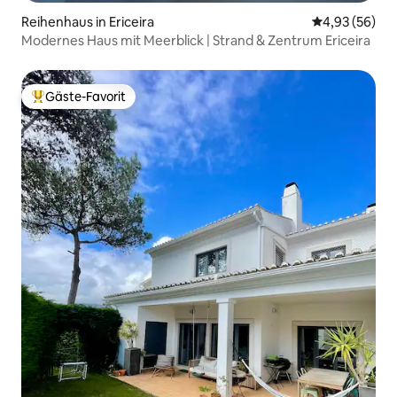
Reihenhaus in Ericeira
Durchschnittl
4,93 (56)
Modernes Haus mit Meerblick | Strand & Zentrum Ericeira
Gäste-Favorit
Beliebter Gäste-Favorit.