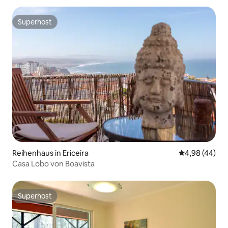
Superhost
Superhost
Reihenhaus in Ericeira
Durchschnittl
4,98 (44)
Casa Lobo von Boavista
Superhost
Superhost