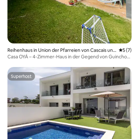
Reihenhaus in Union der Pfarreien von Cascais und
Durchsch
5 (7)
Estoril
Casa OYÁ – 4-Zimmer-Haus in der Gegend von Guincho
Beach
Superhost
Superhost