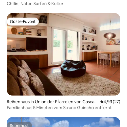
Chillin, Natur, Surfen & Kultur
Gäste-Favorit
Gäste-Favorit
Reihenhaus in Union der Pfarreien von Cascais
Durchschnitt
4,93 (27)
und Estoril
Familienhaus 5 Minuten vom Strand Guincho entfernt
Superhost