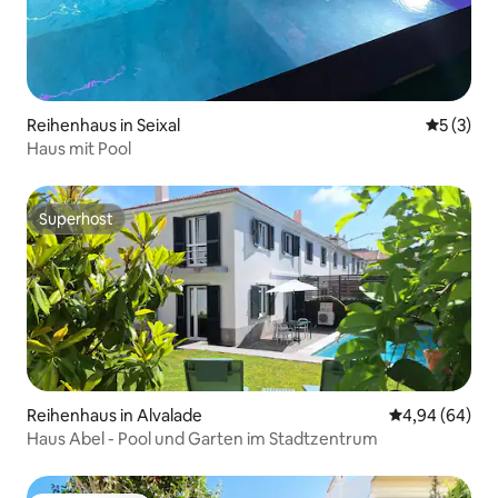
Reihenhaus in Seixal
Durchsch
5 (3)
Haus mit Pool
Superhost
Superhost
Reihenhaus in Alvalade
Durchschnittl
4,94 (64)
Haus Abel - Pool und Garten im Stadtzentrum