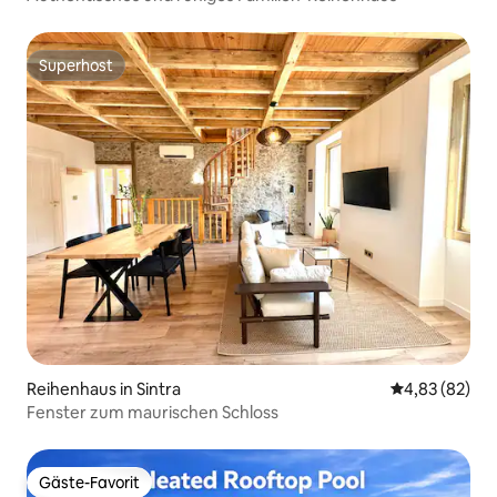
Superhost
Superhost
Reihenhaus in Sintra
Durchschnittl
4,83 (82)
Fenster zum maurischen Schloss
Gäste-Favorit
Gäste-Favorit