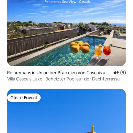
Reihenhaus in Union der Pfarreien von Cascais und
Durchschn
5 (9)
Estoril
Villa Cascais Luxe | Beheizter Pool auf der Dachterrasse
Gäste-Favorit
Gäste-Favorit