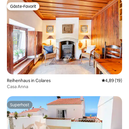
Gäste-Favorit
Gäste-Favorit
Reihenhaus in Colares
Durchschnitt
4,89 (19)
Casa Anna
Superhost
Superhost