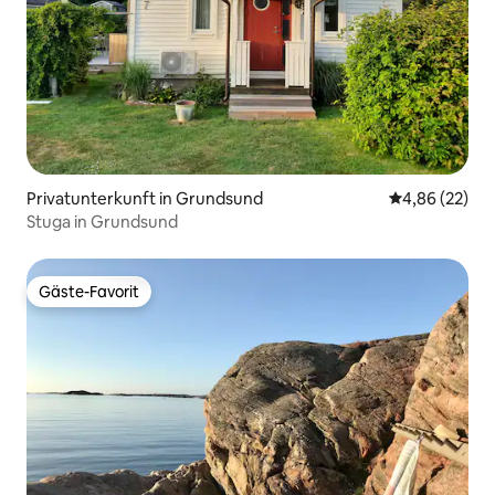
Privatunterkunft in Grundsund
Durchschnittl
4,86 (22)
Stuga in Grundsund
Gäste-Favorit
Gäste-Favorit