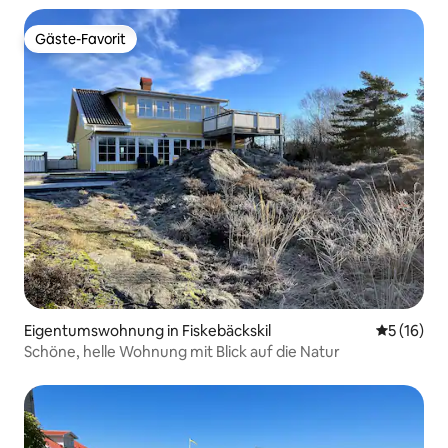
Gäste-Favorit
Gäste-Favorit
Eigentumswohnung in Fiskebäckskil
Durchschn
5 (16)
Schöne, helle Wohnung mit Blick auf die Natur