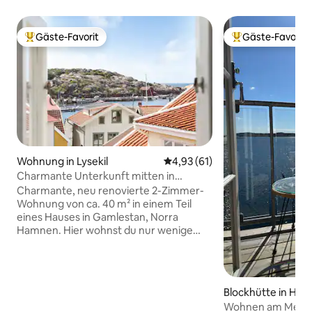
Gäste-Favorit
Gäste-Favorit
Beliebter Gäste-Favorit.
Beliebter Gäste-F
Wohnung in Lysekil
Durchschnittliche Bewertung: 
4,93 (61)
Charmante Unterkunft mitten in
Gamlestan mit Meerblick
Charmante, neu renovierte 2-Zimmer-
Wohnung von ca. 40 m² in einem Teil
eines Hauses in Gamlestan, Norra
Hamnen. Hier wohnst du nur wenige
Gehminuten vom Schwimmbad, den
Restaurants und der Strandpromenade
entfernt. Helle und frische Wohnung mit
Meerblick von der Küche und dem
Blockhütte in Häll
Schlafzimmer sowie einem kleinen
Wohnen am Meer 
Innenhof – perfekt für den