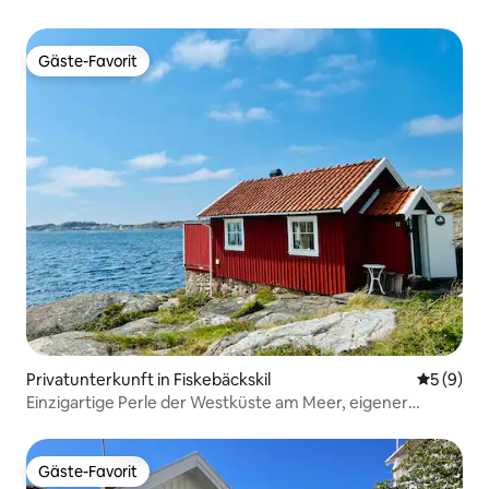
Gäste-Favorit
Gäste-Favorit
Privatunterkunft in Fiskebäckskil
Durchschn
5 (9)
Einzigartige Perle der Westküste am Meer, eigener
Badesteg.
Gäste-Favorit
Gäste-Favorit