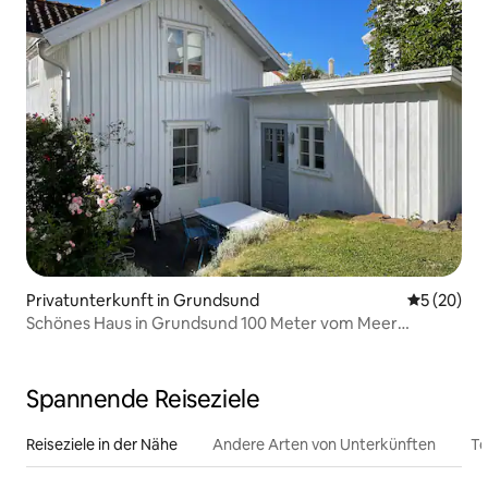
Privatunterkunft in Grundsund
Durchschni
5 (20)
Schönes Haus in Grundsund 100 Meter vom Meer
entfernt!
Spannende Reiseziele
Reiseziele in der Nähe
Andere Arten von Unterkünften
To