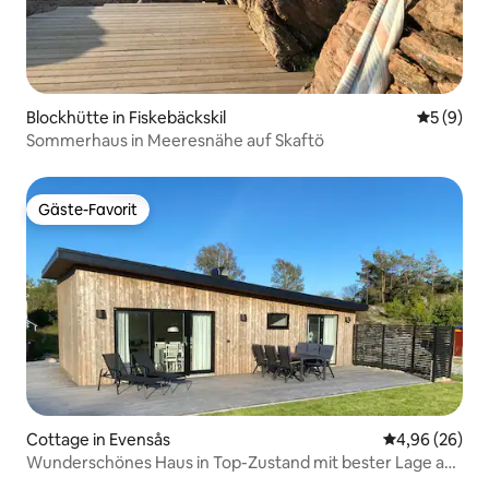
Blockhütte in Fiskebäckskil
Durchschn
5 (9)
Sommerhaus in Meeresnähe auf Skaftö
Gäste-Favorit
Gäste-Favorit
Cottage in Evensås
Durchschnittl
4,96 (26)
Wunderschönes Haus in Top-Zustand mit bester Lage am
Meer