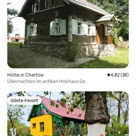
Hütte in Chartów
Durchschnittl
4,82 (38)
Übernachten im antiken Holzhaus Da
Gäste-Favorit
Gäste-Favorit