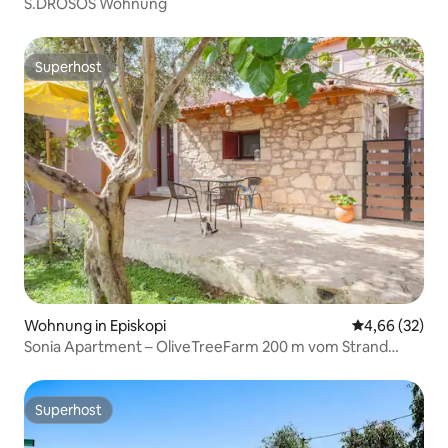
S.DROSOS Wohnung
Superhost
Superhost
Wohnung in Episkopi
Durchschnittl
4,66 (32)
Sonia Apartment – OliveTreeFarm 200 m vom Strand
entfernt
Superhost
Superhost