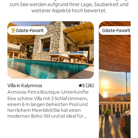
zum See werden aufgrund ihrer Lage, Sauberkeit und
weiterer Aspekte hoch bewertet.
Gäste-Favorit
Gäste-Favorit
Beliebter Gäste-Favorit.
Gäste-Favorit
Villa in Kalymnos
Durchschnittliche Bewertun
5 (26)
Armonia-Petra Boutique-Unterkünfte
Eine schöne Villa mit 3 Schlafzimmern,
einem 6 m langen beheizten Pool und
herrlichem Meerblick!Sie hat einen
modernen Boho-Stil und ist ideal für
Menschen, die sich entspannen
möchten. Sie verfügt über eine voll
ausgestattete Küche, 3 Badezimmer, ein