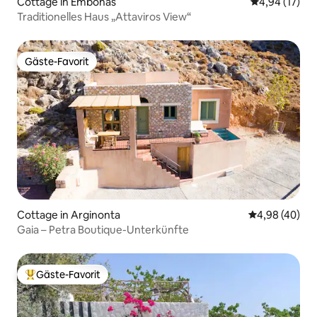
Cottage in Embonas
Durchschnitt
4,94 (17)
Traditionelles Haus „Attaviros View“
Gäste-Favorit
Gäste-Favorit
Cottage in Arginonta
Durchschnittl
4,98 (40)
Gaia – Petra Boutique-Unterkünfte
Gäste-Favorit
Beliebter Gäste-Favorit.