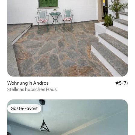
Wohnung in Andros
Durchsch
5 (7)
Stellinas hübsches Haus
Gäste-Favorit
Gäste-Favorit