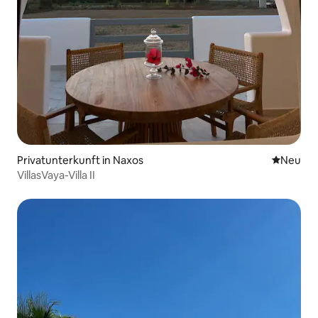
Privatunterkunft in Naxos
Neue Unt
Neu
VillasVaya-Villa II