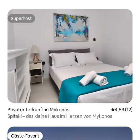
Superhost
Superhost
Privatunterkunft in Mykonos
Durchschnitt
4,83 (12)
Spitaki – das kleine Haus im Herzen von Mykonos
Gäste-Favorit
Gäste-Favorit