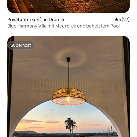
Privatunterkunft in Dramia
Durchschn
5 (27)
Blue Harmony Villa mit Meerblick und beheiztem Pool
Superhost
Superhost