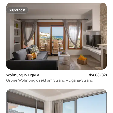
Superhost
Superhost
Wohnung in Ligaria
Durchschnittl
4,88 (32)
Grüne Wohnung direkt am Strand – Ligaria-Strand