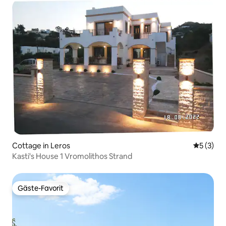
Cottage in Leros
Durchsch
5 (3)
Kasti's House 1 Vromolithos Strand
Gäste-Favorit
Gäste-Favorit