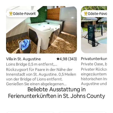
Gäste-Favorit
Gäste-Favorit
Beliebter Gäste-Favorit.
Beliebter Gäste-F
Privatunterkunft i
Villa in St. Augustine
Durchschnittliche Bewertung: 4
4,98 (343)
ne
Private Oase, behe
Loins Bridge 0,5 m entfernt,
die Erwartungen
2 Schlafzimmer, privater Whirlpool
Privater Rückzugs
Rückzugsort für Paare in der Nähe der
eingezäuntem Lan
Innenstadt von St. Augustine. 0,5 Meilen
historischen Innen
von der Bridge of Lions entfernt.
Augustine und 25
Genießen Sie einen abgelegenen
Beliebte Ausstattung in
Dieses eingezäun
Innenhof, einen entspannenden
eine perfekte Mis
Wasserbrunnen und einen neuen
Ferienunterkünften in St. Johns County
Entspannung, Spa
Whirlpool für 4 Personen. Entspanne
Genieße deinen pr
dich und beobachte den
die Kinder ihren 
Sonnenuntergang in einer friedlichen
Poolhaus genießen
Umgebung, nachdem du die Gegend