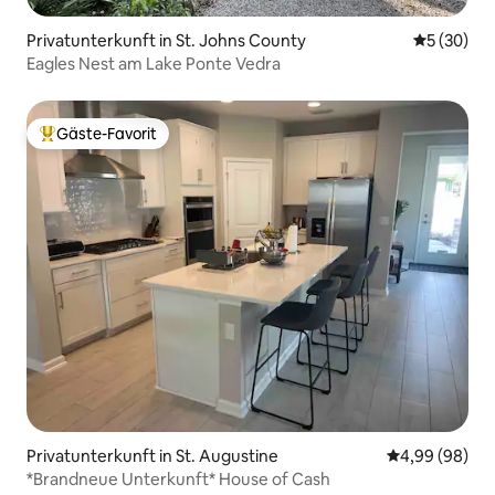
Privatunterkunft in St. Johns County
Durchschni
5 (30)
Eagles Nest am Lake Ponte Vedra
Gäste-Favorit
Beliebter Gäste-Favorit.
Privatunterkunft in St. Augustine
Durchschnittl
4,99 (98)
*Brandneue Unterkunft* House of Cash