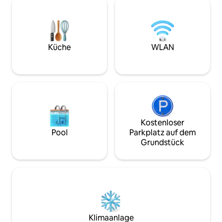
Fernseher, Spiele
erkundet hast. Parkplätze abseits der
gemütlichen Aufe
Straße sind inbegriffen. Restaurants,
verfügt. Beginne 
Bars, Coffeeshops und lokale Favoriten
frischen Eiern von
sind nur wenige Schritte entfernt.
Hühnern – ein Erle
Perfekt für einen romantischen
Küche
WLAN
bauernhoffrisch al
Kurzurlaub, einen Wochenendausflug
unvergesslich anf
oder einen besonderen Anlass.
wurde entworfen,
Besondere Wünsche und Unterkünfte
Aufenthalt unverg
sind verfügbar, um deinen Aufenthalt
unvergesslich zu machen.
Kostenloser
Pool
Parkplatz auf dem
Grundstück
Klimaanlage