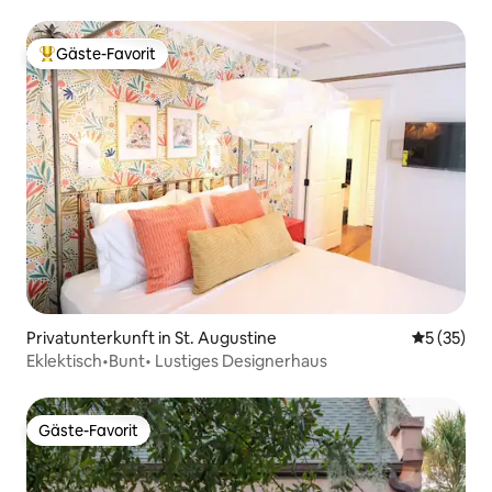
Gäste-Favorit
Beliebter Gäste-Favorit.
Privatunterkunft in St. Augustine
Durchschn
5 (35)
Eklektisch•Bunt• Lustiges Designerhaus
Gäste-Favorit
Gäste-Favorit