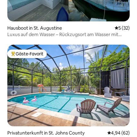
Hausboot in St. Augustine
Durchschn
5 (32)
Luxus auf dem Wasser – Rückzugsort am Wasser mit
Dachterrasse
Gäste-Favorit
Beliebter Gäste-Favorit.
Privatunterkunft in St. Johns County
Durchschnittl
4,94 (62)