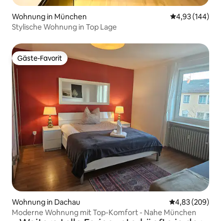
Wohnung in München
Durchschnittli
4,93 (144)
Stylische Wohnung in Top Lage
Gäste-Favorit
Gäste-Favorit
Wohnung in Dachau
Durchschnittli
4,83 (209)
Moderne Wohnung mit Top-Komfort - Nahe München