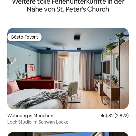
Weitere tolle Ferienunterkünfte in der
Nähe von St. Peter's Church
Gäste-Favorit
Gäste-Favorit
Wohnung in München
Durchschnittlic
4,82 (2.822)
Lock Studio im Schwan Locke