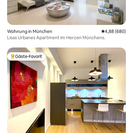
Wohnung in München
Durchschnittli
4,88 (680)
Lisas Urbanes Apartment im Herzen Münchens.
Gäste-Favorit
Beliebter Gäste-Favorit.