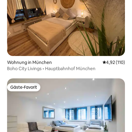
Wohnung in München
Durchschnittl
4,92 (110)
Boho City Livings • Hauptbahnhof München
Gäste-Favorit
Gäste-Favorit