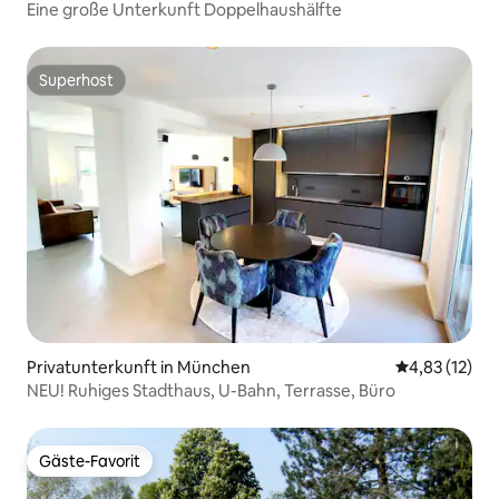
Eine große Unterkunft Doppelhaushälfte
Superhost
Superhost
Privatunterkunft in München
Durchschnitt
4,83 (12)
NEU! Ruhiges Stadthaus, U-Bahn, Terrasse, Büro
Gäste-Favorit
Gäste-Favorit