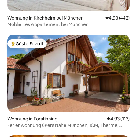
Wohnung in Kirchheim bei München
Durchschnittli
4,93 (442)
Möbliertes Appartement bei München
Gäste-Favorit
Beliebter Gäste-Favorit.
Wohnung in Forstinning
Durchschnittl
4,93 (113)
Ferienwohnung 6Pers Nähe München, ICM, Therme,
MUC