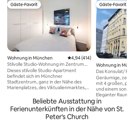
Gäste-Favorit
Gäste-Favorit
Gäste-Favorit
Gäste-Favorit
Wohnung in München
Durchschnittliche Bewertung: 4
4,94 (414)
Stilvolle Studio-Wohnung im Zentrum
Wohnung in Münc
Münchens
Dieses stilvolle Studio-Apartment
Das Konsulat/ Rie
befindet sich im Münchner
Gruppen!
Geräumige, zentr
Stadtzentrum, ganz in der Nähe des
mit 4 großen, pri
Marienplatzes, des Viktualienmarktes,
und einem sonni
der Maximilianstraße und das
Eleganter Raum, d
Oktoberfest ist nur 15 Minuten entfernt.
Beliebte Ausstattung in
war. Designermöbel aus der Mitte des
Umgeben von vielen Restaurants und
Jahrhunderts, zei
Ferienunterkünften in der Nähe von St.
Bars, die zu Fuß erreichbar sind. Das
und eine modern
Peter's Church
Studio wurde mit einer liebevollen Hand
diesen Ort zum pe
und einer Liebe zu den schönen Dingen
Geschäftsreisen 
im Leben entworfen und renoviert,
Familiengruppen. An einer ruhigen
sodass du viele Annehmlichkeiten und