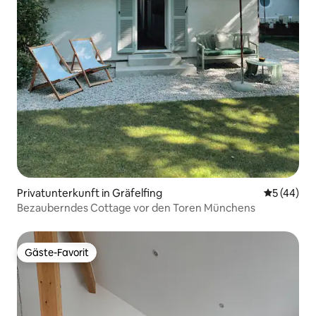
Privatunterkunft in Gräfelfing
Durchschni
5 (44)
Bezauberndes Cottage vor den Toren Münchens
Gäste-Favorit
Gäste-Favorit