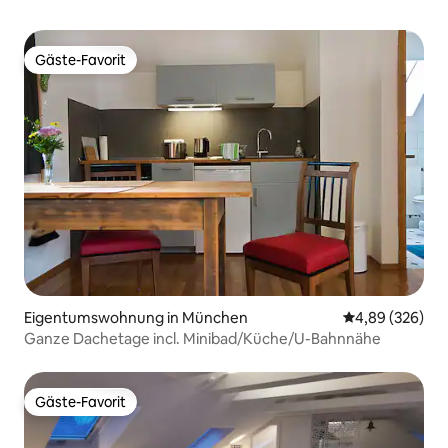
Gäste-Favorit
Gäste-Favorit
Eigentumswohnung in München
Durchschnittli
4,89 (326)
Ganze Dachetage incl. Minibad/Küche/U-Bahnnähe
Gäste-Favorit
Gäste-Favorit