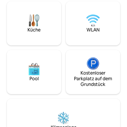
Einbahnstraße, u
hohe Standards erhältst. Die Unterkunft
Museen, Cafés un
ist perfekt für zwei Personen (und ein
Boutiquen. CDC-Hygiene- und
Kind). Einfach vom Flughafen in nur 35
Reinigungsempfe
Minuten zu erreichen.
professionellen R
umgesetzt.
Küche
WLAN
Kostenloser
Pool
Parkplatz auf dem
Grundstück