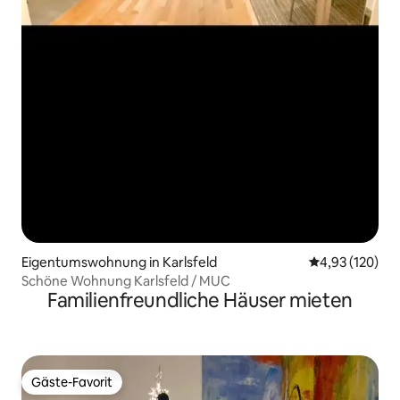
Eigentumswohnung in Karlsfeld
Durchschnittl
4,93 (120)
Schöne Wohnung Karlsfeld / MUC
Familienfreundliche Häuser mieten
Gäste-Favorit
Gäste-Favorit