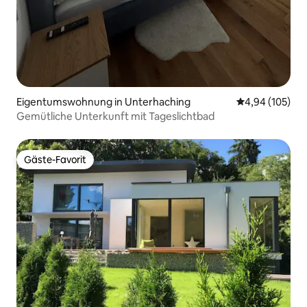
Eigentumswohnung in Unterhaching
Durchschnittli
4,94 (105)
Gemütliche Unterkunft mit Tageslichtbad
Gäste-Favorit
Gäste-Favorit