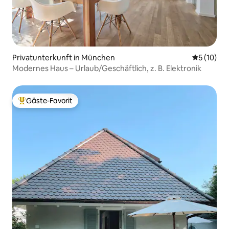
Privatunterkunft in München
Durchschn
5 (10)
Modernes Haus – Urlaub/Geschäftlich, z. B. Elektronik
Gäste-Favorit
Beliebter Gäste-Favorit.