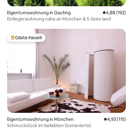
Eigentumswohnung in Gauting
Durchschnittli
4,88 (192)
Einliegerwohnung nahe an München & 5-Seen land
Gäste-Favorit
Beliebter Gäste-Favorit.
Eigentumswohnung in München
Durchschnittl
4,93 (115)
Schmuckstück im beliebten Szeneviertel.