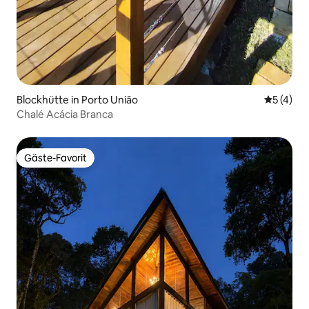
Blockhütte in Porto União
Durchsch
5 (4)
Chalé Acácia Branca
Gäste-Favorit
Gäste-Favorit