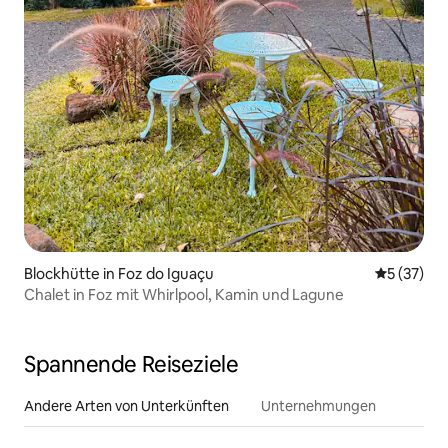
Blockhütte in Foz do Iguaçu
Durchschn
5 (37)
Chalet in Foz mit Whirlpool, Kamin und Lagune
Spannende Reiseziele
Andere Arten von Unterkünften
Unternehmungen