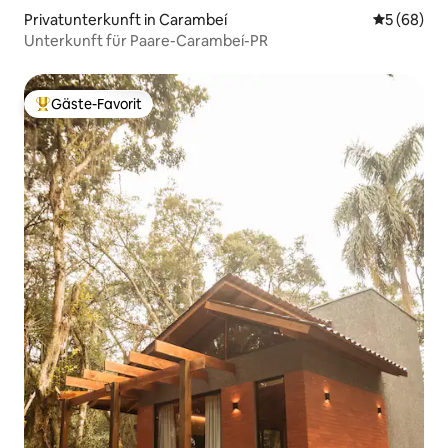
Privatunterkunft in Carambeí
Durchschni
5 (68)
Unterkunft für Paare-Carambeí-PR
Gäste-Favorit
Beliebter Gäste-Favorit.