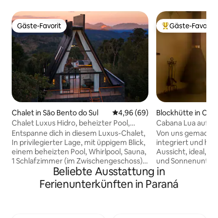
Gäste-Favorit
Gäste-Favorit
Gäste-Favorit
Beliebter Gäste-F
Chalet in São Bento do Sul
Durchschnittliche Bewertung: 
4,96 (69)
Blockhütte in Con
Chalet Luxus Hidro, beheizter Pool,
Cabana Lua auf d
Kamin, Sauna
Badewanne und K
Entspanne dich in diesem Luxus-Chalet,
Von uns gemacht, i
In privilegierter Lage, mit üppigem Blick,
integriert und hat
einem beheizten Pool, Whirlpool, Sauna,
Aussicht, ideal, 
1 Schlafzimmer (im Zwischengeschoss),
und Sonnenunterg
Beliebte Ausstattung in
1 Badezimmer, einer voll ausgestatteten
in der Badewanne,
Küche, einem Wohnzimmer mit Kamin
unter einem Baum
Ferienunterkünften in Paraná
und TV, Balkonen mit Blick auf das Tal,
verfügt über ein 
Sonnenaufgang und Sonnenuntergang,
Schlafsofa, einen 
Wälder und Gärten, mitten in der Natur,
und YouTube, eine
auf einer Fläche von 40.000 m2. Wir sind
eine Dusche und e