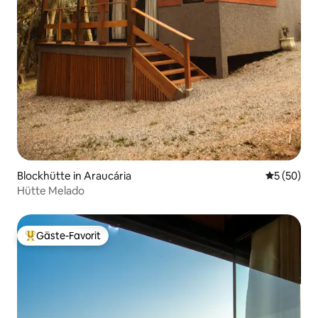
Blockhütte in Araucária
Durchschni
5 (50)
Hütte Melado
Gäste-Favorit
Beliebter Gäste-Favorit.