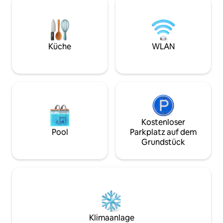
4 km von einem großen Viertel und 10
Tauchbadewanne s
km vom Stadtzentrum entfernt, in der
eine Feuerstelle 
Nähe von Sehenswürdigkeiten wie:
Parkplatz zur Hütt
Route das Cachoeiras, Morro da Igreja
langen Aufstieg, e
und anderen Sehenswürdigkeiten.
Santos Dumont-Tr
Küche
WLAN
Ruhige und stilvolle Unterkunft.
zweiten Stock zu 
Kostenloser
Pool
Parkplatz auf dem
Grundstück
Klimaanlage