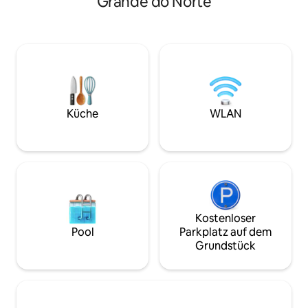
Grande do Norte
von Bars, Snackbar
Schiffskabine zu sein und zu segeln,
Kunsthandwerk, e
ohne die Unterkunft zu verlassen. Hier
Wohnzimmer (Schla
ist das Meer nicht nur ein Ausblick …
Klimaanlagen (im 
sondern eine ständige Präsenz. Genieße
Wohnzimmer), im 
den besten Aufenthalt in der Stadt, mit
ein Doppelbett u
Meerblick! Möblierte Suite in einer
Schlafsofa. Parkpl
hohen Etage mit Meerblick, ideal für
tägliche Reinigun
diejenigen, die Komfort und
(Bettwäsche/Hand
Zweckmäßigkeit suchen.
Küche
WLAN
bei der Ankunft a
Kostenloser
Pool
Parkplatz auf dem
Grundstück