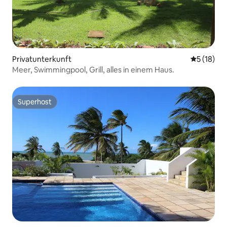
Privatunterkunft
Durchschn
5 (18)
Meer, Swimmingpool, Grill, alles in einem Haus.
Superhost
Superhost