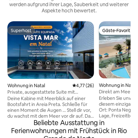
werden aufgrund ihrer Lage, Sauberkeit und weiterer
Aspekte hoch bewertet.
Superhost
Gäste-Favorit
Superhost
Gäste-Favorit
Wohnung in Natal
Wohnung in Natal
Durchschnittliche Bewertung: 
4,77 (26)
Direkt am Meer (
Private, ausgestattete Suite mit
Blick aufs Meer vo
Meerblick und Garage
Erleben Sie unver
Deine Kabine mit Meerblick auf einer
diesem einzigarti
Bootsfahrt in Areia Preta. Schließe für
Ort: Ponta Negra 
einen Moment die Augen … Stell dir vor,
Lage, Freizeitbere
du wachst mit dem Meer vor dir auf. Das
Beliebte Ausstattung in
Meer, 24-Stunden
sanfte Licht, das durch das Fenster fällt,
TV/Kabel. Der bes
das Rauschen der Wellen im Hintergrund
Ferienwohnungen mit Frühstück in Rio
Weihnachten zu ge
und das einzigartige Gefühl, in einer