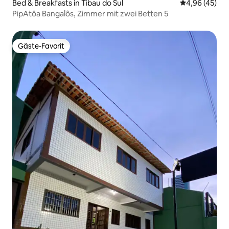
Bed & Breakfasts in Tibau do Sul
Durchschnittl
4,96 (45)
PipAtôa Bangalôs, Zimmer mit zwei Betten 5
Gäste-Favorit
Gäste-Favorit