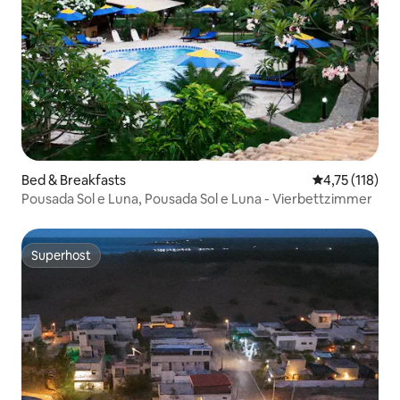
Bed & Breakfasts
Durchschnittl
4,75 (118)
Pousada Sol e Luna, Pousada Sol e Luna - Vierbettzimmer
Superhost
Superhost