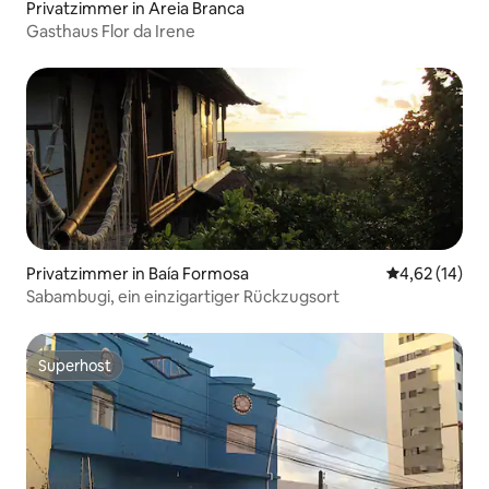
Privatzimmer in Areia Branca
Gasthaus Flor da Irene
Privatzimmer in Baía Formosa
Durchschnitt
4,62 (14)
Sabambugi, ein einzigartiger Rückzugsort
Superhost
Superhost