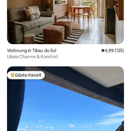
Wohnung in Tibau do Sul
Durchschnittl
4,99 (125)
Ubaia Charme & Komfort
Gäste-Favorit
Beliebter Gäste-Favorit.