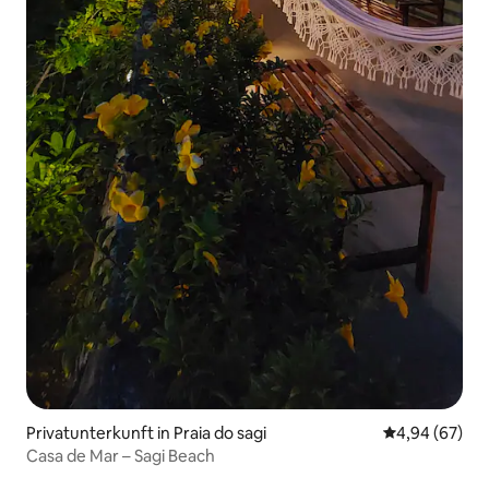
Privatunterkunft in Praia do sagi
Durchschnittl
4,94 (67)
Casa de Mar – Sagi Beach