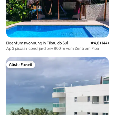
Eigentumswohnung in Tibau do Sul
Durchschnitt
4,8 (144)
Ap 3 pisci air condi jard priv 900 m vom Zentrum Pipa
Gäste-Favorit
Gäste-Favorit