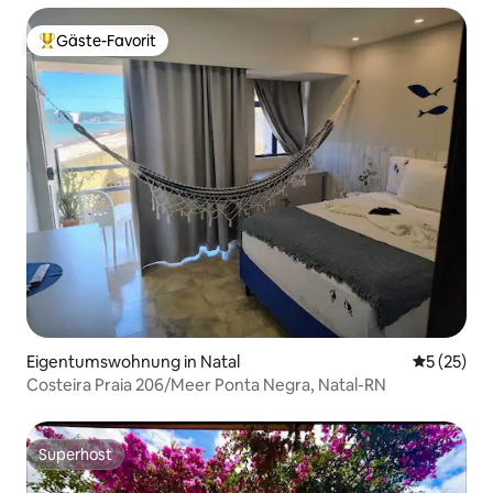
Gäste-Favorit
Beliebter Gäste-Favorit.
Eigentumswohnung in Natal
Durchschn
5 (25)
Costeira Praia 206/Meer Ponta Negra, Natal-RN
Superhost
Superhost