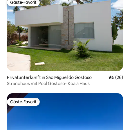
Gäste-Favorit
Gäste-Favorit
Privatunterkunft in São Miguel do Gostoso
Durchschni
5 (26)
Strandhaus mit Pool Gostoso- Koala Haus
Gäste-Favorit
Gäste-Favorit