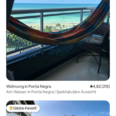
Wohnung in Ponta Negra
Durchschnittl
4,82 (215)
Am Wasser in Ponta Negra | Spektakuläre Aussicht
Gäste-Favorit
Beliebter Gäste-Favorit.