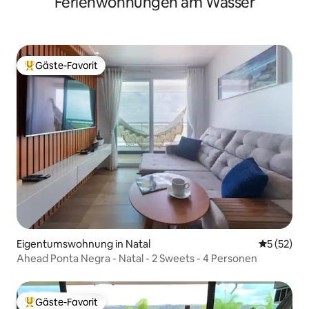
Ferienwohnungen am Wasser
Gäste-Favorit
Beliebter Gäste-Favorit.
Eigentumswohnung in Natal
Durchschn
5 (52)
Ahead Ponta Negra - Natal - 2 Sweets - 4 Personen
Gäste-Favorit
Beliebter Gäste-Favorit.