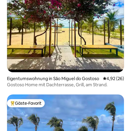
Eigentumswohnung in São Miguel do Gostoso
Durchschnittl
4,92 (26)
Gostoso Home mit Dachterrasse, Grill, am Strand.
Gäste-Favorit
Beliebter Gäste-Favorit.