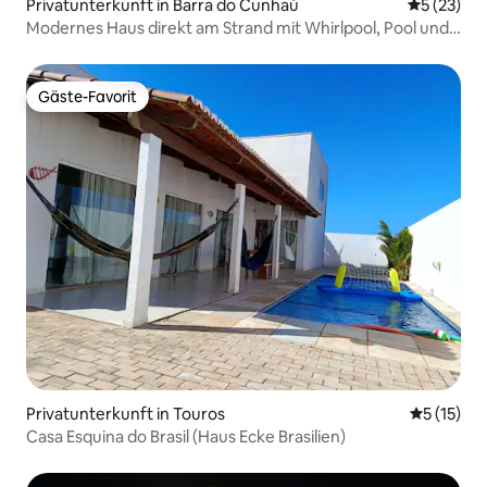
Privatunterkunft in Barra do Cunhaú
Durchschn
5 (23)
Modernes Haus direkt am Strand mit Whirlpool, Pool und
Grill
Gäste-Favorit
Gäste-Favorit
Privatunterkunft in Touros
Durchschn
5 (15)
Casa Esquina do Brasil (Haus Ecke Brasilien)