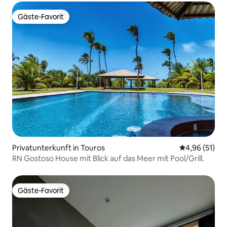
Gäste-Favorit
Gäste-Favorit
Privatunterkunft in Touros
Durchschnitt
4,96 (51)
RN Gostoso House mit Blick auf das Meer mit Pool/Grill.
Gäste-Favorit
Gäste-Favorit