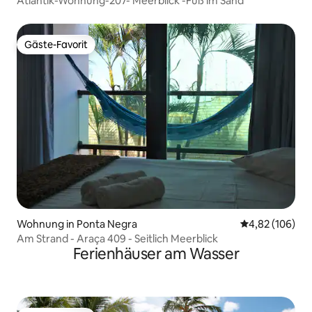
Atlantik-Wohnung-207- Meerblick -Fuß im Sand
Gäste-Favorit
Gäste-Favorit
Wohnung in Ponta Negra
Durchschnittli
4,82 (106)
Am Strand - Araça 409 - Seitlich Meerblick
Ferienhäuser am Wasser