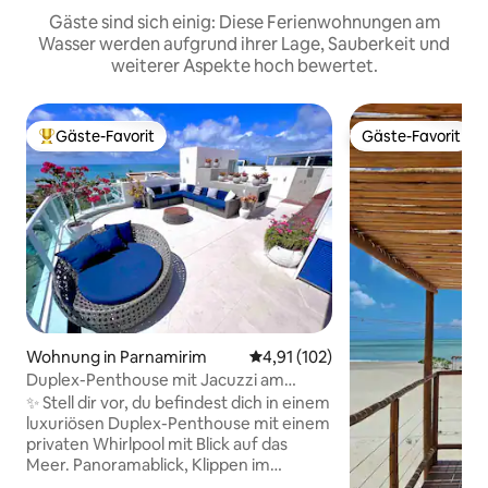
Gäste sind sich einig: Diese Ferienwohnungen am
Wasser werden aufgrund ihrer Lage, Sauberkeit und
weiterer Aspekte hoch bewertet.
Gäste-Favorit
Gäste-Favorit
Beliebter Gäste-Favorit.
Gäste-Favorit
Wohnung in Parnamirim
Durchschnittliche Bewertung: 4
4,91 (102)
Duplex-Penthouse mit Jacuzzi am
Strand.
✨ Stell dir vor, du befindest dich in einem
luxuriösen Duplex-Penthouse mit einem
privaten Whirlpool mit Blick auf das
Meer. Panoramablick, Klippen im
Hintergrund und Raffinesse in jedem