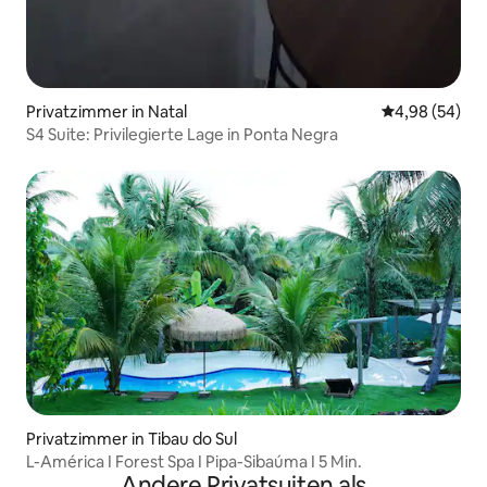
Privatzimmer in Natal
Durchschnittl
4,98 (54)
S4 Suite: Privilegierte Lage in Ponta Negra
Privatzimmer in Tibau do Sul
L-América I Forest Spa I Pipa-Sibaúma I 5 Min.
Andere Privatsuiten als