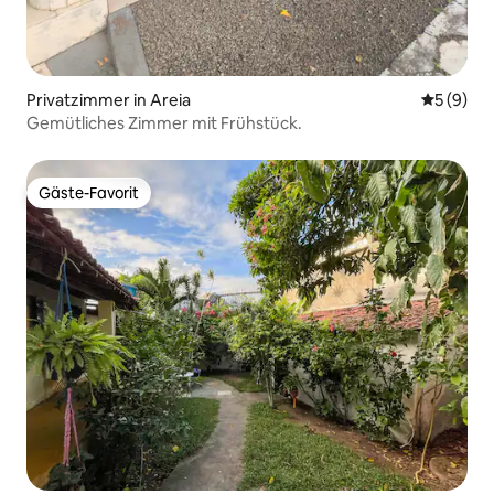
Privatzimmer in Areia
Durchschn
5 (9)
Gemütliches Zimmer mit Frühstück.
Gäste-Favorit
Gäste-Favorit