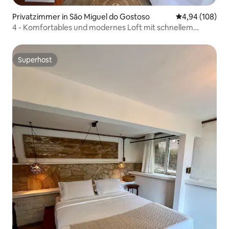
Privatzimmer in São Miguel do Gostoso
Durchschnittli
4,94 (108)
4 - Komfortables und modernes Loft mit schnellem
Internet
Superhost
Superhost