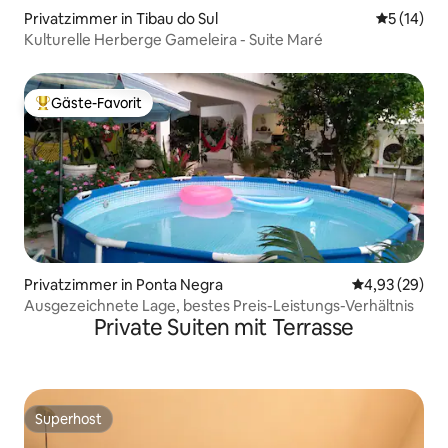
Privatzimmer in Tibau do Sul
Durchschn
5 (14)
Kulturelle Herberge Gameleira - Suite Maré
Gäste-Favorit
Beliebter Gäste-Favorit.
Privatzimmer in Ponta Negra
Durchschnittl
4,93 (29)
Ausgezeichnete Lage, bestes Preis-Leistungs-Verhältnis
Private Suiten mit Terrasse
Superhost
Superhost