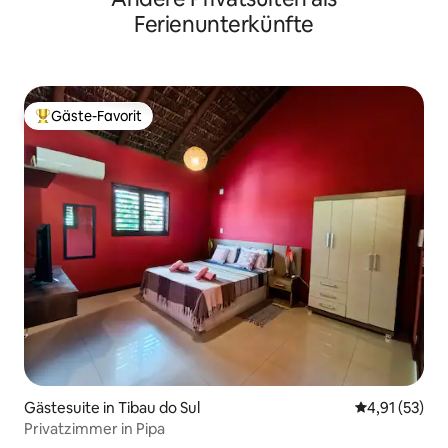
Ferienunterkünfte
Gäste-Favorit
Beliebter Gäste-Favorit.
Gästesuite in Tibau do Sul
Durchschnitt
4,91 (53)
Privatzimmer in Pipa