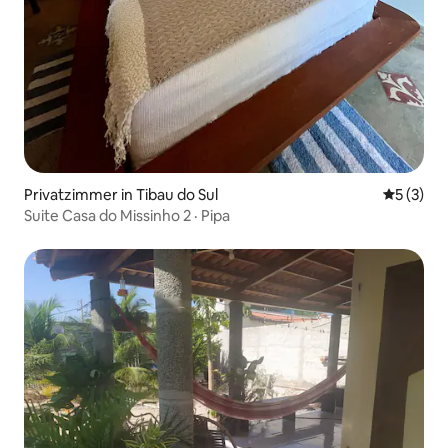
Privatzimmer in Tibau do Sul
Durchsch
5 (3)
Suite Casa do Missinho 2 · Pipa