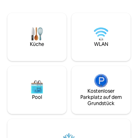
Paare oder kleine Familien. 
Kleiderschrank und Klimaanlage sowie
nur 950 Meter vo
einen großen Balkon und einen Pool, der
Ponta do Santo Cri
mit dem in der Wohnung lebenden Paar
der beste Strand 
geteilt wird. Die Unterkunft ist von
Kitesurfen und fü
einheimischem Wald umgeben, und
ist. Perfekt für alle, die Bequemlichkeit,
vom Balkon aus kann man tagsüber das
Komfort und einf
Meer sehen und nachts ist er perfekt,
Strand suchen!
um einen Wein zu trinken und dabei den
Küche
WLAN
wunderschönen Sternenhimmel von
Pipa zu bewundern.
Kostenloser
Pool
Parkplatz auf dem
Grundstück