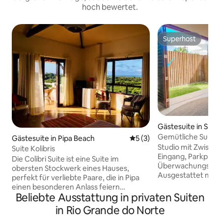
hoch bewertet.
Superhost
Superhost
Gästesuite in São 
ostoso
Gemütliche Suite 
Gästesuite in Pipa Beach
Durchschnittliche Bewertu
5 (3)
eigenem Eingang
Studio mit Zwisc
Suite Kolibris
Eingang, Parkplat
Die Colibri Suite ist eine Suite im
Überwachungskam
obersten Stockwerk eines Hauses,
Ausgestattet mit
perfekt für verliebte Paare, die in Pipa
und einem Wassers
einen besonderen Anlass feiern
über ein komforta
Beliebte Ausstattung in privaten Suiten
möchten. Die Suite verfügt neben
im Zwischengescho
einem Badezimmer über Folgendes:
in Rio Grande do Norte
im unteren Stockw
Fernseher (nur Netflix), Minibar, WLAN,