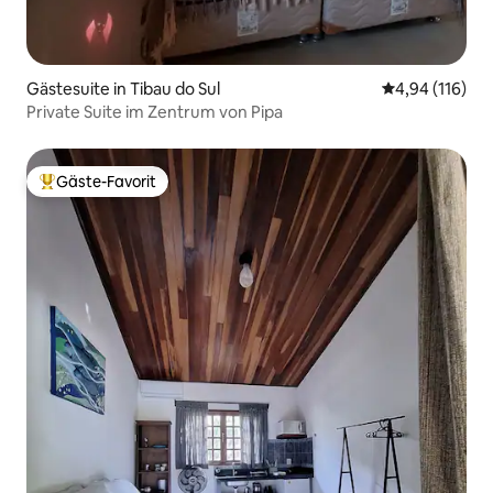
Gästesuite in Tibau do Sul
Durchschnittl
4,94 (116)
Private Suite im Zentrum von Pipa
Gäste-Favorit
Beliebter Gäste-Favorit.