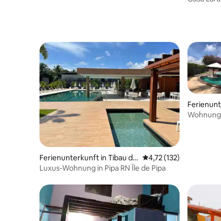
Ferienunt
Wohnung m
Careca
Ferienunterkunft in Tibau do
Durchschnittliche Bew
4,72 (132)
Sul
Luxus-Wohnung in Pipa RN Île de Pipa