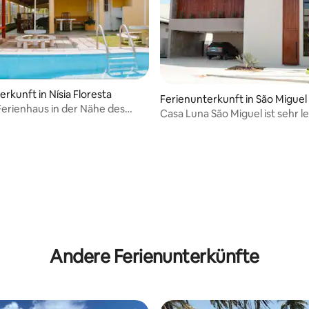
rkunft in Nísia Floresta
Ferienunterkunft in São Miguel
erienhaus in der Nähe des
oso
Casa Luna São Miguel ist sehr l
Andere Ferienunterkünfte