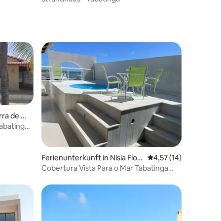
38 Bewertungen
rra de Ta
abatinga -
Ferienunterkunft in Nísia Flor
Durchschnittliche Be
4,57 (14)
esta
Cobertura Vista Para o Mar Tabatinga
Beach Resort