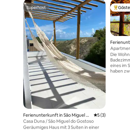
Superhost
Gäste
Superhost
Beliebte
Ferienunt
o Gostos
Apartment
Cristo
Die Wohn
Badezimm
eines im 
haben zwe
Schlafzim
Wohnzimm
über eine
Hängemat
Induktion
einem Küh
Kaffeemas
Im Wohnz
Ferienunterkunft in São Miguel do
Durchschnittliche
5 (3)
Deckenven
Gostoso
Casa Duna / São Miguel do Gostoso
zwei Einz
Geräumiges Haus mit 3 Suiten in einer