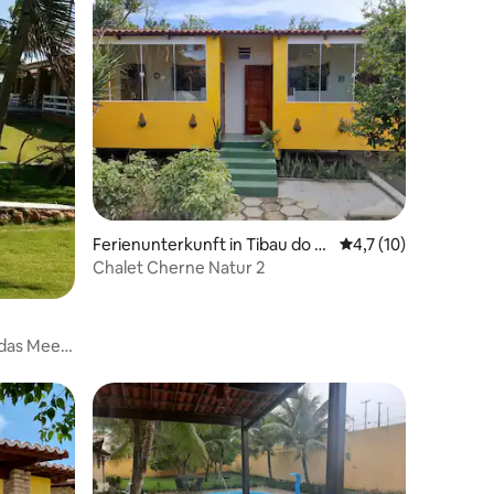
Ferienunterkunft in Tibau do S
Durchschnittliche B
4,7 (10)
ul
Chalet Cherne Natur 2
 das Meer