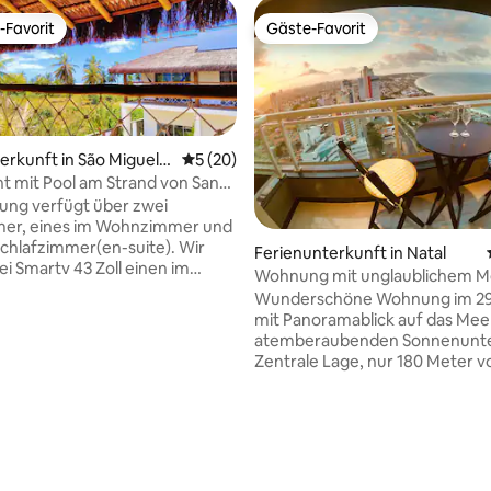
-Favorit
Gäste-Favorit
r Gäste-Favorit.
Gäste-Favorit
erkunft in São Miguel d
Durchschnittliche Bewertung: 5 von 5, 
5 (20)
o
 mit Pool am Strand von Santo
ung verfügt über zwei
er, eines im Wohnzimmer und
Schlafzimmer(en-suite). Wir
Ferienunterkunft in Natal
i Smartv 43 Zoll einen im
Wohnung mit unglaublichem Me
mer und einen im
Wunderschöne Wohnung im 29
er. Die Wohnung verfügt
mit Panoramablick auf das Mee
n großzügigen Balkon mit einer
atemberaubenden Sonnenunt
te, eine Küche mit einem
Zentrale Lage, nur 180 Meter 
sherd, einem Elektroofen,
entfernt. Das Hauptschlafzim
lschrank, einer elektrischen
verfügt über ein eigenes Bad u
chine und Küchenutensilien.
Queensize-Bett, perfekt für Pa
immer haben wir einen
 Bewertung: 5 von 5, 3 Bewertungen
verfügt über einen Schreibtisch
tilator, ein Ausziehsofa, das
einen Arbeitsurlaub geeignet i
elbetten umfasst, im eigenen
die Wand geklappt werden kan