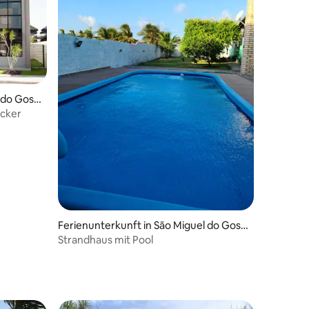
 do Gost
ecker
Ferienunterkunft in São Miguel do Gost
oso
Strandhaus mit Pool