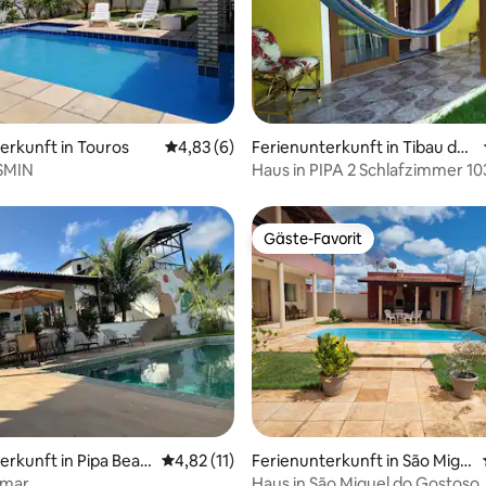
wertung: 4,8 von 5, 25 Bewertungen
erkunft in Touros
Durchschnittliche Bewertung: 4,83 von 5,
4,83 (6)
Ferienunterkunft in Tibau do
Sul
SMIN
Haus in PIPA 2 Schlafzimmer 10
Gäste-Favorit
Gäste-Favorit
wertung: 4,9 von 5, 10 Bewertungen
erkunft in Pipa Beac
Durchschnittliche Bewertung: 4,82 von 5, 
4,82 (11)
Ferienunterkunft in São Migu
el do Gostoso
amar
Haus in São Miguel do Gostoso