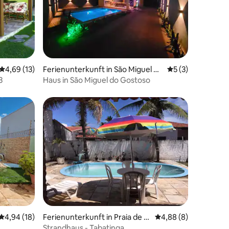
 6 Bewertungen
Durchschnittliche Bewertung: 4,69 von 5, 13 Bewertungen
4,69 (13)
Ferienunterkunft in São Miguel do
Durchschnittlich
5 (3)
Gostoso
3
Haus in São Miguel do Gostoso
11 Bewertungen
Durchschnittliche Bewertung: 4,94 von 5, 18 Bewertungen
4,94 (18)
Ferienunterkunft in Praia de B
Durchschnittliche B
4,88 (8)
arra de Tabatinga
Strandhaus - Tabatinga