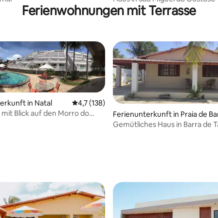
Ferienwohnungen mit Terrasse
erkunft in Natal
Durchschnittliche Bewertung: 4,7 von 5, 1
4,7 (138)
it Blick auf den Morro do
Ferienunterkunft in Praia de Ba
batinga
Gemütliches Haus in Barra de T
Natal/RN
ertung: 4,72 von 5, 132 Bewertungen