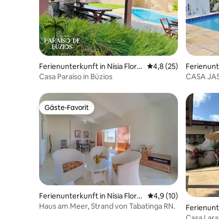
Ferienunterkunft in Nísia Flore
Durchschnittliche Be
4,8 (25)
Ferienunt
sta
Casa Paraíso in Búzios
CASA JA
Gäste-Favorit
Gäste-Favorit
Ferienunterkunft in Nísia Flore
Durchschnittliche Be
4,9 (10)
sta
Haus am Meer, Strand von Tabatinga RN.
Ferienunt
h
Casa Lar