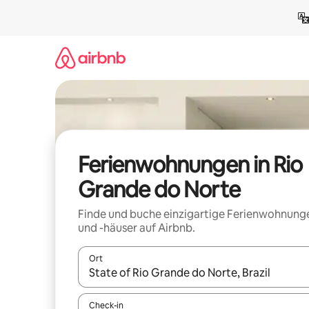
Zu
Inhalten
springen
Ferienwohnungen in Rio
Grande do Norte
Finde und buche einzigartige Ferienwohnung
und -häuser auf Airbnb.
Ort
Wenn Ergebnisse verfügbar sind, navigiere mit d
Check-in