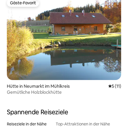
Gäste-Favorit
Gäste-Favorit
Hütte in Neumarkt im Mühlkreis
Durchschn
5 (11)
Gemütliche Holzblockhütte
Spannende Reiseziele
Reiseziele in der Nähe
Top-Attraktionen in der Nähe