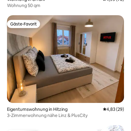
Wohnung 50 qm
Gäste-Favorit
Gäste-Favorit
Eigentumswohnung in Hitzing
Durchschnittl
4,83 (29)
3-Zimmerwohnung nähe Linz & PlusCity