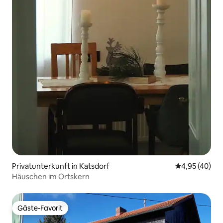
Privatunterkunft in Katsdorf
Durchschnittl
4,95 (40)
Häuschen im Ortskern
Gäste-Favorit
Gäste-Favorit