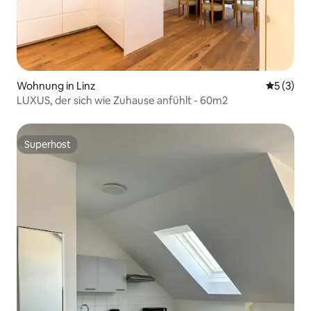
Wohnung in Linz
Durchsch
5 (3)
LUXUS, der sich wie Zuhause anfühlt - 60m2
Superhost
Superhost