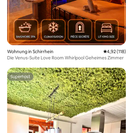
Wohnung in Schirrhein
Durchschnittl
4,92 (118)
Die Venus-Suite Love Room Whirlpool Geheimes Zimmer
Superhost
Superhost