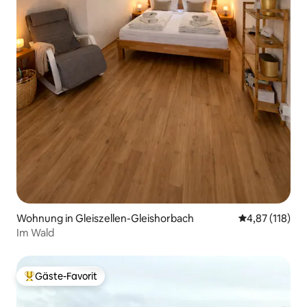
Wohnung in Gleiszellen-Gleishorbach
Durchschnittl
4,87 (118)
Im Wald
Gäste-Favorit
Beliebter Gäste-Favorit.