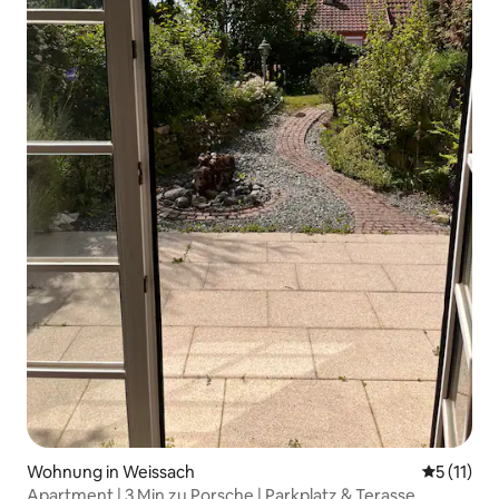
Wohnung in Weissach
Durchschn
5 (11)
Apartment | 3 Min zu Porsche | Parkplatz & Terasse