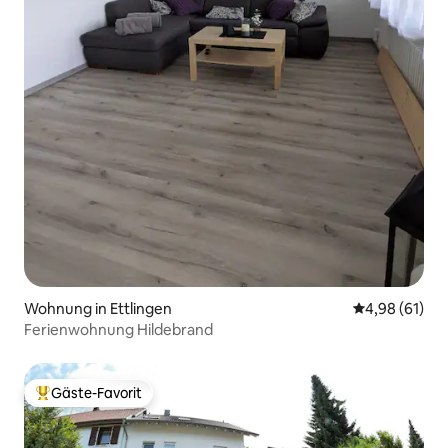
Wohnung in Ettlingen
Durchschnitt
4,98 (61)
Ferienwohnung Hildebrand
Gäste-Favorit
Beliebter Gäste-Favorit.