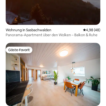
Wohnung in Sasbachwalden
Durchschnittl
4,98 (48)
Panorama-Apartment über den Wolken – Balkon & Ruhe
Gäste-Favorit
Gäste-Favorit