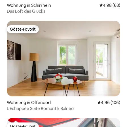
Wohnung in Schirrhein
Durchschnittl
4,98 (63)
Das Loft des Glücks
Gäste-Favorit
Gäste-Favorit
Wohnung in Offendorf
Durchschnittli
4,96 (106)
L'Echappée Suite Romantik Balnéo
Gäste-Favorit