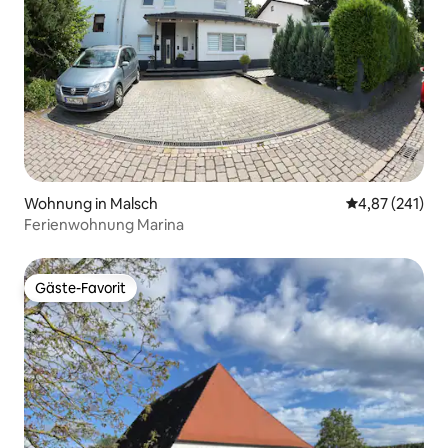
Wohnung in Malsch
Durchschnittl
4,87 (241)
Ferienwohnung Marina
Gäste-Favorit
Gäste-Favorit