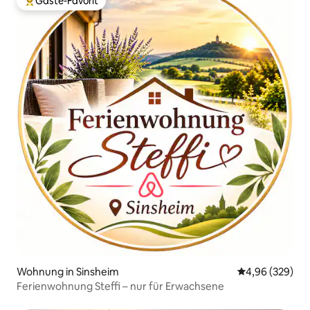
Gäste-Favorit
Beliebter Gäste-Favorit.
Wohnung in Sinsheim
Durchschnittli
4,96 (329)
Ferienwohnung Steffi – nur für Erwachsene