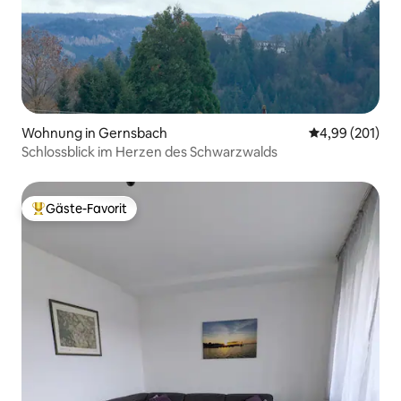
Wohnung in Gernsbach
Durchschnittli
4,99 (201)
Schlossblick im Herzen des Schwarzwalds
Gäste-Favorit
Beliebter Gäste-Favorit.