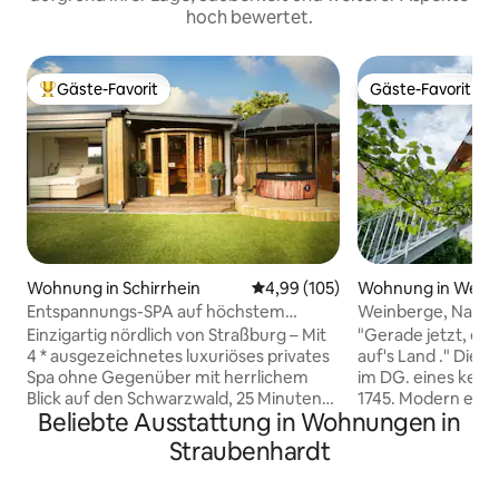
hoch bewertet.
Gäste-Favorit
Gäste-Favorit
Beliebter Gäste-Favorit.
Gäste-Favorit
Wohnung in Schirrhein
Durchschnittliche Bewertung: 4
4,99 (105)
Wohnung in Wein
Entspannungs-SPA auf höchstem
Weinberge, Natur
Niveau Luxus 4* Aussicht und privates
Umgebung entde
Einzigartig nördlich von Straßburg – Mit
"Gerade jetzt, ein
Spa
4 * ausgezeichnetes luxuriöses privates
auf's Land ." Die 
Spa ohne Gegenüber mit herrlichem
im DG. eines kern
Blick auf den Schwarzwald, 25 Minuten
1745. Modern eing
Beliebte Ausstattung in Wohnungen in
von Straßburg und Baden-Baden,
offene Bauweise u
10 Minuten von Haguenau, 1 Stunde vom
Übernachtungsmögl
Straubenhardt
Europa-Park, 5 Minuten vom Golfplatz
Personen. Sie habe
von SOUFFLENHEIM entfernt.
einem kleinem Bal