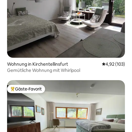
Wohnung in Kirchentellinsfurt
Durchschnittl
4,92 (103)
Gemütliche Wohnung mit Whirlpool
Gäste-Favorit
Beliebter Gäste-Favorit.