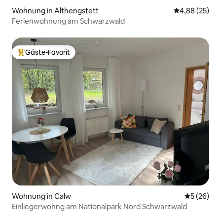
Wohnung in Althengstett
Durchschnittl
4,88 (25)
Ferienwohnung am Schwarzwald
Gäste-Favorit
Beliebter Gäste-Favorit.
Wohnung in Calw
Durchschni
5 (26)
Einliegerwohng am Nationalpark Nord Schwarzwald