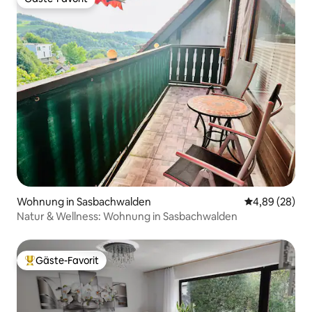
Gäste-Favorit
Wohnung in Sasbachwalden
Durchschnittl
4,89 (28)
Natur & Wellness: Wohnung in Sasbachwalden
Gäste-Favorit
Beliebter Gäste-Favorit.