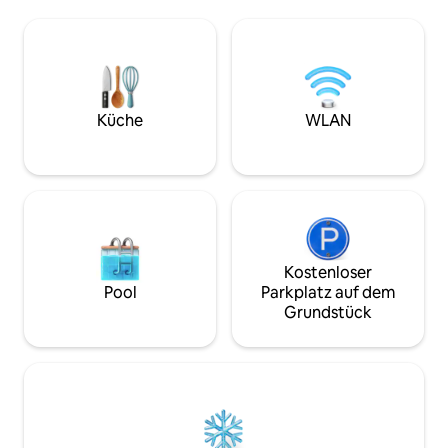
Traumhafte Suite mit direktem Zugang
entspannen. Zuga
zu einem komplett privaten
einen separaten 
Außenbereich mit Whirlpool und Sauna
freuen uns auf net
für unvergessliche Momente! 58 m², voll
wunderschönes K
ausgestattet, romantisches
oder als Zwischens
Schlafzimmer mit Kingsize-Bett,
nutzen wollen.
Badezimmer, WC, Einbauküche, Sofa
Küche
WLAN
und Essbereich.
Kostenloser
Pool
Parkplatz auf dem
Grundstück