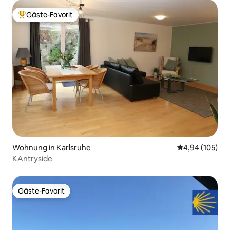
Gäste-Favorit
Beliebter Gäste-Favorit.
Wohnung in Karlsruhe
Durchschnittli
4,94 (105)
KAntryside
Gäste-Favorit
Gäste-Favorit