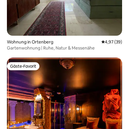
Wohnung in Ortenberg
Durchschnittl
4,97 (39)
Gartenwohnung | Ruhe, Natur & Messenähe
Gäste-Favorit
Gäste-Favorit