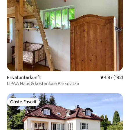
Privatunterkunft
Durchschnittl
4,97 (192)
LIPAA Haus & kostenlose Parkplätze
Gäste-Favorit
Gäste-Favorit