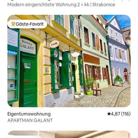
Modern eingerichtete Wohnung 2 + kk | Strakonice
Gäste-Favorit
Beliebter Gäste-Favorit.
Eigentumswohnung
Durchschnittl
4,87 (116)
APARTMAN GALANT