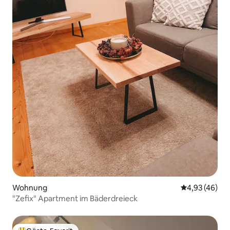
Wohnung
Durchschnittl
4,93 (46)
"Zefix" Apartment im Bäderdreieck