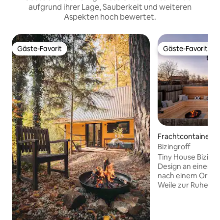
aufgrund ihrer Lage, Sauberkeit und weiteren
Aspekten hoch bewertet.
Gäste-Favorit
Gäste-Favorit
Gäste-Favorit
Gäste-Favorit
Frachtcontainer
Bizingroff
Tiny House Bizingr
Design an einem Ort. Auf der
nach einem Ort, a
Weile zur Ruhe k
Tiny House ist ein
modernes Haus in
von Wäldern und T