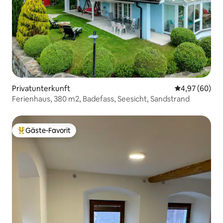
Privatunterkunft
Durchschnittl
4,97 (60)
Ferienhaus, 380 m2, Badefass, Seesicht, Sandstrand
Gäste-Favorit
Beliebter Gäste-Favorit.