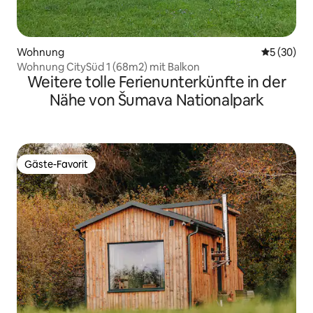
Wohnung
Durchschni
5 (30)
Wohnung CitySüd 1 (68m2) mit Balkon
Weitere tolle Ferienunterkünfte in der
Nähe von Šumava Nationalpark
Gäste-Favorit
Gäste-Favorit