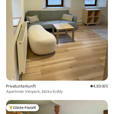
Privatunterkunft
Durchschnitt
4,93 (61)
Apartmán Vimperk, blízko Kvildy
Gäste-Favorit
Beliebter Gäste-Favorit.