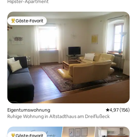
Hipster-Apartment
Gäste-Favorit
Beliebter Gäste-Favorit.
Eigentumswohnung
Durchschnittl
4,97 (156)
Ruhige Wohnung in Altstadthaus am Dreiflußeck
Gäste-Favorit