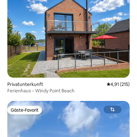
Privatunterkunft
Durchschnittl
4,91 (215)
Ferienhaus – Windy Point Beach
Gäste-Favorit
Gäste-Favorit