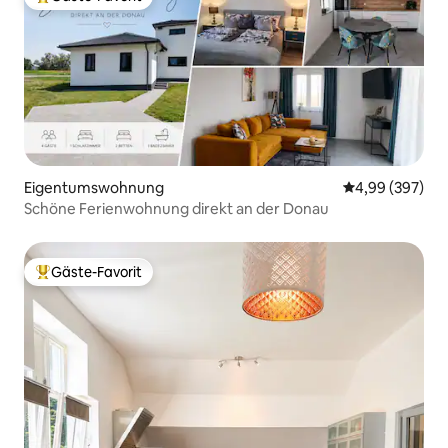
Beliebter Gäste-Favorit.
Eigentumswohnung
Durchschnittli
4,99 (397)
Schöne Ferienwohnung direkt an der Donau
Gäste-Favorit
Beliebter Gäste-Favorit.