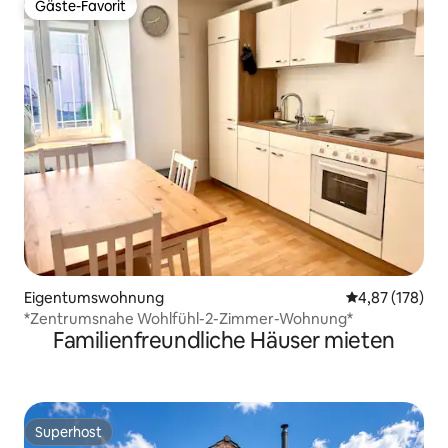
Gäste-Favorit
Gäste-Favorit
Eigentumswohnung
Durchschnittl
4,87 (178)
*Zentrumsnahe Wohlfühl-2-Zimmer-Wohnung*
Familienfreundliche Häuser mieten
Superhost
Superhost