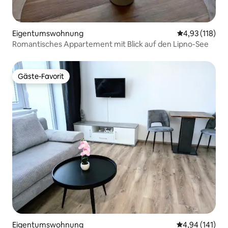
Eigentumswohnung
Durchschnittl
4,93 (118)
Romantisches Appartement mit Blick auf den Lipno-See
Gäste-Favorit
Gäste-Favorit
Eigentumswohnung
Durchschnittl
4,94 (141)