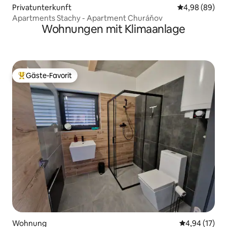
Privatunterkunft
Durchschnittl
4,98 (89)
Apartments Stachy - Apartment Churáňov
Wohnungen mit Klimaanlage
Gäste-Favorit
Beliebter Gäste-Favorit.
Wohnung
Durchschnitt
4,94 (17)