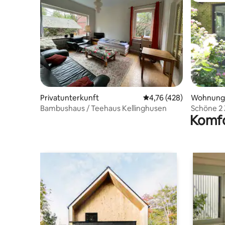
Privatunterkunft
Durchschnittliche Bewe
4,76 (428)
Wohnung
Bambushaus / Teehaus Kellinghusen
Schöne 2
Komfo
Kellinghu