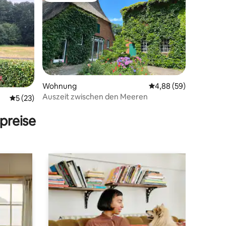
Wohnung
Durchschnittliche Be
4,88 (59)
Auszeit zwischen den Meeren
97 Bewertungen
Durchschnittliche Bewertung: 5 von 5, 23 Bewertungen
5 (23)
preise