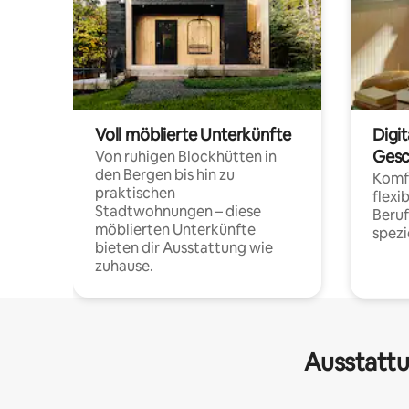
Voll möblierte Unterkünfte
Digi
Gesc
Von ruhigen Blockhütten in
den Bergen bis hin zu
Komfo
praktischen
flexi
Stadtwohnungen – diese
Beru
möblierten Unterkünfte
spezi
bieten dir Ausstattung wie
zuhause.
Ausstattu