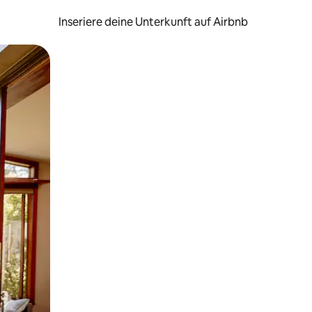
Inseriere deine Unterkunft auf Airbnb
h Berühren oder Wischgesten.