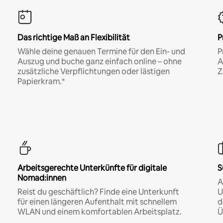
Das richtige Maß an Flexibilität
P
Wähle deine genauen Termine für den Ein- und
P
Auszug und buche ganz einfach online – ohne
A
zusätzliche Verpflichtungen oder lästigen
Z
Papierkram.*
Arbeitsgerechte Unterkünfte für digitale
S
Nomad:innen
A
Reist du geschäftlich? Finde eine Unterkunft
U
für einen längeren Aufenthalt mit schnellem
d
WLAN und einem komfortablen Arbeitsplatz.
Ü