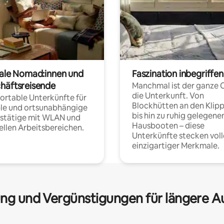
tale Nomad:innen und
Faszination inbegriffen
häftsreisende
Manchmal ist der ganze 
die Unterkunft. Von
rtable Unterkünfte für
Blockhütten an den Klip
ble und ortsunabhängige
bis hin zu ruhig gelegene
fstätige mit WLAN und
Hausbooten – diese
ellen Arbeitsbereichen.
Unterkünfte stecken voll
einzigartiger Merkmale.
ng und Vergünstigungen für längere A