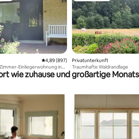
rtung: 4,76 von 5, 428 Bewertungen
Durchschnittliche Bewertung: 4,89 von 5, 8
4,89 (897)
Privatunterkunft
 Zimmer-Einliegerwohnung in
Traumhafte Waldrandlage
rt wie zuhause und großartige Monats
sen