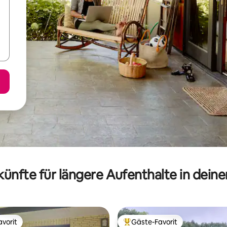
ünfte für längere Aufenthalte in dein
vorit
Gäste-Favorit
vorit
Beliebter Gäste-Favorit.