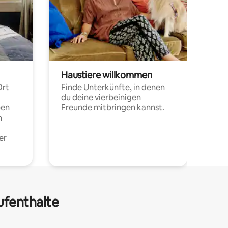
Haustiere willkommen
Ort
Finde Unterkünfte, in denen
du deine vierbeinigen
pen
Freunde mitbringen kannst.
n
er
ufenthalte