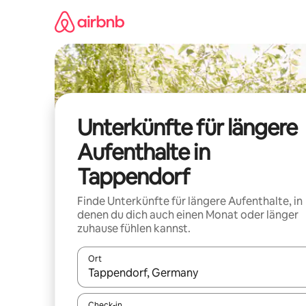
Zu
Inhalten
springen
Unterkünfte für längere
Aufenthalte in
Tappendorf
Finde Unterkünfte für längere Aufenthalte, in
denen du dich auch einen Monat oder länger
zuhause fühlen kannst.
Ort
Wenn Ergebnisse verfügbar sind, navigiere mit d
Check-in