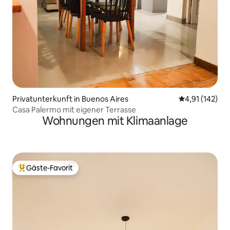
Privatunterkunft in Buenos Aires
Durchschnittl
4,91 (142)
Casa Palermo mit eigener Terrasse
Wohnungen mit Klimaanlage
Gäste-Favorit
Beliebter Gäste-Favorit.