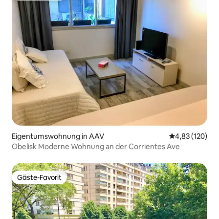
Eigentumswohnung in AAV
Durchschnittl
4,83 (120)
Obelisk Moderne Wohnung an der Corrientes Ave
Gäste-Favorit
Gäste-Favorit