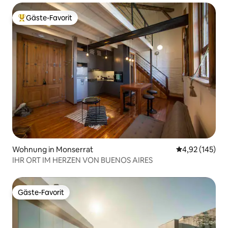
Gäste-Favorit
Beliebter Gäste-Favorit.
Wohnung in Monserrat
Durchschnittl
4,92 (145)
IHR ORT IM HERZEN VON BUENOS AIRES
Gäste-Favorit
Gäste-Favorit