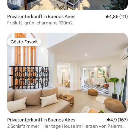
Privatunterkunft in Buenos Aires
Durchschnittl
4,86 (111)
Freiluft, grün, charmant. 120m2
Gäste-Favorit
Gäste-Favorit
Privatunterkunft in Buenos Aires
Durchschnitt
4,9 (167)
2 Schlafzimmer | Heritage House im Herzen von Palermo
Soho