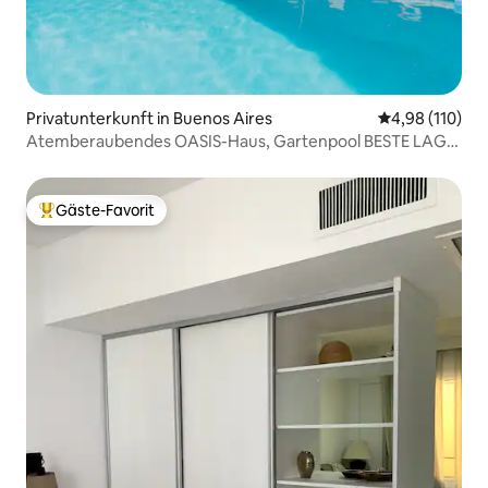
Privatunterkunft in Buenos Aires
Durchschnittl
4,98 (110)
Atemberaubendes OASIS-Haus, Gartenpool BESTE LAGE
600 m²
Gäste-Favorit
Beliebter Gäste-Favorit.