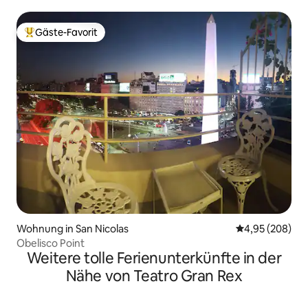
Av. Corrientes
Gäste-Favorit
Beliebter Gäste-Favorit.
Wohnung in San Nicolas
Durchschnittli
4,95 (208)
Obelisco Point
Weitere tolle Ferienunterkünfte in der
Nähe von Teatro Gran Rex