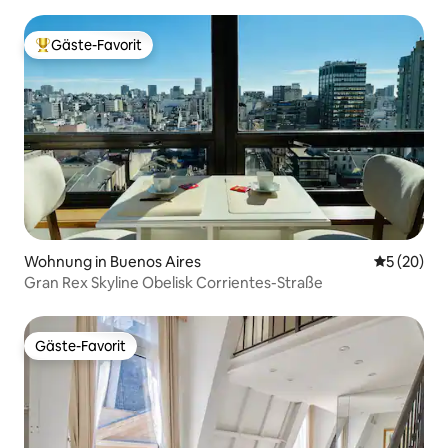
Gäste-Favorit
Beliebter Gäste-Favorit.
Wohnung in Buenos Aires
Durchschni
5 (20)
Gran Rex Skyline Obelisk Corrientes-Straße
Gäste-Favorit
Gäste-Favorit