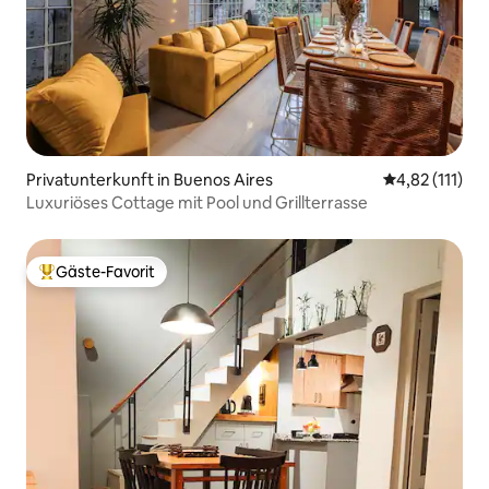
Privatunterkunft in Buenos Aires
Durchschnittl
4,82 (111)
Luxuriöses Cottage mit Pool und Grillterrasse
Gäste-Favorit
Beliebter Gäste-Favorit.