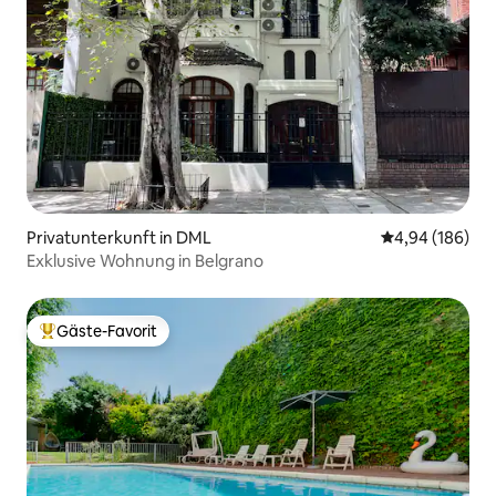
Privatunterkunft in DML
Durchschnittli
4,94 (186)
Exklusive Wohnung in Belgrano
Gäste-Favorit
Beliebter Gäste-Favorit.