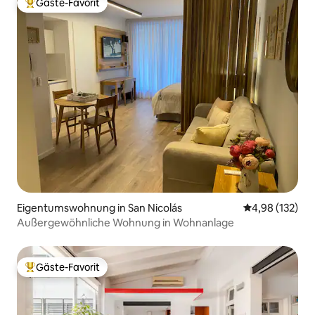
Gäste-Favorit
Beliebter Gäste-Favorit.
Eigentumswohnung in San Nicolás
Durchschnittl
4,98 (132)
Außergewöhnliche Wohnung in Wohnanlage
Gäste-Favorit
Beliebter Gäste-Favorit.