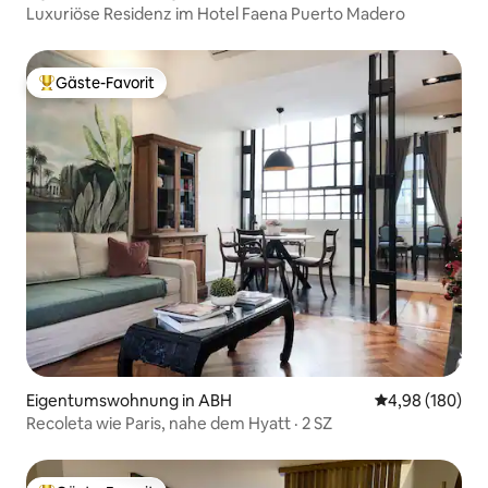
Luxuriöse Residenz im Hotel Faena Puerto Madero
Gäste-Favorit
Beliebter Gäste-Favorit.
Eigentumswohnung in ABH
Durchschnittli
4,98 (180)
Recoleta wie Paris, nahe dem Hyatt · 2 SZ