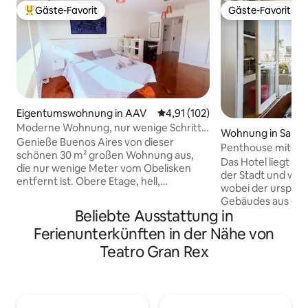
Gäste-Favorit
Gäste-Favorit
Beliebter Gäste-Favorit.
Gäste-Favorit
Eigentumswohnung in AAV
Durchschnittliche Bewertung: 4
4,91 (102)
Moderne Wohnung, nur wenige Schritte
Wohnung in San Ni
vom Obelisken und der Av. Corrientes
Genieße Buenos Aires von dieser
Penthouse mit Ter
entfernt
schönen 30 m² großen Wohnung aus,
Schlafzimmer
Das Hotel liegt i
die nur wenige Meter vom Obelisken
der Stadt und wur
entfernt ist. Obere Etage, hell,
wobei der ursprüng
elektronischer Schlüssel, 24-Stunden-
Gebäudes aus dem
Sicherheitsdienst und 3 Aufzüge, an der
Beliebte Ausstattung in
modernem Komfor
Av. Corrientes gegenüber vom Gran
Sie befindet sich
Ferienunterkünften in der Nähe von
Rex. Ausgestattet mit hochwertigen
eines Eckgebäude
Möbeln, einem Kingsize-Bett, einer
Teatro Gran Rex
Sicherheitsdienst
kompakten Küche und einem
Verfügt über 2 Sc
Badezimmer, TV, WLAN und einem
Balkon mit Pflanz
Tisch, ideal zum Arbeiten, Ausruhen
einen 270°-Blick a
oder Entspannen. Eine funktionale
Avenida 9 de Julio