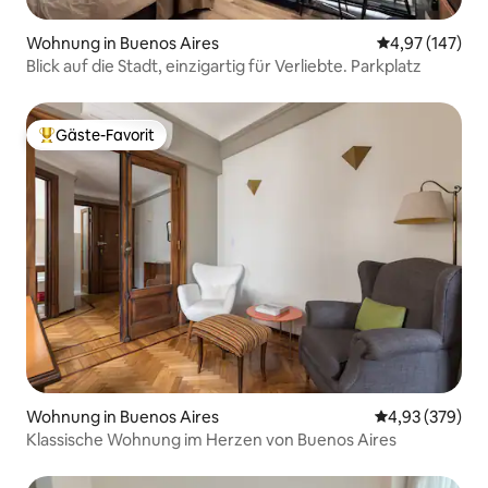
Wohnung in Buenos Aires
Durchschnittl
4,97 (147)
Blick auf die Stadt, einzigartig für Verliebte. Parkplatz
Gäste-Favorit
Beliebter Gäste-Favorit.
Wohnung in Buenos Aires
Durchschnittli
4,93 (379)
Klassische Wohnung im Herzen von Buenos Aires