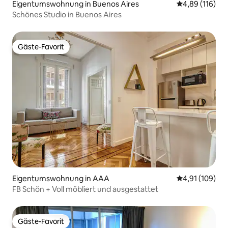
Eigentumswohnung in Buenos Aires
Durchschnittl
4,89 (116)
Schönes Studio in Buenos Aires
Gäste-Favorit
Gäste-Favorit
Eigentumswohnung in AAA
Durchschnittl
4,91 (109)
FB Schön + Voll möbliert und ausgestattet
Gäste-Favorit
Gäste-Favorit