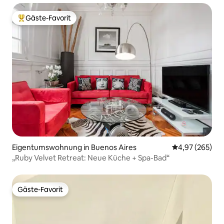
Gäste-Favorit
Beliebter Gäste-Favorit.
Eigentumswohnung in Buenos Aires
Durchschnittli
4,97 (265)
„Ruby Velvet Retreat: Neue Küche + Spa-Bad“
Gäste-Favorit
Gäste-Favorit