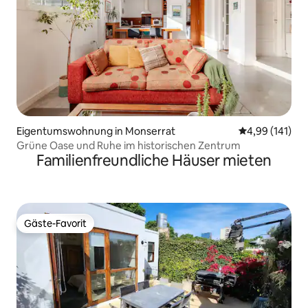
Eigentumswohnung in Monserrat
Durchschnittl
4,99 (141)
Grüne Oase und Ruhe im historischen Zentrum
Familienfreundliche Häuser mieten
Gäste-Favorit
Gäste-Favorit