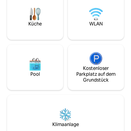
Unterkunft im Herzen des
Corrientes genieß
Mikrozentrums, perfekt für Sightseeing
Klimaanlage in be
und um die Stadt zu genießen. Nur
Waschmaschine, W
wenige Schritte von Theatern,
ausgestattete Kü
Küche
WLAN
Restaurants, U-Bahnen, San Telmo und
schick.
Puerto Madero entfernt. ✨❤️
Kostenloser
Pool
Parkplatz auf dem
Grundstück
Klimaanlage