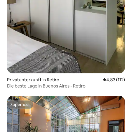
Privatunterkunft in Retiro
Durchschnittl
4,83 (112)
Die beste Lage in Buenos Aires - Retiro
Superhost
Superhost