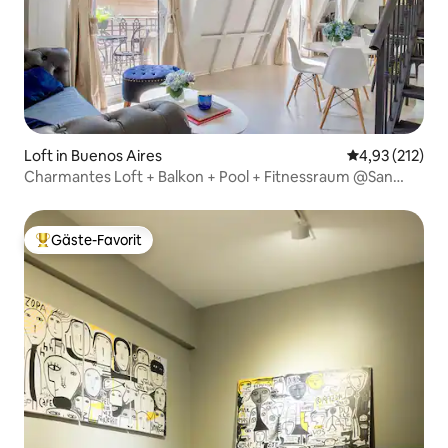
Loft in Buenos Aires
Durchschnittl
4,93 (212)
Charmantes Loft + Balkon + Pool + Fitnessraum @San
Telmo
Gäste-Favorit
Beliebter Gäste-Favorit.