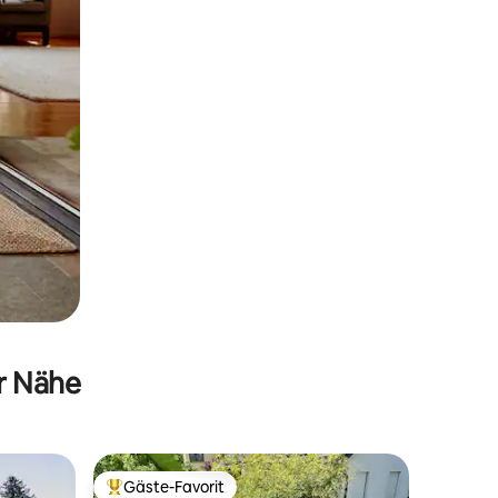
er Nähe
Gäste-Favorit
Beliebter Gäste-Favorit.