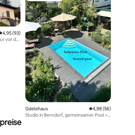
Durchschnittliche Bewertung: 4,95 von 5, 93 Bewertungen
4,95 (93)
ur vor der
23 Bewertungen
Gästehaus
Durchschnittliche Be
4,98 (56)
Studio in Berndorf, gemeinsamer Pool +
preise
Privatsauna