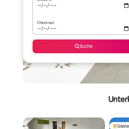
Check-out
Suche
Unterk
Gäste
Beliebte