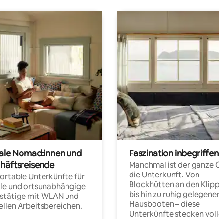
tale Nomad:innen und
Faszination inbegriffen
häftsreisende
Manchmal ist der ganze 
die Unterkunft. Von
rtable Unterkünfte für
Blockhütten an den Klip
ble und ortsunabhängige
bis hin zu ruhig gelegene
fstätige mit WLAN und
Hausbooten – diese
ellen Arbeitsbereichen.
Unterkünfte stecken voll