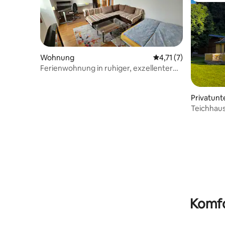
Wohnung
Durchschnittliche B
4,71 (7)
Ferienwohnung in ruhiger, exzellenter
Lage
Privatunt
Teichhaus
Komfo