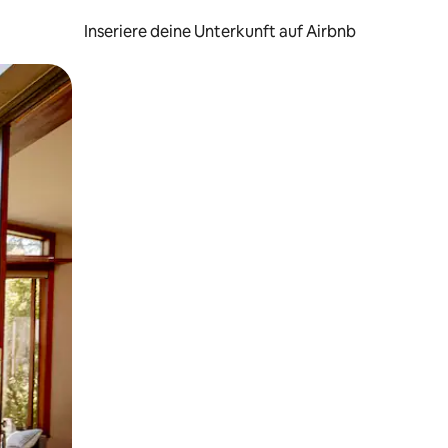
Inseriere deine Unterkunft auf Airbnb
h Berühren oder Wischgesten.