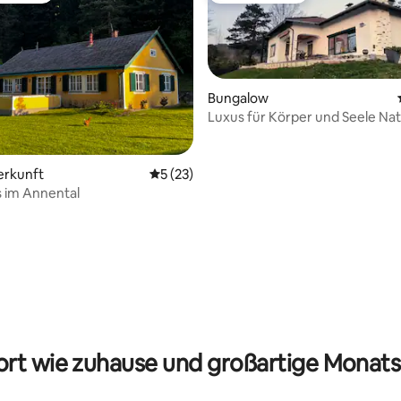
Bungalow
ewertung: 4,71 von 5, 7 Bewertungen
Luxus für Körper und Seele Nat
Tür enjoy
erkunft
Durchschnittliche Bewertung: 5 von 5, 
5 (23)
 im Annental
rt wie zuhause und großartige Monats