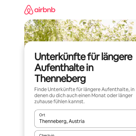
Zu
Inhalten
springen
Unterkünfte für längere
Aufenthalte in
Thenneberg
Finde Unterkünfte für längere Aufenthalte, in
denen du dich auch einen Monat oder länger
zuhause fühlen kannst.
Ort
Wenn Ergebnisse verfügbar sind, navigiere mit d
Check-in