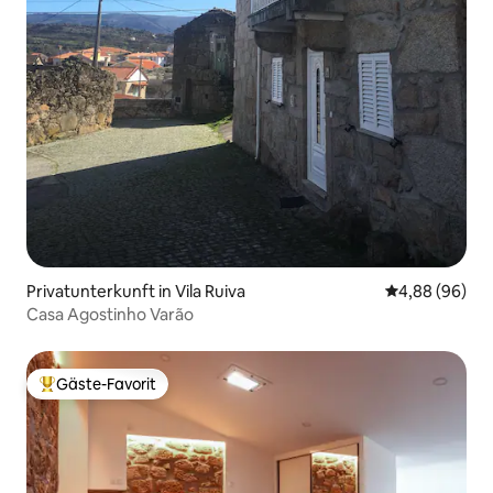
Privatunterkunft in Vila Ruiva
Durchschnittl
4,88 (96)
Casa Agostinho Varão
Gäste-Favorit
Beliebter Gäste-Favorit.