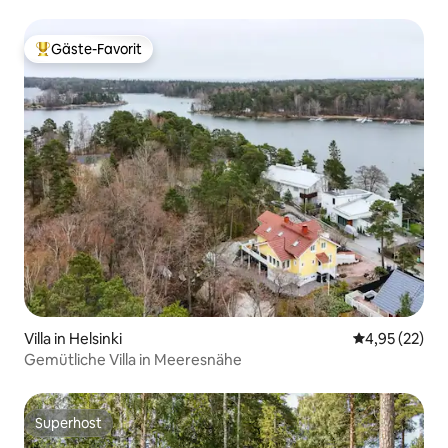
Flughafens
Gäste-Favorit
Beliebter Gäste-Favorit.
Villa in Helsinki
Durchschnitt
4,95 (22)
Gemütliche Villa in Meeresnähe
Superhost
Superhost