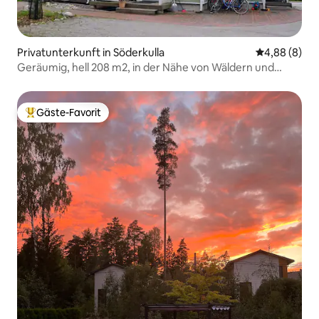
Privatunterkunft in Söderkulla
Durchschnitt
4,88 (8)
Geräumig, hell 208 m2, in der Nähe von Wäldern und
Strand
Gäste-Favorit
Beliebter Gäste-Favorit.