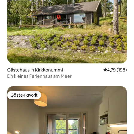
Gästehaus in Kirkkonummi
Durchschnittl
4,79 (198)
Ein kleines Ferienhaus am Meer
Gäste-Favorit
Gäste-Favorit