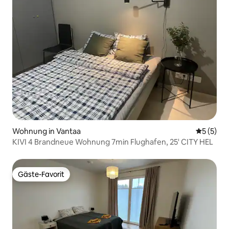
Wohnung in Vantaa
Durchsch
5 (5)
KIVI 4 Brandneue Wohnung 7min Flughafen, 25' CITY HEL
Gäste-Favorit
Gäste-Favorit