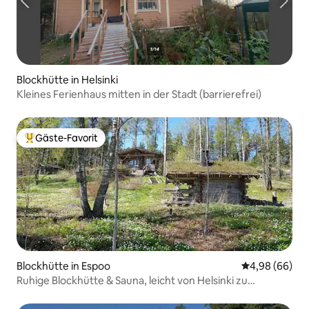
Blockhütte in Helsinki
Kleines Ferienhaus mitten in der Stadt (barrierefrei)
Gäste-Favorit
Beliebter Gäste-Favorit.
Blockhütte in Espoo
Durchschnittl
4,98 (66)
Ruhige Blockhütte & Sauna, leicht von Helsinki zu
erreichen