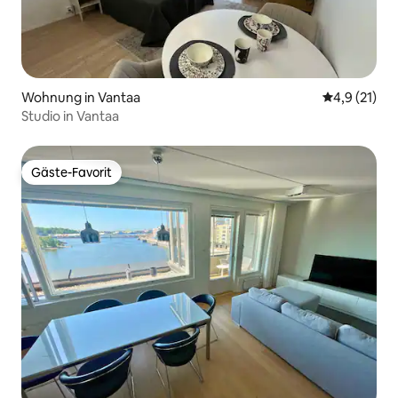
Wohnung in Vantaa
Durchschnit
4,9 (21)
Studio in Vantaa
Gäste-Favorit
Gäste-Favorit