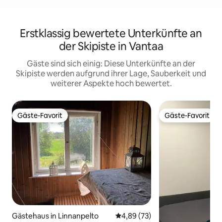
Erstklassig bewertete Unterkünfte an
der Skipiste in Vantaa
Gäste sind sich einig: Diese Unterkünfte an der
Skipiste werden aufgrund ihrer Lage, Sauberkeit und
weiterer Aspekte hoch bewertet.
Gäste-Favorit
Gäste-Favorit
Gäste-Favorit
Gäste-Favorit
Gästehaus in Linnanpelto
Durchschnittliche Bewertung: 
4,89 (73)