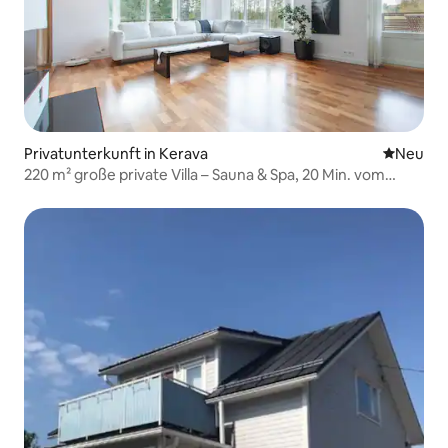
Privatunterkunft in Kerava
Neue Unt
Neu
220 m² große private Villa – Sauna & Spa, 20 Min. vom
Flughafen entfernt