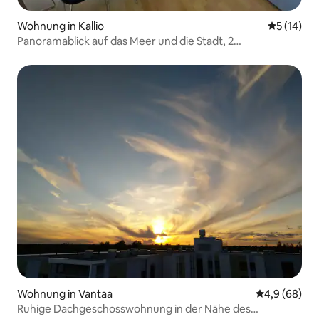
Wohnung in Kallio
Durchschn
5 (14)
Panoramablick auf das Meer und die Stadt, 2
Schlafzimmer + Sauna (95 m²)
Wohnung in Vantaa
Durchschnitt
4,9 (68)
Ruhige Dachgeschosswohnung in der Nähe des