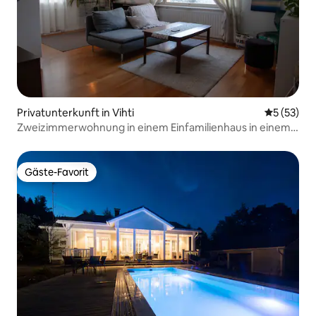
Privatunterkunft in Vihti
Durchschn
5 (53)
Zweizimmerwohnung in einem Einfamilienhaus in einem
idyllischen Kirchendorf
Gäste-Favorit
Gäste-Favorit