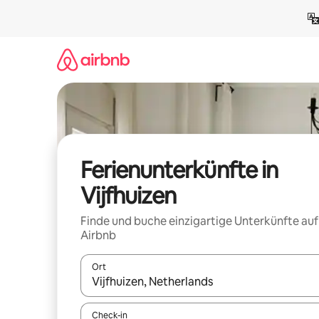
Zu
Inhalten
springen
Ferienunterkünfte in
Vijfhuizen
Finde und buche einzigartige Unterkünfte auf
Airbnb
Ort
Wenn Ergebnisse verfügbar sind, navigiere mit d
Check-in