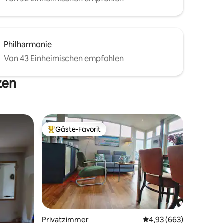
Philharmonie
Von 43 Einheimischen empfohlen
zen
Gäste-Favorit
Beliebter Gäste-Favorit.
Privatzimmer
Durchschnittliche Bew
4,93 (663)