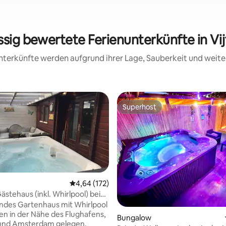
ssig bewertete Ferienunterkünfte in Vi
 Unterkünfte werden aufgrund ihrer Lage, Sauberkeit und wei
Superhost
Superhost
Durchschnittliche Bewertung: 4,64 von 5, 1
4,64 (172)
Gästehaus (inkl. Whirlpool) bei
ertung: 4,97 von 5, 30 Bewertungen
am
ndes Gartenhaus mit Whirlpool
zen in der Nähe des Flughafens,
Bungalow
und Amsterdam gelegen,