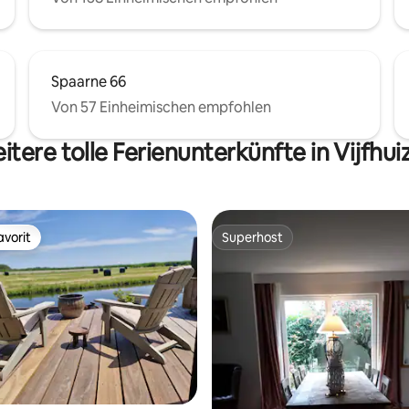
Spaarne 66
Von 57 Einheimischen empfohlen
itere tolle Ferienunterkünfte in Vijfhui
vorit
Superhost
vorit
Superhost