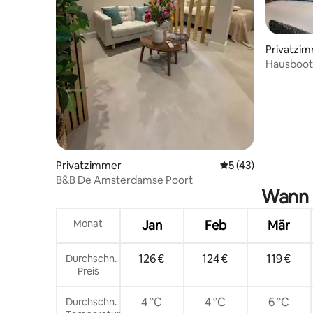
Privatzi
Hausboot
Wasser“
Privatzimmer
Durchschnittliche 
5 (43)
B&B De Amsterdamse Poort
Wann i
Monat
Jan
Feb
Mär
126 €
124 €
119 €
Durchschn.
Preis
4 °C
4 °C
6 °C
Durchschn.