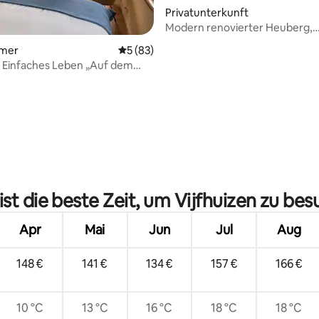
Privatunterkunft
Modern renovierter Heuberg,
einzigartiger Ort bei AMS
mmer
Durchschnittliche Bewertung: 5 von 5, 
5 (83)
 Einfaches Leben „Auf dem
Bewertung: 5 von 5, 43 Bewertungen
st die beste Zeit, um Vijfhuizen zu be
Apr
Mai
Jun
Jul
Aug
148 €
141 €
134 €
157 €
166 €
10 °C
13 °C
16 °C
18 °C
18 °C