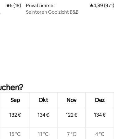
Durchschnittliche Bewertung: 5 von 5, 18 Bewertungen
5 (18)
Privatzimmer
Durchschnittliche Bew
4,89 (971)
Seintoren Gooizicht B&B
83 Bewertungen
suchen?
Sep
Okt
Nov
Dez
132 €
134 €
122 €
134 €
15 °C
11 °C
7 °C
4 °C