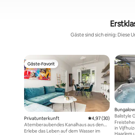
Erstkla
Gäste sind sich einig: Diese
Gäste-Favorit
Gäste-Favorit
Bungalow
Balistyle 
Privatunterkunft
Durchschnittliche Bew
4,97 (30)
Amsterd
Freistehe
Atemberaubendes Kanalhaus aus den
in Vijfhui
1800er Jahren in der Innenstadt
Erlebe das Leben auf dem Wasser im
Haarlem 