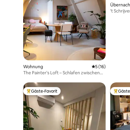
Übernach
't Schrijv
Wohnung
Durchschnittliche 
5 (16)
The Painter's Loft – Schlafen zwischen
Kunstwerken.
Gäste-Favorit
Gäste
Beliebter Gäste-Favorit.
Beliebte