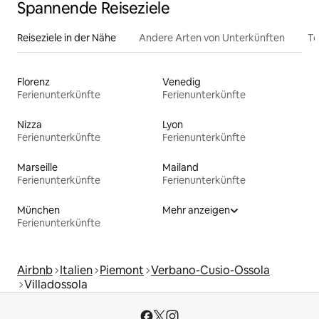
Spannende Reiseziele
Reiseziele in der Nähe
Andere Arten von Unterkünften
To
Florenz
Venedig
Ferienunterkünfte
Ferienunterkünfte
Nizza
Lyon
Ferienunterkünfte
Ferienunterkünfte
Marseille
Mailand
Ferienunterkünfte
Ferienunterkünfte
München
Mehr anzeigen
Ferienunterkünfte
Airbnb
Italien
Piemont
Verbano-Cusio-Ossola
Villadossola