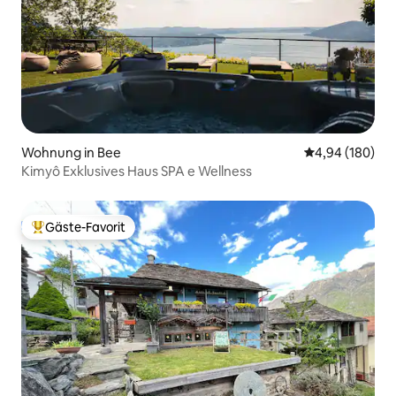
Wohnung in Bee
Durchschnittli
4,94 (180)
Kimyô Exklusives Haus SPA e Wellness
Gäste-Favorit
Beliebter Gäste-Favorit.