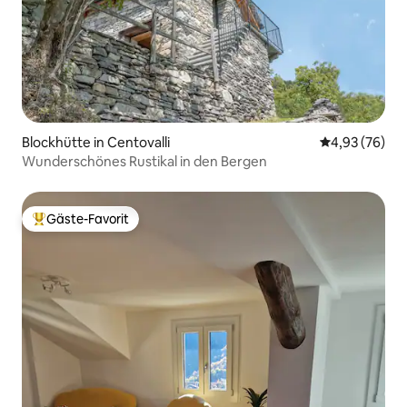
Blockhütte in Centovalli
Durchschnittl
4,93 (76)
Wunderschönes Rustikal in den Bergen
Gäste-Favorit
Beliebter Gäste-Favorit.