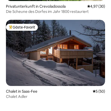
Privatunterkunft in Crevoladossola
Durchschnittl
4,97 (30)
Die Scheune des Dorfes im Jahr 1800 restauriert
Gäste-Favorit
Beliebter Gäste-Favorit.
Chalet in Saas-Fee
Durchschni
5 (50)
Chalet Adler