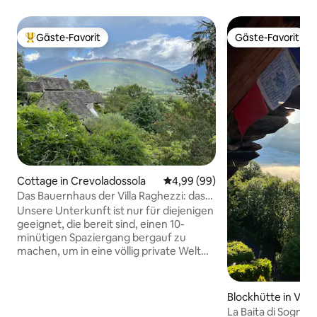
Gäste-Favorit
Gäste-Favorit
Beliebter Gäste-Favorit.
Gäste-Favorit
Cottage in Crevoladossola
Durchschnittliche Bewertung: 
4,99 (99)
Das Bauernhaus der Villa Raghezzi: das
Bauernhaus: Raghezzi:
Unsere Unterkunft ist nur für diejenigen
geeignet, die bereit sind, einen 10-
minütigen Spaziergang bergauf zu
machen, um in eine völlig private Welt
einzutreten. Ein atemberaubender Blick
auf die Alpen, den Rosengarten, den
Teich, sechs Hektar Park und Wald. Das
Blockhütte in Villa
reichlich vorhandene, von Quellen
La Baita di Sogno 