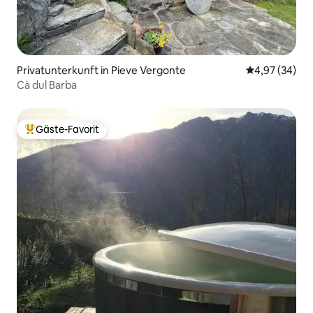
Privatunterkunft in Pieve Vergonte
Durchschnittl
4,97 (34)
Cà dul Barba
Gäste-Favorit
Beliebter Gäste-Favorit.