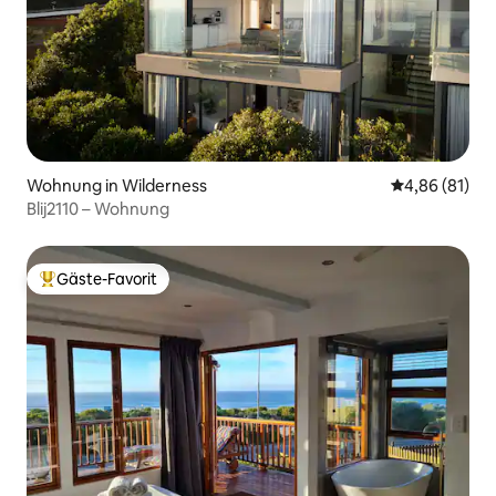
Wohnung in Wilderness
Durchschnitt
4,86 (81)
Blij2110 – Wohnung
Gäste-Favorit
Beliebter Gäste-Favorit.