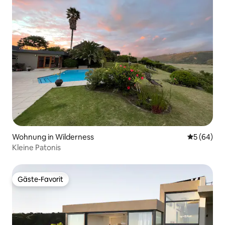
Wohnung in Wilderness
Durchschni
5 (64)
Kleine Patonis
Gäste-Favorit
Gäste-Favorit