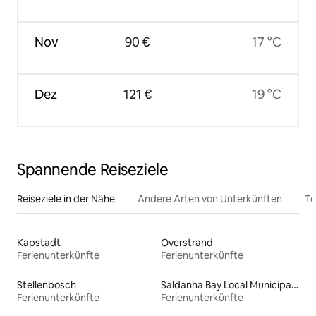
Nov
90 €
17 °C
Dez
121 €
19 °C
Spannende Reiseziele
Reiseziele in der Nähe
Andere Arten von Unterkünften
To
Kapstadt
Overstrand
Ferienunterkünfte
Ferienunterkünfte
Stellenbosch
Saldanha Bay Local Municipality
Ferienunterkünfte
Ferienunterkünfte