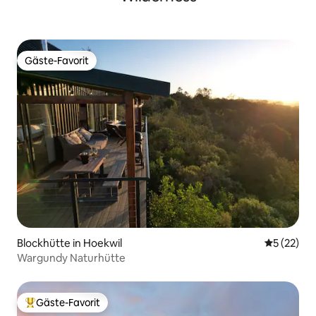
Gäste-Favorit
Gäste-Favorit
Blockhütte in Hoekwil
Durchschn
5 (22)
Wargundy Naturhütte
Gäste-Favorit
Beliebter Gäste-Favorit.