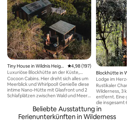
Tiny House in Wildnis Height
Durchschnittliche Bewertung: 4
4,98 (197)
s
Luxuriöse Blockhütte an der Küste,
Blockhütte in Wild
Wildnis
Cocoon Cabins. Hier dreht sich alles um
s
Lodge im Herzen 
Meerblick und Whirlpool! Genieße diese
Rustikaler Charm
intime Nano-Hütte mit Glasfront und 2
Wilderness, 3 km 
Schlafplätzen zwischen Wald und Meer.
entfernt. Eine ge
Eine durchdachte Hütte mit Queensize-
die insgesamt 6, 
Bett, einer kompakten, aber
Beliebte Ausstattung in
sowie 2 Kinder od
funktionalen Küche und einem offenen
Dachgeschoss beh
Ferienunterkünften in Wilderness
Badezimmer (ohne Tür). Hier findest du
drittes Schlafzim
mehrere Außenbereiche, in denen du in
ist über Treppen 
völliger Privatsphäre entspannen
erreichbar, falls 