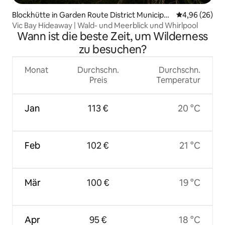
Blockhütte in Garden Route District Municipali
Durchschnittl
4,96 (26)
ty
Vic Bay Hideaway | Wald- und Meerblick und Whirlpool
Wann ist die beste Zeit, um Wilderness
zu besuchen?
Monat
Durchschn.
Durchschn.
Preis
Temperatur
Jan
113 €
20 °C
Feb
102 €
21 °C
Mär
100 €
19 °C
Apr
95 €
18 °C