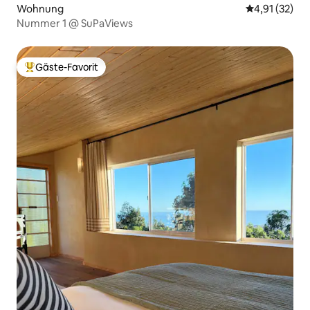
Wohnung
Durchschnitt
4,91 (32)
Nummer 1 @ SuPaViews
Gäste-Favorit
Beliebter Gäste-Favorit.