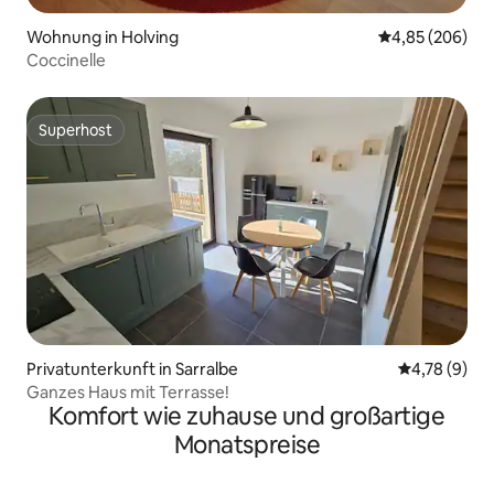
Wohnung in Holving
Durchschnittli
4,85 (206)
Coccinelle
Superhost
Superhost
Privatunterkunft in Sarralbe
Durchschnit
4,78 (9)
Ganzes Haus mit Terrasse!
Komfort wie zuhause und großartige
Monatspreise