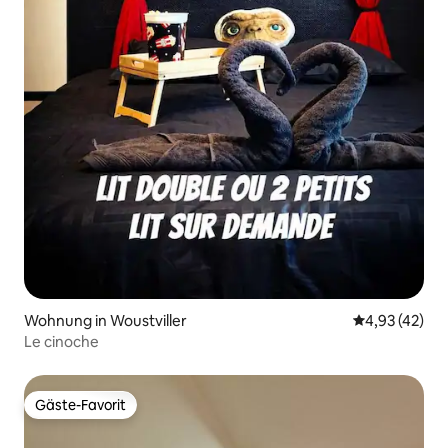
Wohnung in Woustviller
Durchschnitt
4,93 (42)
Le cinoche
Gäste-Favorit
Gäste-Favorit