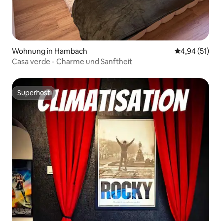
Wohnung in Hambach
Durchschnitt
4,94 (51)
Casa verde - Charme und Sanftheit
Superhost
Superhost