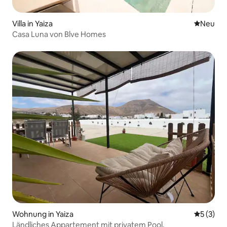
Espressomaschine, Esstisch;
Wohnzimmer: Doppelsofa, Kommode,
Sessel, Couchtisch, Kabel-TV, Meerblick,
Villa in Yaiza
Neue Unt
Neu
Temperaturregelung, Panoramablick;
Casa Luna von Blve Homes
Wohnung in Yaiza
Durchsch
5 (3)
Ländliches Appartement mit privatem Pool.