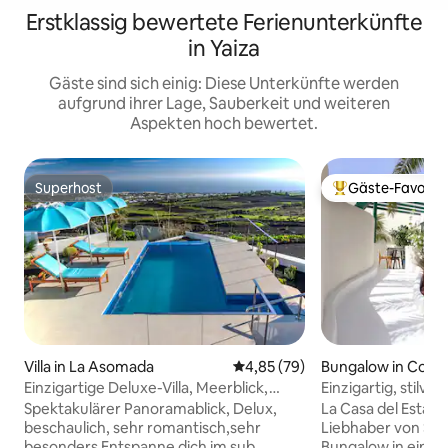
Erstklassig bewertete Ferienunterkünfte
in Yaiza
Gäste sind sich einig: Diese Unterkünfte werden
aufgrund ihrer Lage, Sauberkeit und weiteren
Aspekten hoch bewertet.
Superhost
Gäste-Favorit
Superhost
Beliebter Gäste-F
Villa in La Asomada
Durchschnittliche Bewertung: 
4,85 (79)
Bungalow in Costa
Einzigartige Deluxe-Villa, Meerblick,
Einzigartig, stilvo
privater beheizter Pool
nur für Erwachse
Spektakulärer Panoramablick, Delux,
La Casa del Estanq
beschaulich, sehr romantisch,sehr
Liebhaber von Sch
besonders Entspanne dich im sub
Bungalow in einer 