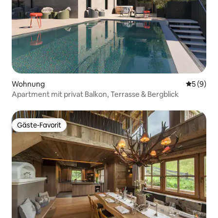
Wohnung
Durchschn
5 (9)
Apartment mit privat Balkon, Terrasse & Bergblick
Gäste-Favorit
Gäste-Favorit