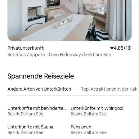
Privatunterkunft
Durchschnitt
4,85 (13)
Seehaus Zeppelin - Dein Hideaway direkt am See
Spannende Reiseziele
Andere Arten von Unterkünften
Top-Attraktionen in der Näh
Unterkünfte mit behindertengerechtem Bett
Unterkünfte mit Whirlpool
Bezirk Zell am See
Bezirk Zell am See
Unterkünfte mit Sauna
Pensionen
Bezirk Zell am See
Bezirk Zell am See