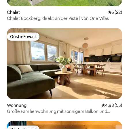
Chalet
Durchschn
5 (22)
Chalet Bockberg, direkt an der Piste | von One Villas
Gäste-Favorit
Gäste-Favorit
Wohnung
Durchschnitt
4,93 (55)
Große Familienwohnung mit sonnigem Balkon und
Bergblick