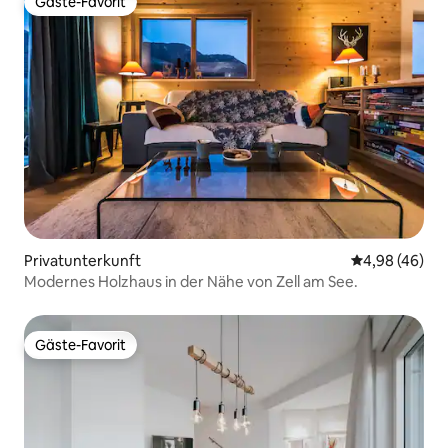
Gäste-Favorit
Gäste-Favorit
Privatunterkunft
Durchschnittl
4,98 (46)
Modernes Holzhaus in der Nähe von Zell am See.
Gäste-Favorit
Gäste-Favorit