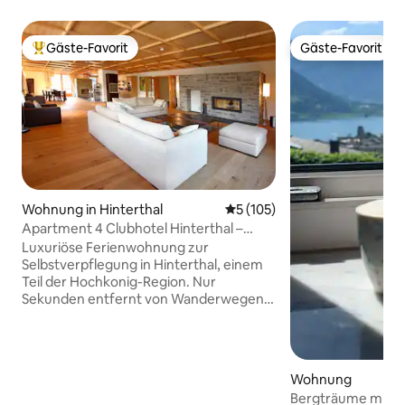
Gäste-Favorit
Gäste-Favorit
Beliebter Gäste-Favorit.
Gäste-Favorit
Wohnung in Hinterthal
Durchschnittliche Bewertung
5 (105)
Apartment 4 Clubhotel Hinterthal –
Alpiner Luxus
Luxuriöse Ferienwohnung zur
Selbstverpflegung in Hinterthal, einem
Teil der Hochkonig-Region. Nur
Sekunden entfernt von Wanderwegen
in die Berge, einem Radweg, Golfplätzen
und Restaurants mit atemberaubender
Aussicht. Am Ende des Tages warten
zwei brennende Holzfeuer. Nur eine
Wohnung
kurze Fahrt nach Maria Alm zum
Bergträume mit 
Einkaufen, aber weit genug entfernt von