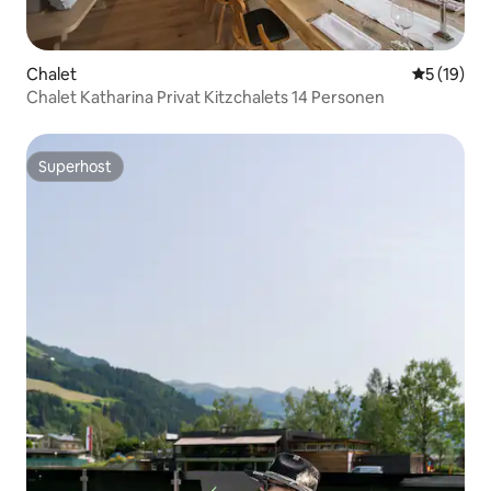
Chalet
Durchschn
5 (19)
Chalet Katharina Privat Kitzchalets 14 Personen
Superhost
Superhost