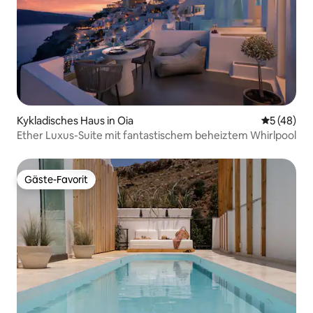
Kykladisches Haus in Oia
Durchschni
5 (48)
Ether Luxus-Suite mit fantastischem beheiztem Whirlpool
Gäste-Favorit
Gäste-Favorit