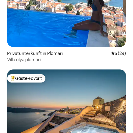
Privatunterkunft in Plomari
Durchschni
5 (29)
Villa olya plomari
Gäste-Favorit
Beliebter Gäste-Favorit.