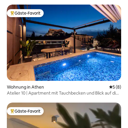
Gäste-Favorit
Beliebter Gäste-Favorit.
Wohnung in Athen
Durchschn
5 (8)
Atelier 10 | Apartment mit Tauchbecken und Blick auf die
Akropolis
Gäste-Favorit
Beliebter Gäste-Favorit.