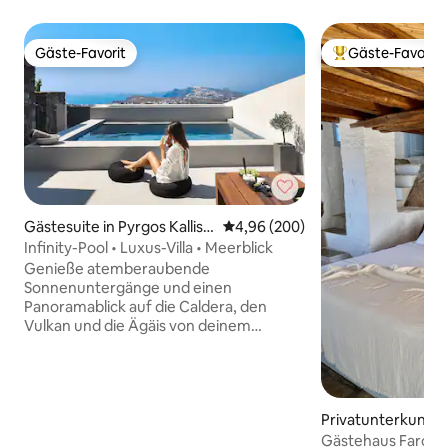
Gäste-Favorit
Gäste-Favorit
Gäste-Favorit
Beliebter Gäste-F
Gästesuite in Pyrgos Kallisti
Durchschnittliche Bewertung: 4
4,96 (200)
s
Infinity-Pool • Luxus-Villa • Meerblick
Genieße atemberaubende
Sonnenuntergänge und einen
Panoramablick auf die Caldera, den
Vulkan und die Ägäis von deinem
privaten Pool und deiner Terrasse aus.
Das Vista Dall Alto in Pyrgos verbindet
Privatsphäre, Komfort und eine gute
Anbindung an jede Ecke von Santorini.
Privatunterkunft i
Die Villa verfügt über 2 komfortable
di
Schlafzimmer, 2 moderne Badezimmer,
Gästehaus Faros Vi