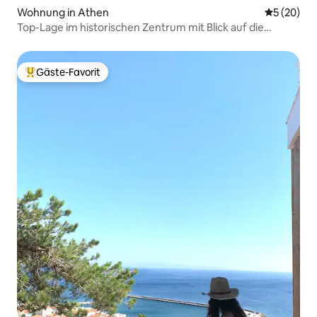
Wohnung in Athen
Durchschni
5 (20)
Top-Lage im historischen Zentrum mit Blick auf die
Akropolis von der Dachterrasse!
Gäste-Favorit
Beliebter Gäste-Favorit.