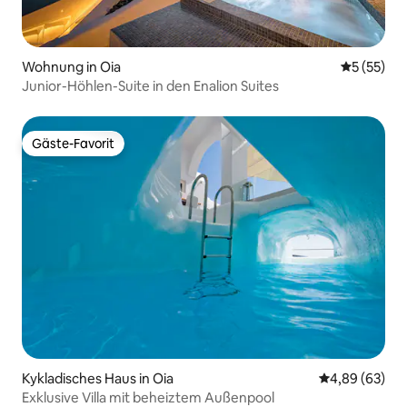
Wohnung in Oia
Durchschn
5 (55)
Junior-Höhlen-Suite in den Enalion Suites
Gäste-Favorit
Gäste-Favorit
Kykladisches Haus in Oia
Durchschnittl
4,89 (63)
Exklusive Villa mit beheiztem Außenpool