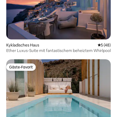
Kykladisches Haus
Durchschni
5 (48)
Ether Luxus-Suite mit fantastischem beheiztem Whirlpool
Gäste-Favorit
Gäste-Favorit