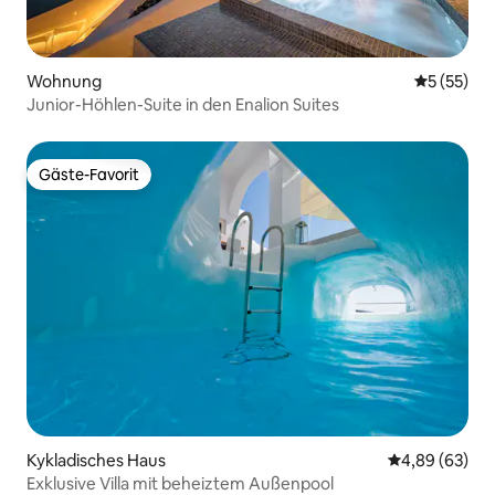
Wohnung
Durchschn
5 (55)
Junior-Höhlen-Suite in den Enalion Suites
Gäste-Favorit
Gäste-Favorit
Kykladisches Haus
Durchschnittl
4,89 (63)
Exklusive Villa mit beheiztem Außenpool