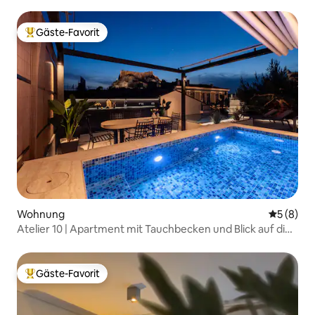
Gäste-Favorit
Beliebter Gäste-Favorit.
Wohnung
Durchschn
5 (8)
Atelier 10 | Apartment mit Tauchbecken und Blick auf die
Akropolis
Gäste-Favorit
Beliebter Gäste-Favorit.