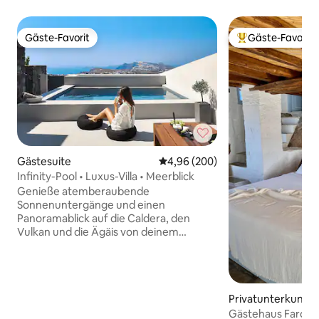
Gäste-Favorit
Gäste-Favorit
Gäste-Favorit
Beliebter Gäste-F
Gästesuite
Durchschnittliche Bewertung: 4
4,96 (200)
Infinity-Pool • Luxus-Villa • Meerblick
Genieße atemberaubende
Sonnenuntergänge und einen
Panoramablick auf die Caldera, den
Vulkan und die Ägäis von deinem
privaten Pool und deiner Terrasse aus.
Das Vista Dall Alto in Pyrgos verbindet
Privatsphäre, Komfort und eine gute
Anbindung an jede Ecke von Santorini.
Privatunterkunft
Die Villa verfügt über 2 komfortable
Schlafzimmer, 2 moderne Badezimmer,
Gästehaus Faros Vi