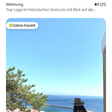
Wohnung
Durchschn
5 (21)
Top-Lage im historischen Zentrum mit Blick auf die
Akropolis von der Dachterrasse!
Gäste-Favorit
Beliebter Gäste-Favorit.