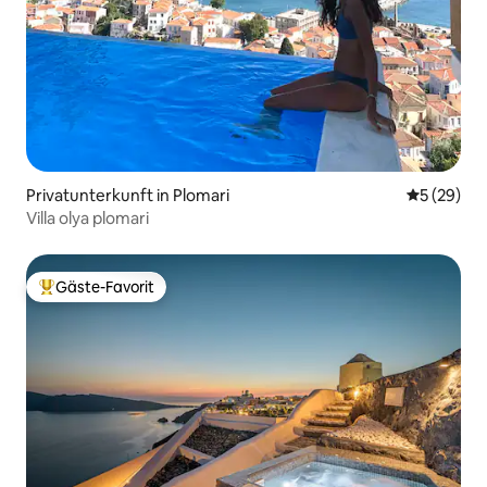
Privatunterkunft in Plomari
Durchschni
5 (29)
Villa olya plomari
Gäste-Favorit
Beliebter Gäste-Favorit.