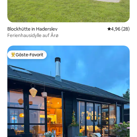
Blockhütte in Haderslev
Durchschnittl
4,96 (28)
Ferienhausidylle auf Årø
Gäste-Favorit
Beliebter Gäste-Favorit.