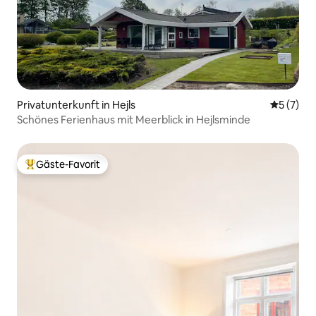
Privatunterkunft in Hejls
Durchsch
5 (7)
Schönes Ferienhaus mit Meerblick in Hejlsminde
Gäste-Favorit
Beliebter Gäste-Favorit.