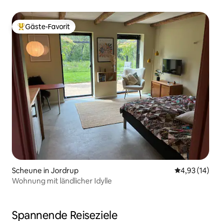
Gäste-Favorit
Beliebter Gäste-Favorit.
Scheune in Jordrup
Durchschnitt
4,93 (14)
Wohnung mit ländlicher Idylle
Spannende Reiseziele