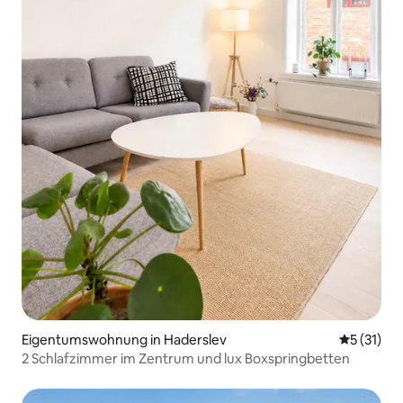
Eigentumswohnung in Haderslev
Durchschn
5 (31)
2 Schlafzimmer im Zentrum und lux Boxspringbetten