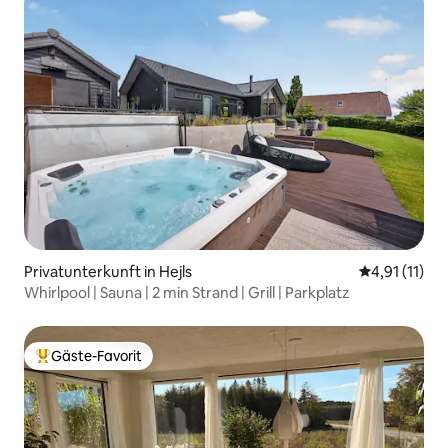
Privatunterkunft in Hejls
Durchschnitt
4,91 (11)
Whirlpool | Sauna | 2 min Strand | Grill | Parkplatz
Gäste-Favorit
Beliebter Gäste-Favorit.