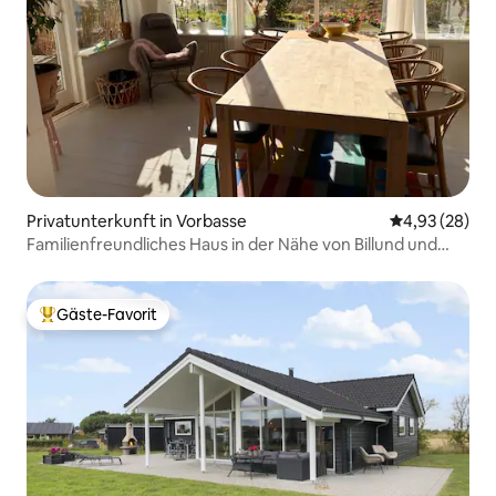
Privatunterkunft in Vorbasse
Durchschnittl
4,93 (28)
Familienfreundliches Haus in der Nähe von Billund und
Legoland
Gäste-Favorit
Beliebter Gäste-Favorit.