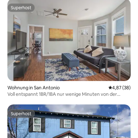
Superhost
Superhost
Wohnung in San Antonio
Durchschnittl
4,87 (38)
Voll entspannt 1BR/1BA nur wenige Minuten von der
Innenstadt entfernt
Superhost
Superhost