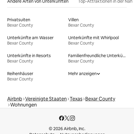
Andere Arten von Unterkünften
Top-Attraktionen in der Näh
Privatsuiten
Villen
Bexar County
Bexar County
Unterkünfte am Wasser
Unterkünfte mit Whirlpool
Bexar County
Bexar County
Unterkünfte in Resorts
Familienfreundliche Unterkünfte
Bexar County
Bexar County
Reihenhäuser
Mehr anzeigen
Bexar County
Airbnb
Vereinigte Staaten
Texas
Bexar County
Wohnungen
© 2026 Airbnb, Inc.