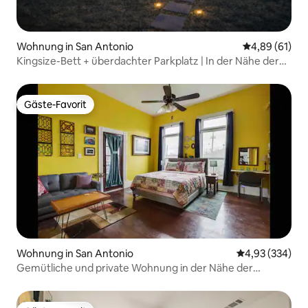
Wohnung in San Antonio
Durchschnitt
4,89 (61)
Kingsize-Bett + überdachter Parkplatz | In der Nähe der
Innenstadt & SPURS
Gäste-Favorit
Gäste-Favorit
Wohnung in San Antonio
Durchschnittli
4,93 (334)
Gemütliche und private Wohnung in der Nähe der
Innenstadt 1 Schlafzimmer/1 Badezimmer