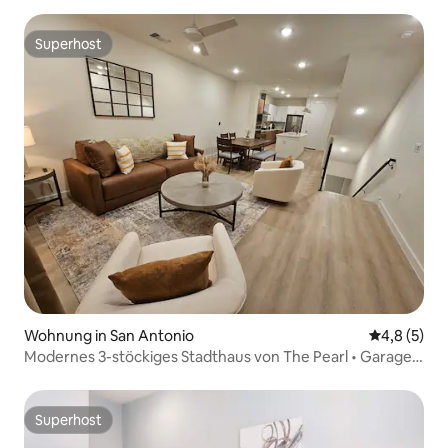
Superhost
Superhost
Wohnung in San Antonio
Durchschni
4,8 (5)
Modernes 3-stöckiges Stadthaus von The Pearl • Garage
(1)
Superhost
Superhost