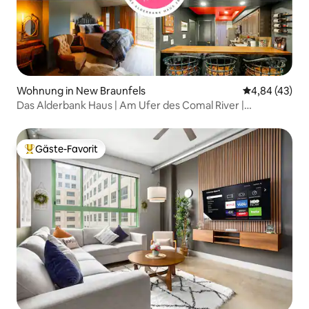
Wohnung in New Braunfels
Durchschnittl
4,84 (43)
Das Alderbank Haus | Am Ufer des Comal River |
Schlafplätze für 8 Personen
Gäste-Favorit
Beliebter Gäste-Favorit.