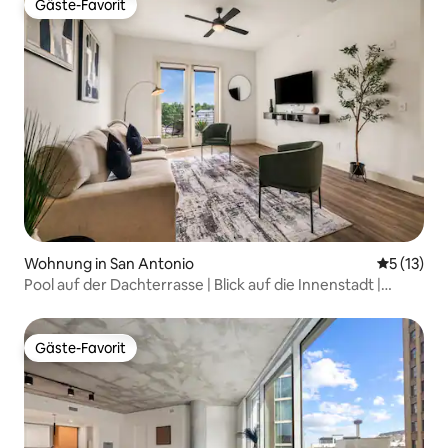
Gäste-Favorit
Gäste-Favorit
Wohnung in San Antonio
Durchschn
5 (13)
Pool auf der Dachterrasse | Blick auf die Innenstadt |
Luxuriöses Apartment mit 1 Schlafzimmer
Gäste-Favorit
Gäste-Favorit