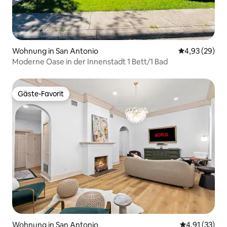
Wohnung in San Antonio
Durchschnittl
4,93 (29)
Moderne Oase in der Innenstadt 1 Bett/1 Bad
Gäste-Favorit
Gäste-Favorit
Wohnung in San Antonio
Durchschnitt
4,91 (33)