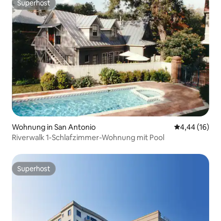
Superhost
Superhost
Wohnung in San Antonio
Durchschnitt
4,44 (16)
Riverwalk 1-Schlafzimmer-Wohnung mit Pool
Superhost
Superhost