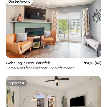
Gäste-Favorit
Gäste-Favorit
Wohnung in New Braunfels
Durchschnittl
4,93 (40)
Comal Riverfront Retreat 3 Schlafzimmer
Superhost
Superhost