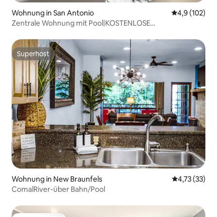
Wohnung in San Antonio
Durchschnitt
4,9 (102)
Zentrale Wohnung mit Pool|KOSTENLOSE
Parkplätze|Spaziergang zum Riverwalk
Superhost
Superhost
Wohnung in New Braunfels
Durchschnitt
4,73 (33)
ComalRiver-über Bahn/Pool