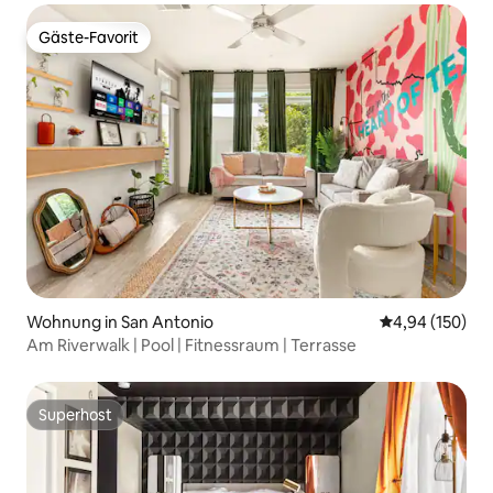
Gäste-Favorit
Gäste-Favorit
Wohnung in San Antonio
Durchschnittli
4,94 (150)
Am Riverwalk | Pool | Fitnessraum | Terrasse
Superhost
Superhost