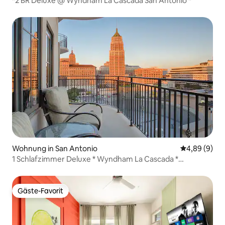
*2 BR Deluxe @ Wyndham La Cascada San Antonio *
Wohnung in San Antonio
Durchschnitt
4,89 (9)
1 Schlafzimmer Deluxe * Wyndham La Cascada *
Wunderschön*
Gäste-Favorit
Gäste-Favorit