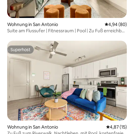
Wohnung in San Antonio
Durchschnittl
4,94 (80)
Suite am Flussufer | Fitnessraum | Pool | Zu Fuß erreichbar
| Pearl
Superhost
Superhost
Wohnung in San Antonio
Durchschnitt
4,87 (15)
Zu Fuß zum Riverwalk, Nachtleben, mit Pool, kostenfreies