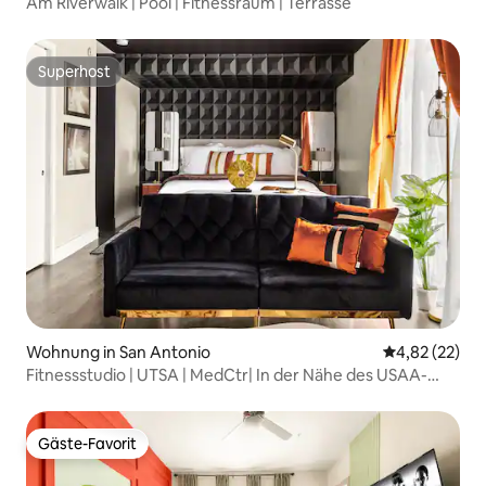
Am Riverwalk | Pool | Fitnessraum | Terrasse
Superhost
Superhost
Wohnung in San Antonio
Durchschnitt
4,82 (22)
Fitnessstudio | UTSA | MedCtr| In der Nähe des USAA-
Hauptquartiers | Kingsize-Bett
Gäste-Favorit
Gäste-Favorit