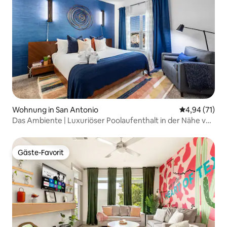
Wohnung in San Antonio
Durchschnitt
4,94 (71)
Das Ambiente | Luxuriöser Poolaufenthalt in der Nähe von
Lackland +UTSA!
Gäste-Favorit
Gäste-Favorit