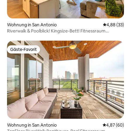
Wohnung in San Antonio
Durchschnittl
4,88 (33)
Riverwalk & Poolblick! Kingsize-Bett! Fitnessraum
Kostenlose Parkplätze
Gäste-Favorit
Gäste-Favorit
Wohnung in San Antonio
Durchschnittl
4,87 (60)