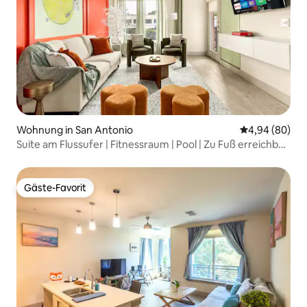
Wohnung in San Antonio
Durchschnittl
4,94 (80)
Suite am Flussufer | Fitnessraum | Pool | Zu Fuß erreichbar
| Pearl
Gäste-Favorit
Gäste-Favorit