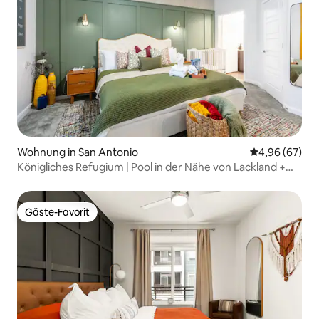
Wohnung in San Antonio
Durchschnittl
4,96 (67)
Königliches Refugium | Pool in der Nähe von Lackland +
Fitnessraum im medizinischen Zentrum!
Gäste-Favorit
Gäste-Favorit