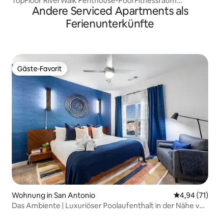
TopFloor RiverWalk Penthouse-Pool Fitnessraum
Andere Serviced Apartments als
Kostenlose Parkplätze
Ferienunterkünfte
Gäste-Favorit
Gäste-Favorit
Wohnung in San Antonio
Durchschnitt
4,94 (71)
Das Ambiente | Luxuriöser Poolaufenthalt in der Nähe von
Lackland +UTSA!