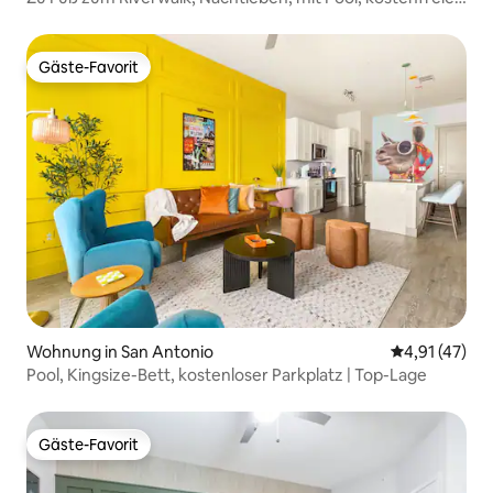
Parken
Gäste-Favorit
Gäste-Favorit
Wohnung in San Antonio
Durchschnitt
4,91 (47)
Pool, Kingsize-Bett, kostenloser Parkplatz | Top-Lage
Gäste-Favorit
Gäste-Favorit