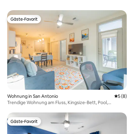
Gäste-Favorit
Gäste-Favorit
Wohnung in San Antonio
Durchschn
5 (8)
Trendige Wohnung am Fluss, Kingsize-Bett, Pool,
Fitnessraum
Gäste-Favorit
Gäste-Favorit