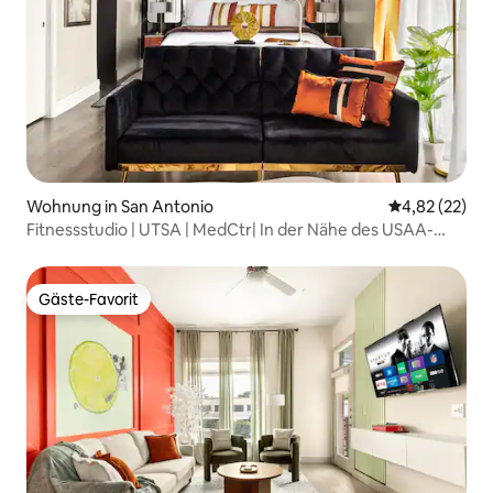
Wohnung in San Antonio
Durchschnitt
4,82 (22)
Fitnessstudio | UTSA | MedCtr| In der Nähe des USAA-
Hauptquartiers | Kingsize-Bett
Gäste-Favorit
Gäste-Favorit