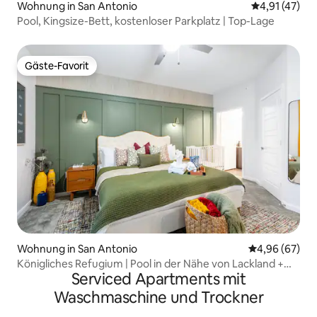
Wohnung in San Antonio
Durchschnitt
4,91 (47)
Pool, Kingsize-Bett, kostenloser Parkplatz | Top-Lage
Gäste-Favorit
Gäste-Favorit
Wohnung in San Antonio
Durchschnittl
4,96 (67)
Königliches Refugium | Pool in der Nähe von Lackland +
Serviced Apartments mit
Fitnessraum im medizinischen Zentrum!
Waschmaschine und Trockner