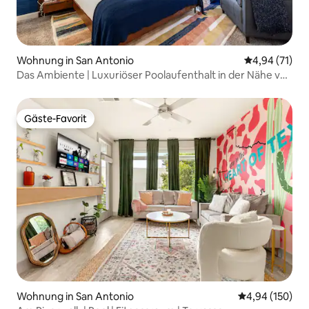
Wohnung in San Antonio
Durchschnitt
4,94 (71)
Das Ambiente | Luxuriöser Poolaufenthalt in der Nähe von
Lackland +UTSA!
Gäste-Favorit
Gäste-Favorit
Wohnung in San Antonio
Durchschnittli
4,94 (150)