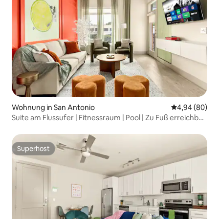
Wohnung in San Antonio
Durchschnittl
4,94 (80)
Suite am Flussufer | Fitnessraum | Pool | Zu Fuß erreichbar
| Pearl
Superhost
Superhost