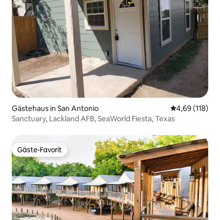
Gästehaus in San Antonio
Durchschnittl
4,69 (118)
Sanctuary, Lackland AFB, SeaWorld Fiesta, Texas
Gäste-Favorit
Gäste-Favorit