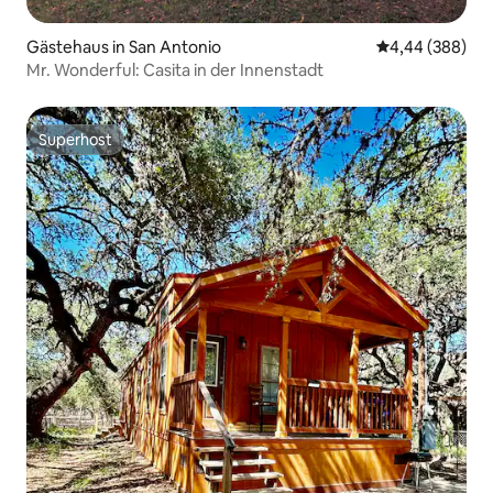
Gästehaus in San Antonio
Durchschnittli
4,44 (388)
Mr. Wonderful: Casita in der Innenstadt
Superhost
Superhost