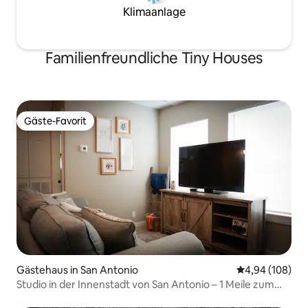
Klimaanlage
Familienfreundliche Tiny Houses
Gäste-Favorit
Gäste-Favorit
Gästehaus in San Antonio
Durchschnittli
4,94 (108)
Studio in der Innenstadt von San Antonio – 1 Meile zum
River Walk