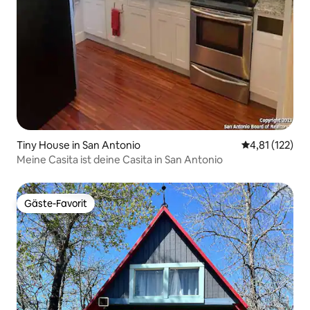
Tiny House in San Antonio
Durchschnittl
4,81 (122)
Meine Casita ist deine Casita in San Antonio
Gäste-Favorit
Gäste-Favorit