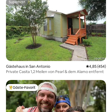
Superhost
Superhost
Gästehaus in San Antonio
Durchschnittli
4,85 (454)
Private Casita 1,2 Meilen von Pearl & dem Alamo entfernt
Gäste-Favorit
Beliebter Gäste-Favorit.