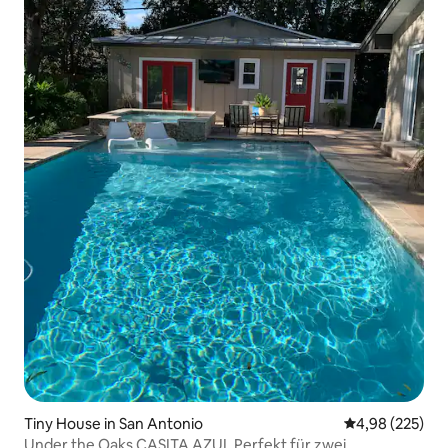
Tiny House in San Antonio
Durchschnittli
4,98 (225)
Under the Oaks CASITA AZUL Perfekt für zwei