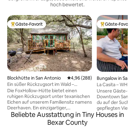
hoch bewertet.
Gäste-Favorit
Gäste-Favorit
Beliebter Gäste-Favorit.
Beliebter Gäste-F
Blockhütte in San Antonio
Durchschnittliche Bewertung: 4
4,96 (288)
Bungalow in San A
Ein süßer Rückzugsort im Wald –
La Casita – WHIRL
Foxhollow Cabin
/ Freunde
Die FoxHollow-Hütte bietet einen
Unsere Gäste-Casit
ruhigen Rückzugsort unter texanischen
Downtown San Ant
Eichen auf unserem Familiensitz namens
du auf der Suche 
Deerhaven. Ein einzigartiger,
gepflegten Viertel b
Beliebte Ausstattung in Tiny Houses in
campingartiger Kurzurlaub in der Natur!
nicht das Richtige
Ein geräumiges Kingsize-Bett, WLAN,
du auf der Suche 
Bexar County
Klimaanlage, Heizung, RokuTV,
der auf Freunde o
Mikrowelle, Minikühlschrank, Keurig,
zugeschnitten ist