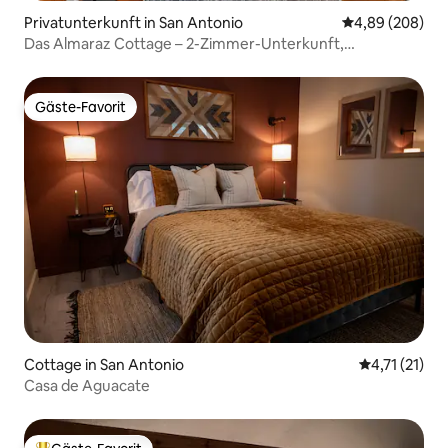
Privatunterkunft in San Antonio
Durchschnittli
4,89 (208)
Das Almaraz Cottage – 2-Zimmer-Unterkunft,
haustierfreundlich
Gäste-Favorit
Gäste-Favorit
Cottage in San Antonio
Durchschnitt
4,71 (21)
Casa de Aguacate