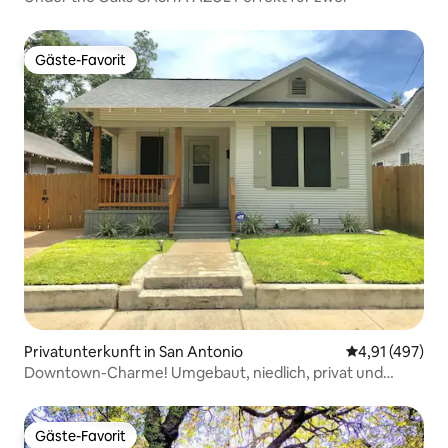
Gäste-Favorit
Gäste-Favorit
Privatunterkunft in San Antonio
Durchschnittl
4,91 (497)
Downtown-Charme! Umgebaut, niedlich, privat und
eingezäunt.
Gäste-Favorit
Gäste-Favorit