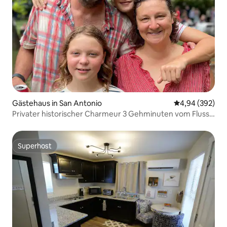
Gästehaus in San Antonio
Durchschnittli
4,94 (392)
Privater historischer Charmeur 3 Gehminuten vom Fluss
entfernt
Superhost
Superhost