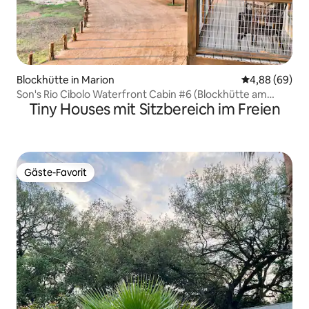
Blockhütte in Marion
Durchschnittl
4,88 (69)
Son's Rio Cibolo Waterfront Cabin #6 (Blockhütte am
Tiny Houses mit Sitzbereich im Freien
Wasser)
Gäste-Favorit
Gäste-Favorit