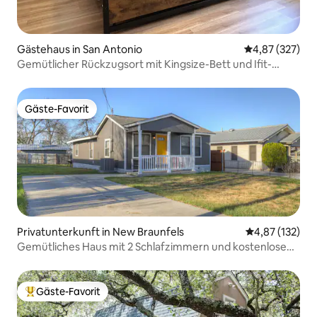
Gästehaus in San Antonio
Durchschnittli
4,87 (327)
Gemütlicher Rückzugsort mit Kingsize-Bett und Ifit-
Trainingsstation
Gäste-Favorit
Gäste-Favorit
Privatunterkunft in New Braunfels
Durchschnittl
4,87 (132)
Gemütliches Haus mit 2 Schlafzimmern und kostenlosen
Parkplätzen
Gäste-Favorit
Beliebter Gäste-Favorit.