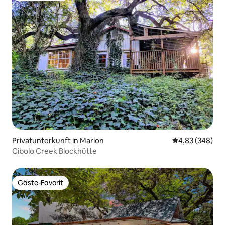
Privatunterkunft in Marion
Durchschnittli
4,83 (348)
Cibolo Creek Blockhütte
Gäste-Favorit
Gäste-Favorit