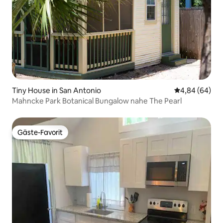
Tiny House in San Antonio
Durchschnittl
4,84 (64)
Mahncke Park Botanical Bungalow nahe The Pearl
Gäste-Favorit
Gäste-Favorit