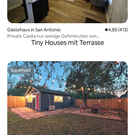
Gästehaus in San Antonio
Durchschnittl
4,85 (413)
Private Casita nur wenige Gehminuten von
Tiny Houses mit Terrasse
Pearl/Downtown entfernt
Superhost
Superhost