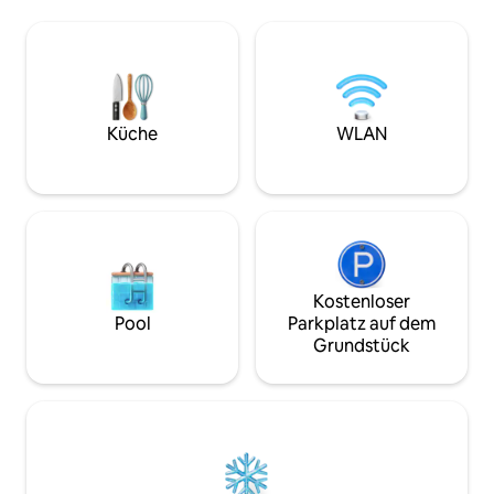
Terrasse und ein privater
Kurztrip suchen, 
Grill-/Picknickbereich. Hirsche begrüßen
Unser kreativer R
dich auf dem Weg zu deinem eigenen
lebendige mexikan
reservierten Badezimmer – eines von 3
SATX, unsere Lieb
privaten Badezimmern in unserer
Technik wider. Di
separaten Einrichtung, nur einen kurzen
über einen private
Spaziergang von deiner Hütte entfernt.
hochwertige Küche
Küche
WLAN
Genieße frische Luft, die Tierwelt und
Espressomaschine
eine Hill-Country-Atmosphäre, die nur 8
als deine Nachbarn
Minuten von Geschäften/Restaurants
nicht für kleine K
entfernt ist.
Kostenloser
Pool
Parkplatz auf dem
Grundstück