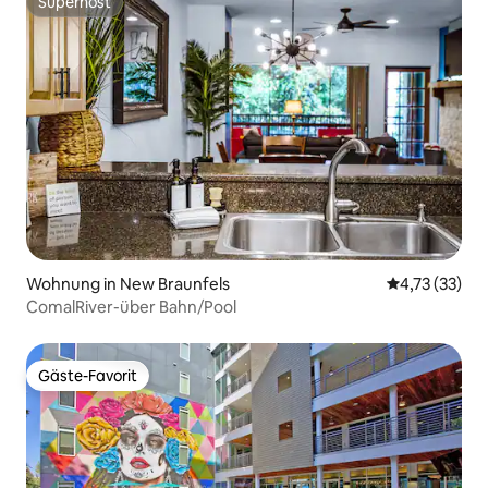
Superhost
Superhost
Wohnung in New Braunfels
Durchschnitt
4,73 (33)
ComalRiver-über Bahn/Pool
Gäste-Favorit
Gäste-Favorit