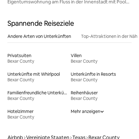
Eigentumswohnung am Fluss in der Innenstadt mit Pool
und Whirlpool
Spannende Reiseziele
Andere Arten von Unterkünften
Top-Attraktionen in der Näh
Privatsuiten
Villen
Bexar County
Bexar County
Unterkünfte mit Whirlpool
Unterkünfte in Resorts
Bexar County
Bexar County
Familienfreundliche Unterkünfte
Reihenhäuser
Bexar County
Bexar County
Hotelzimmer
Mehr anzeigen
Bexar County
Airbnb
Vereinigte Staaten
Texas
Bexar County