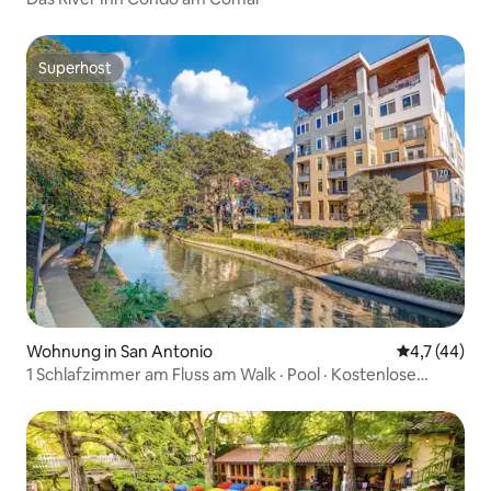
Superhost
Superhost
Wohnung in San Antonio
Durchschnit
4,7 (44)
1 Schlafzimmer am Fluss am Walk · Pool · Kostenlose
Parkplätze.