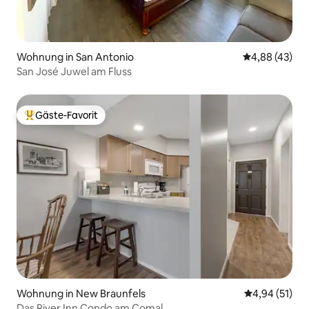
Wohnung in San Antonio
Durchschnittl
4,88 (43)
San José Juwel am Fluss
Gäste-Favorit
Beliebter Gäste-Favorit.
Wohnung in New Braunfels
Durchschnitt
4,94 (51)
Das River Inn Condo am Comal