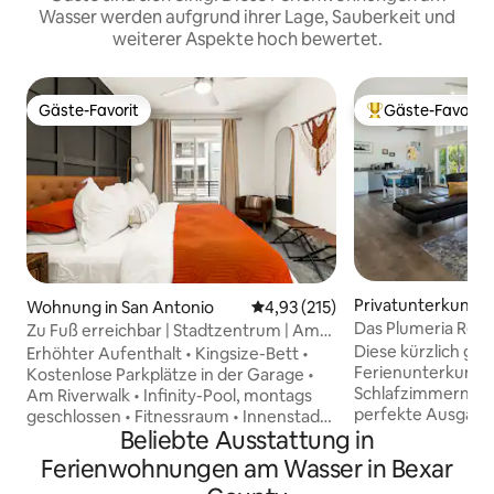
Wasser werden aufgrund ihrer Lage, Sauberkeit und
weiterer Aspekte hoch bewertet.
Gäste-Favorit
Gäste-Favorit
Gäste-Favorit
Beliebter Gäste-F
Privatunterkunft i
Wohnung in San Antonio
Durchschnittliche Bewertung: 4
4,93 (215)
o
Das Plumeria Retr
Zu Fuß erreichbar | Stadtzentrum | Am
Flussufer | Pool | Fitnessraum
Diese kürzlich ge
Erhöhter Aufenthalt • Kingsize-Bett •
Ferienunterkunft i
Kostenlose Parkplätze in der Garage •
Schlafzimmern und
Am Riverwalk • Infinity-Pool, montags
perfekte Ausgang
geschlossen • Fitnessraum • Innenstadt
Beliebte Ausstattung in
erholsamen Rückzu
zu Fuß erreichbar • Blick auf die Skyline •
oder Freunden! Diese Unterkunft
95 Walk Score • In der Nähe von Alamo &
Ferienwohnungen am Wasser in Bexar
verfügt über KOS
Peal • Erstklassige Lage In unserer