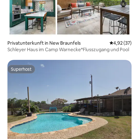
Privatunterkunft in New Braunfels
Durchschnitt
4,92 (37)
Schleyer Haus im Camp Warnecke*Flusszugang und Pool
Superhost
Superhost