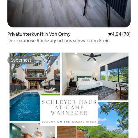
Privatunterkunft in Von Ormy
Durchschnittl
4,94 (70)
Der luxuriöse Rückzugsort aus schwarzem Stein
Superhost
Superhost