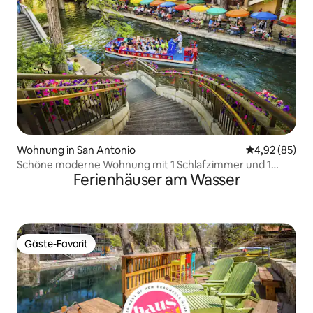
Wohnung in San Antonio
Durchschnittl
4,92 (85)
Schöne moderne Wohnung mit 1 Schlafzimmer und 1
Ferienhäuser am Wasser
Badezimmer
Gäste-Favorit
Gäste-Favorit