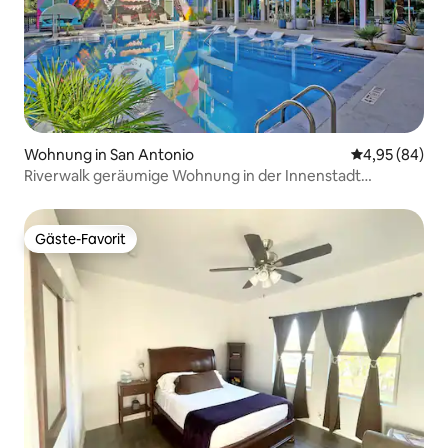
Wohnung in San Antonio
Durchschnittl
4,95 (84)
Riverwalk geräumige Wohnung in der Innenstadt
PearlAlamo|Pool
Gäste-Favorit
Gäste-Favorit