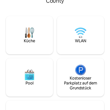
County
von Elektrofahrze
Inseratsbeschreibung und in den
(CCS), 3 Smart-TVs
Hausregeln wird darauf hingewiesen,
ausgestattete Küche. Genieße
dass du einen Mietvertrag für Gäste
Kaffee von der Te
abschließen, deinen Ausweis verifizieren
den Blick auf den
und eine Sicherheitsleistung entrichten
Garten. Wandere auf lokalen
musst, um die Anweisungen für die
Wanderwegen, be
Ankunft in der Unterkunft zu erhalten.
Einkaufen/Sightse
Details zum Mietvertrag für Gäste
***Frage uns nach
findest du in den Hausregeln. (Bei
Küche
WLAN
optionalen Rückzugs
21 Nächten oder mehr ist eine Reinigung
beachte: Diese Un
alle zwei Wochen erforderlich.)
im 1. Stock und er
zum Zugang.
Kostenloser
Pool
Parkplatz auf dem
Grundstück