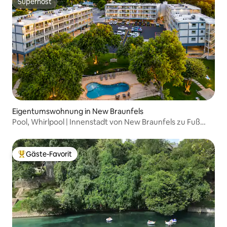
Superhost
Superhost
Eigentumswohnung in New Braunfels
Pool, Whirlpool | Innenstadt von New Braunfels zu Fuß
erreichbar
Gäste-Favorit
Beliebter Gäste-Favorit.